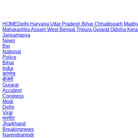
HOME
Delhi
Haryana
Uttar Pradesh
Bihar
Chhattisgarh
Madhy
Maharashtra
Assam
West Bengal
Tripura
Gujarat
Odisha
Kera
Jansamasya
News
Bjp
National
Police
Bihar
India
कांग्रेस
बीजेपी
Gujarat
Accident
Congress
Modi
Delhi
Viral
मारपीट
Jharkhand
Breakingnews
Narendramodi