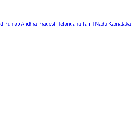
nd
Punjab
Andhra Pradesh
Telangana
Tamil Nadu
Karnataka