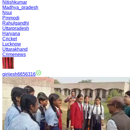
Nitishkumar
Madhya_pradesh
Nsui
Pmmodi
Rahulgandhi
Uttarpradesh
Haryana
Cricket
Lucknow
Uttarakhand
Crimenews
girijesh6656316