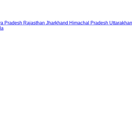
a Pradesh
Rajasthan
Jharkhand
Himachal Pradesh
Uttarakha
la