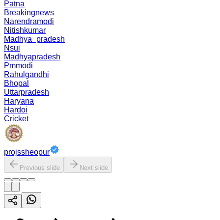
Patna
Breakingnews
Narendramodi
Nitishkumar
Madhya_pradesh
Nsui
Madhyapradesh
Pmmodi
Rahulgandhi
Bhopal
Uttarpradesh
Haryana
Hardoi
Cricket
projssheopur
Previous slide
Next slide