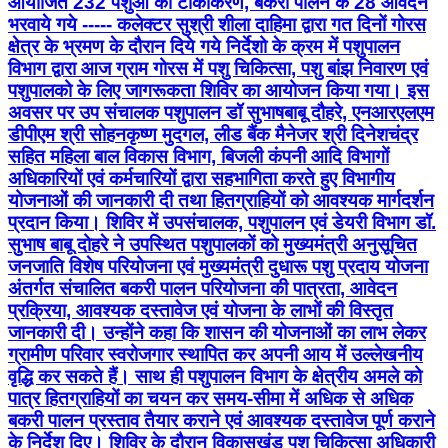
आयोजित 232 पशुओं का टीकाकरण, बकरी पालन के 28 आवेदन
भरवाये गये ----- कलेक्टर सुश्री शीला दाहिमा द्वारा गत दिनों गोरस
क्षेत्र के भ्रमण के दौरान दिये गये निर्देशो के क्रम में पशुपालन
विभाग द्वारा आज ग्राम गोरस में पशु चिकित्सा, पशु बांझ निवारण एवं
पशुपालको के लिए जागरूकता शिविर का आयोजन किया गया। इस
अवसर पर उप संचालक पशुपालन डॉ सुभाषबाबू दौहरे, एनआरएलएम
डीपीएम श्री सोहनकृष्ण मुदगल, लीड बैंक मैनेजर श्री दिनेशचंद्र
सहित महिला बाल विकास विभाग, बिजली कंपनी आदि विभागों
अधिकारियों एवं कर्मचारियों द्वारा सहभागिता करते हुए विभागीय
योजनाओं की जानकारी दी तथा हितग्राहियों को आवश्यक मार्गदर्शन
प्रदान किया। शिविर में उपसंचालक, पशुपालन एवं डेयरी विभाग डॉ.
सुभाष बाबू दोहरे ने उपस्थित पशुपालकों को मुख्यमंत्री अनुसूचित
जनजाति विशेष परियोजना एवं मुख्यमंत्री दुधारू पशु प्रदाय योजना
अंतर्गत संचालित बकरी पालन परियोजना की पात्रता, आवेदन
प्रक्रिया, आवश्यक दस्तावेज एवं योजना के लाभों की विस्तृत
जानकारी दी। उन्होंने कहा कि शासन की योजनाओं का लाभ लेकर
ग्रामीण परिवार स्वरोजगार स्थापित कर अपनी आय में उल्लेखनीय
वृद्धि कर सकते हैं। साथ ही पशुपालन विभाग के क्षेत्रीय अमले को
पात्र हितग्राहियों का चयन कर समय-सीमा में अधिक से अधिक
बकरी पालन प्रस्ताव तैयार कराने एवं आवश्यक दस्तावेज पूर्ण कराने
के निर्देश दिए। शिविर के दौरान विकासखंड पशु चिकित्सा अधिकारी