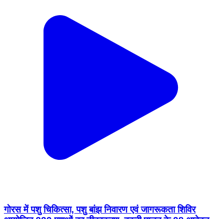
गोरस में पशु चिकित्सा, पशु बांझ निवारण एवं जागरूकता शिविर