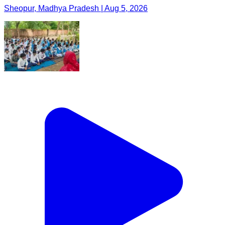
Sheopur, Madhya Pradesh | Aug 5, 2026