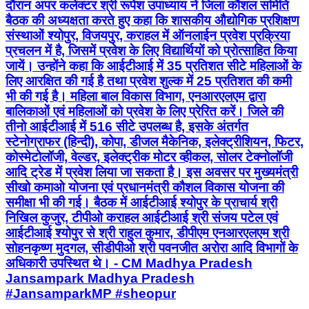
दौरान अपर कलेक्टर श्री रूपेश उपाध्याय ने जिला कौशल समिति
बैठक की अध्यक्षता करते हुए कहा कि शासकीय औद्योगिक प्रशिक्षण
संस्थाओं श्योपुर, विजयपुर, कराहल में ऑनलाईन प्रवेश प्रक्रिया
प्रचलन में है, जिसमें प्रवेश के लिए विद्यार्थियों को प्रोत्साहित किया
जायें। उन्होंने कहा कि आईटीआई में 35 प्रतिशत सीटे महिलाओं के
लिए आरक्षित की गई है तथा प्रवेश शुल्क में 25 प्रतिशत की कमी
भी की गई है। महिला बाल विकास विभाग, एनआरएलएम द्वारा
बालिकाओं एवं महिलाओं को प्रवेश के लिए प्रेरित करें। जिले की
तीनो आईटीआई में 516 सीटे उपलब्ध है, इसके अंतर्गत
स्टेनोग्राफर (हिन्दी), कोपा, डीजल मैकेनिक, इलेक्ट्रीशियन, फिटर,
कोस्मेटोलॉजी, वेल्डर, इलेक्ट्रीक मोटर व्हीकल, सोलर टेक्नोलॉजी
आदि ट्रेड में प्रवेश लिया जा सकता है। इस अवसर पर मुख्यमंत्री
सीखो कमाओ योजना एवं प्रधानमंत्री कौशल विकास योजना की
समीक्षा भी की गई। बैठक में आईटीआई श्योपुर के प्राचार्य श्री
निखिल कुजुर, टीपीओ कराहल आईटीआई श्री संजय पटेल एवं
आईटीआई श्योपुर से श्री राहुल कुमार, डीपीएम एनआरएलएम श्री
सोहनकृष्ण मुदगल, सीडीपीओ श्री पवनजीत अरोरा आदि विभागों के
अधिकारी उपस्थित थे। - CM Madhya Pradesh
Jansampark Madhya Pradesh
#JansamparkMP #sheopur