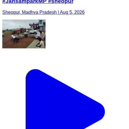
#JansamparkMP #sheopur
Sheopur, Madhya Pradesh | Aug 5, 2026