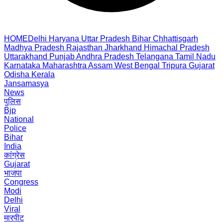
HOME
Delhi
Haryana
Uttar Pradesh
Bihar
Chhattisgarh
Madhya Pradesh
Rajasthan
Jharkhand
Himachal Pradesh
Uttarakhand
Punjab
Andhra Pradesh
Telangana
Tamil Nadu
Karnataka
Maharashtra
Assam
West Bengal
Tripura
Gujarat
Odisha
Kerala
Jansamasya
News
पुलिस
Bjp
National
Police
Bihar
India
कांग्रेस
Gujarat
भाजपा
Congress
Modi
Delhi
Viral
मारपीट