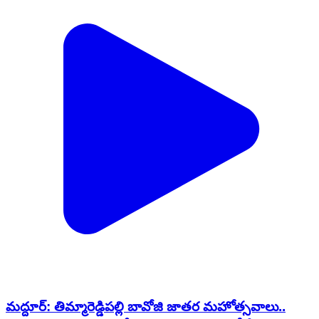
మద్దూర్: తిమ్మారెడ్డిపల్లి బావోజి జాతర మహోత్సవాలు..