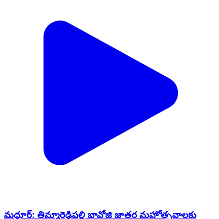
మద్దూర్: తిమ్మారెడ్డిపల్లి బావోజి జాతర మహోత్సవాలకు