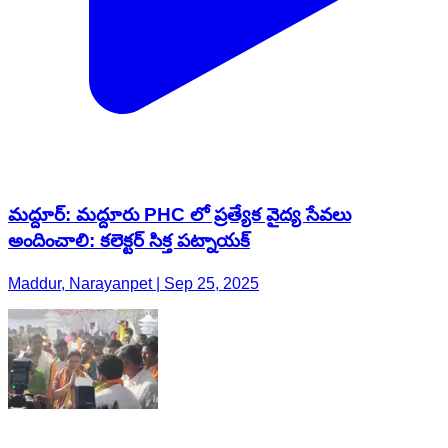
మద్దూర్: మద్దూరు PHC లో ప్రత్యేక వైద్య సేవలు
అందించాలి: కలెక్టర్ సిక్త పట్నాయక్
Maddur, Narayanpet | Sep 25, 2025