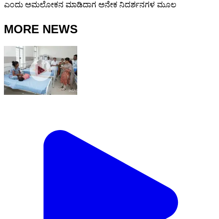
ಎಂದು ಅಮಲೋಕನ ಮಾಡಿದಾಗ ಅನೇಕ ನಿದರ್ಶನಗಳ ಮೂಲ
MORE NEWS