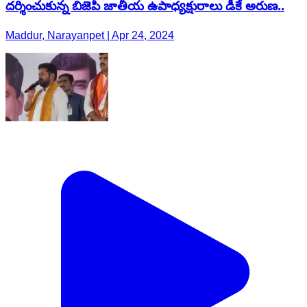
దర్శించుకున్న బిజెపి జాతీయ ఉపాధ్యక్షురాలు డీకే అరుణ..
Maddur, Narayanpet | Apr 24, 2024