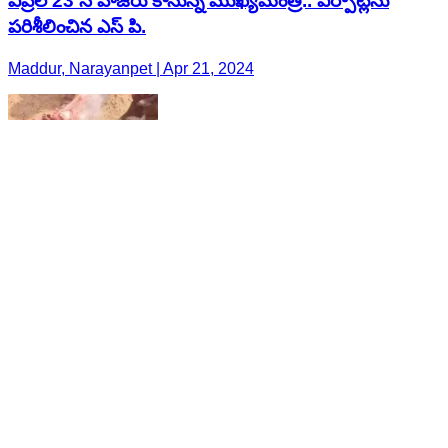
ఏప్రిల్ 23 న హాజరు కానున్న ముఖ్యమంత్రి.. ఏర్పాట్లను
పరిశీలించిన ఎస్ పి.
Maddur, Narayanpet | Apr 21, 2024