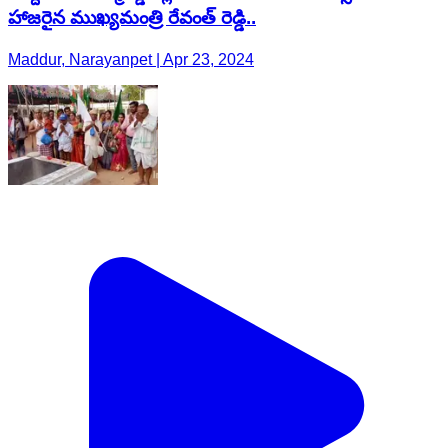
హాజరైన ముఖ్యమంత్రి రేవంత్ రెడ్డి..
Maddur, Narayanpet | Apr 23, 2024