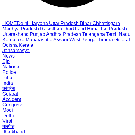
HOME
Delhi
Haryana
Uttar Pradesh
Bihar
Chhattisgarh
Madhya Pradesh
Rajasthan
Jharkhand
Himachal Pradesh
Uttarakhand
Punjab
Andhra Pradesh
Telangana
Tamil Nadu
Karnataka
Maharashtra
Assam
West Bengal
Tripura
Gujarat
Odisha
Kerala
Jansamasya
News
Bjp
National
Police
Bihar
India
कांग्रेस
Gujarat
Accident
Congress
Modi
Delhi
Viral
मारपीट
Jharkhand