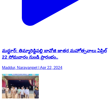
మద్దూర్: తిమ్మారెడ్డిపల్లి బావోజి జాతర మహోత్సవాలు ఏప్రిల్
22 సోమవారం నుండి ప్రారంభం..
Maddur, Narayanpet | Apr 22, 2024