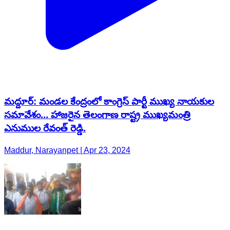
మద్దూర్: మండల కేంద్రంలో కాంగ్రెస్ పార్టీ ముఖ్య నాయకుల
సమావేశం... హాజరైన తెలంగాణ రాష్ట్ర ముఖ్యమంత్రి
ఎనుముల రేవంత్ రెడ్డి.
Maddur, Narayanpet | Apr 23, 2024