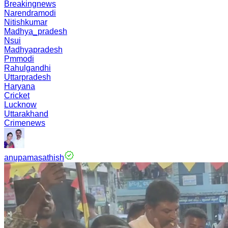
Breakingnews
Narendramodi
Nitishkumar
Madhya_pradesh
Nsui
Madhyapradesh
Pmmodi
Rahulgandhi
Uttarpradesh
Haryana
Cricket
Lucknow
Uttarakhand
Crimenews
anupamasathish