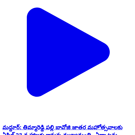
మద్దూర్: తిమ్మారెడ్డి పల్లి బావోజి జాతర మహోత్సవాలకు