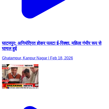
घाटमपुर: अनियंत्रित होकर पलटा ई-रिक्शा, महिला गंभीर रूप से
घायल हुई
Ghatampur, Kanpur Nagar | Feb 18, 2026