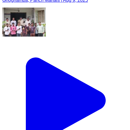
Ghoghamba, Panch Mahals | Aug 9, 2025