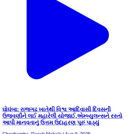
ઘોઘંબા: રાજગઢ ખાતેથી વિશ્વ આદિવાસી દિવસની
ઉજવણીને લઈ મહારેલી યોજાઈ,એમ્બ્યુલન્સને રસ્તો
આપી માનવતાનું ઉત્તમ ઉદાહરણ પૂરું પાડ્યું