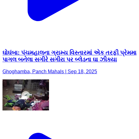
ઘોઘંબા: પંચમહાલના ગ્રામ્ય વિસ્તારમાં એક તરફી પ્રેમમા
પાગલ બનેલા સગીરે સગીરા પર બ્લેડના ઘા ઝીક્યા
Ghoghamba, Panch Mahals | Sep 18, 2025