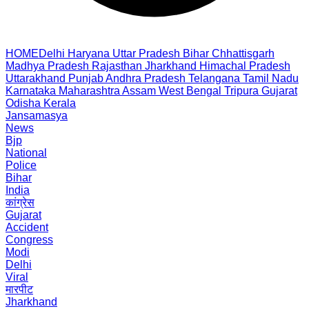
HOME
Delhi
Haryana
Uttar Pradesh
Bihar
Chhattisgarh
Madhya Pradesh
Rajasthan
Jharkhand
Himachal Pradesh
Uttarakhand
Punjab
Andhra Pradesh
Telangana
Tamil Nadu
Karnataka
Maharashtra
Assam
West Bengal
Tripura
Gujarat
Odisha
Kerala
Jansamasya
News
Bjp
National
Police
Bihar
India
कांग्रेस
Gujarat
Accident
Congress
Modi
Delhi
Viral
मारपीट
Jharkhand