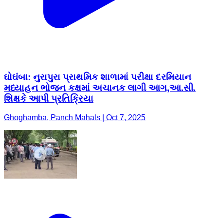
ઘોઘંબા: નુરાપુરા પ્રાથમિક શાળામાં પરીક્ષા દરમિયાન
મધ્યાહન ભોજન કક્ષમાં અચાનક લાગી આગ,આ.સી.
શિક્ષકે આપી પ્રતિક્રિયા
Ghoghamba, Panch Mahals | Oct 7, 2025