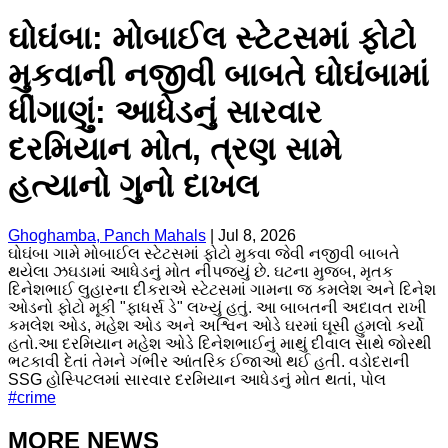
ઘોઘંબા: મોબાઈલ સ્ટેટસમાં ફોટો
મુકવાની નજીવી બાબતે ઘોઘંબામાં
ધીંગાણું: આધેડનું સારવાર
દરમિયાન મોત, ત્રણ સામે
હત્યાનો ગુનો દાખલ
Ghoghamba, Panch Mahals
|
Jul 8, 2026
ઘોઘંબા ગામે મોબાઈલ સ્ટેટસમાં ફોટો મુકવા જેવી નજીવી બાબતે
થયેલા ઝઘડામાં આધેડનું મોત નીપજ્યું છે. ઘટના મુજબ, મૃતક
દિનેશભાઈ લુહારના દીકરાએ સ્ટેટસમાં ગામના જ કમલેશ અને દિનેશ
ઓડનો ફોટો મૂકી "ફાધર્સ ડે" લખ્યું હતું. આ બાબતની અદાવત રાખી
કમલેશ ઓડ, મહેશ ઓડ અને અશ્વિન ઓડે ઘરમાં ઘૂસી હુમલો કર્યો
હતો.આ દરમિયાન મહેશ ઓડે દિનેશભાઈનું માથું દીવાલ સાથે જોરથી
ભટકાવી દેતાં તેમને ગંભીર આંતરિક ઈજાઓ થઈ હતી. વડોદરાની
SSG હોસ્પિટલમાં સારવાર દરમિયાન આધેડનું મોત થતાં, પોલ
#
crime
MORE NEWS