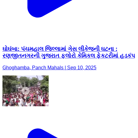
ઘોઘંબા: પંચમહાલ જિલ્લામાં ગેસ લીકેજની ઘટના :
રણજીતનગરની ગુજરાત ફ્લોરો કેમિકલ ફેકટરીમાં હડકંપ
Ghoghamba, Panch Mahals | Sep 10, 2025