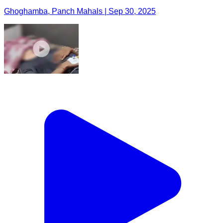
Ghoghamba, Panch Mahals | Sep 30, 2025