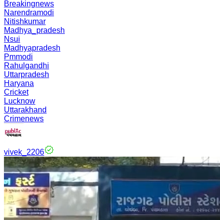
Breakingnews
Narendramodi
Nitishkumar
Madhya_pradesh
Nsui
Madhyapradesh
Pmmodi
Rahulgandhi
Uttarpradesh
Haryana
Cricket
Lucknow
Uttarakhand
Crimenews
vivek_2206