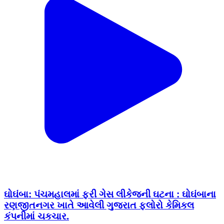
ઘોઘંબા: પંચમહાલમાં ફરી ગેસ લીકેજની ઘટના : ઘોઘંબાના
રણજીતનગર ખાતે આવેલી ગુજરાત ફ્લોરો કેમિકલ
કંપનીમાં ચકચાર.