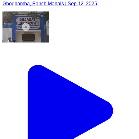
Ghoghamba, Panch Mahals | Sep 12, 2025