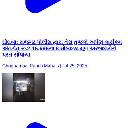
ઘોઘંબા: રાજગઢ પોલીસ દ્વારા તેરા તુજકો અર્પણ કાર્યકમ
અંતર્ગત રૂ.2,16,696ના 8 મોબાઇલ મૂળ અરજદારોને
પરત સોંપાયા
Ghoghamba, Panch Mahals | Jul 25, 2025