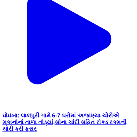
ઘોઘંબા: લાલપુરી ગામે 6-7 ઘરોમાં અજાણ્યા ચોરોએ
મકાનોનાં તાળા તોડ્યાં,સોના ચાંદી સહિત રોકડ રકમની
ચોરી કરી ફરાર