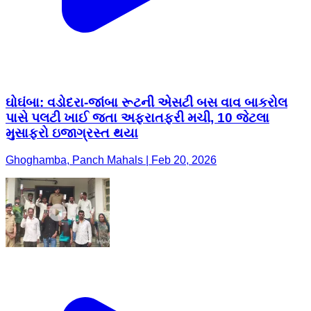
ઘોઘંબા: વડોદરા-જાંબા રૂટની એસટી બસ વાવ બાકરોલ
પાસે પલટી ખાઈ જતા અફરાતફરી મચી, 10 જેટલા
મુસાફરો ઇજાગ્રસ્ત થયા
Ghoghamba, Panch Mahals | Feb 20, 2026