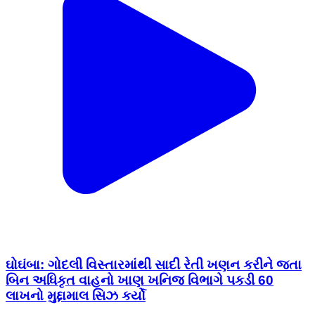
ઘોઘંબા: ગોદલી વિસ્તારમાંથી સાદી રેતી ખણન કરીને જતા
બિન અધિકૃત વાહનો ખાણ ખનિજ વિભાગે પકડી 60
લાખનો મુદ્દામાલ સિઝ કર્યો