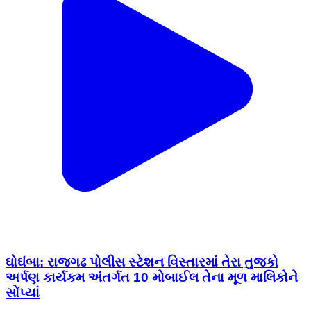
ઘોઘંબા: રાજગઢ પોલીસ સ્ટેશન વિસ્તારમાં તેરા તુજકો
અર્પણ કાર્યકમ અંતર્ગત 10 મોબાઈલ તેના મૂળ માલિકોને
સોંપ્યાં