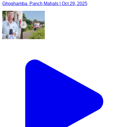
Ghoghamba, Panch Mahals | Oct 29, 2025