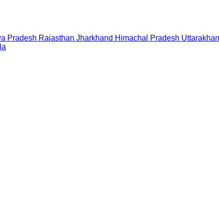
a Pradesh
Rajasthan
Jharkhand
Himachal Pradesh
Uttarakha
la