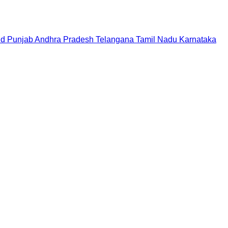
nd
Punjab
Andhra Pradesh
Telangana
Tamil Nadu
Karnataka