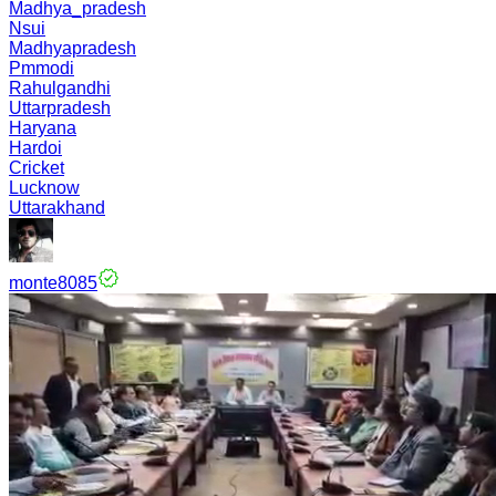
Madhya_pradesh
Nsui
Madhyapradesh
Pmmodi
Rahulgandhi
Uttarpradesh
Haryana
Hardoi
Cricket
Lucknow
Uttarakhand
monte8085