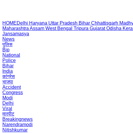
HOME
Delhi
Haryana
Uttar Pradesh
Bihar
Chhattisgarh
Madhy
Maharashtra
Assam
West Bengal
Tripura
Gujarat
Odisha
Kera
Jansamasya
News
पुलिस
Bjp
National
Police
Bihar
India
कांग्रेस
भाजपा
Accident
Congress
Modi
Delhi
Viral
मारपीट
Breakingnews
Narendramodi
Nitishkumar