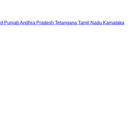
nd
Punjab
Andhra Pradesh
Telangana
Tamil Nadu
Karnataka