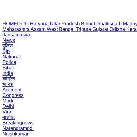
HOME
Delhi
Haryana
Uttar Pradesh
Bihar
Chhattisgarh
Madhy
Maharashtra
Assam
West Bengal
Tripura
Gujarat
Odisha
Kera
Jansamasya
News
पुलिस
Bjp
National
Police
Bihar
India
कांग्रेस
भाजपा
Accident
Congress
Modi
Delhi
Viral
मारपीट
Breakingnews
Narendramodi
Nitishkumar