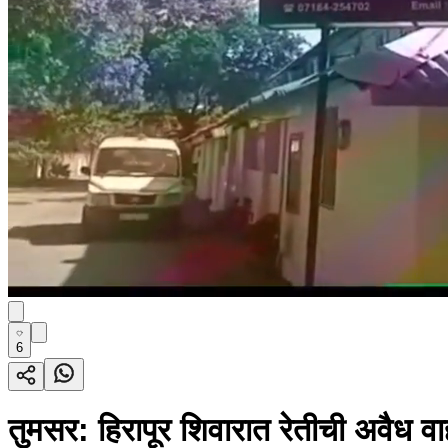
6
तुमसर: हिरापूर शिवारात रेतीची अवैध वा