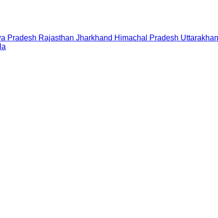
a Pradesh
Rajasthan
Jharkhand
Himachal Pradesh
Uttarakha
la