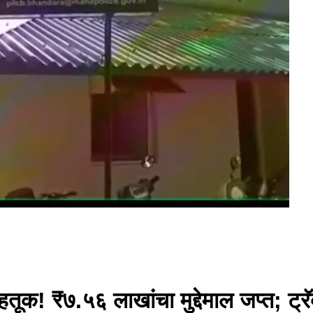
हतूक! ₹७.५६ लाखांचा मुद्देमाल जप्त; ट्