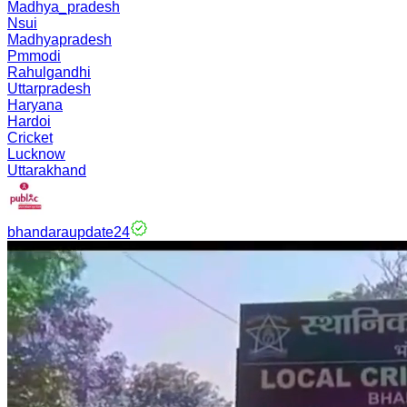
Madhya_pradesh
Nsui
Madhyapradesh
Pmmodi
Rahulgandhi
Uttarpradesh
Haryana
Hardoi
Cricket
Lucknow
Uttarakhand
bhandaraupdate24