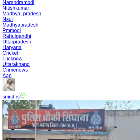
Narendramodi
Nitishkumar
Madhya_pradesh
Nsui
Madhyapradesh
Pmmodi
Rahulgandhi
Uttarpradesh
Haryana
Cricket
Lucknow
Uttarakhand
Crimenews
Aap
smishrs