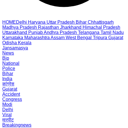
HOME
Delhi
Haryana
Uttar Pradesh
Bihar
Chhattisgarh
Madhya Pradesh
Rajasthan
Jharkhand
Himachal Pradesh
Uttarakhand
Punjab
Andhra Pradesh
Telangana
Tamil Nadu
Karnataka
Maharashtra
Assam
West Bengal
Tripura
Gujarat
Odisha
Kerala
Jansamasya
News
Bjp
National
Police
Bihar
India
कांग्रेस
Gujarat
Accident
Congress
Modi
Delhi
Viral
मारपीट
Breakingnews