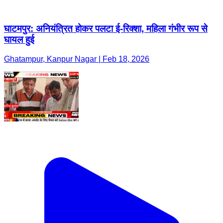
घाटमपुर: अनियंत्रित होकर पलटा ई-रिक्शा, महिला गंभीर रूप से
घायल हुई
Ghatampur, Kanpur Nagar | Feb 18, 2026