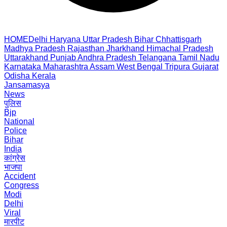
HOME
Delhi
Haryana
Uttar Pradesh
Bihar
Chhattisgarh
Madhya Pradesh
Rajasthan
Jharkhand
Himachal Pradesh
Uttarakhand
Punjab
Andhra Pradesh
Telangana
Tamil Nadu
Karnataka
Maharashtra
Assam
West Bengal
Tripura
Gujarat
Odisha
Kerala
Jansamasya
News
पुलिस
Bjp
National
Police
Bihar
India
कांग्रेस
भाजपा
Accident
Congress
Modi
Delhi
Viral
मारपीट