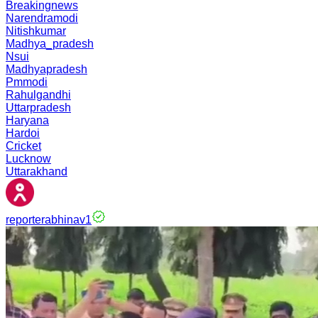
Breakingnews
Narendramodi
Nitishkumar
Madhya_pradesh
Nsui
Madhyapradesh
Pmmodi
Rahulgandhi
Uttarpradesh
Haryana
Hardoi
Cricket
Lucknow
Uttarakhand
reporterabhinav1