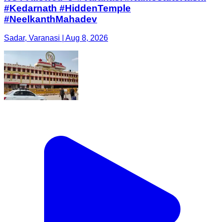
#Kedarnath #HiddenTemple
#NeelkanthMahadev
Sadar, Varanasi | Aug 8, 2026