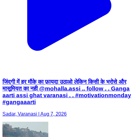
जिंदगी में हर मौके का फ़ायदा उठाओ लेकिन किसी के भरोसे और
मासूमियत का नही @mohalla.assi .. follow . . Ganga
aarti assi ghat varanasi . . #motivationmonday
#gangaaarti
Sadar, Varanasi | Aug 7, 2026