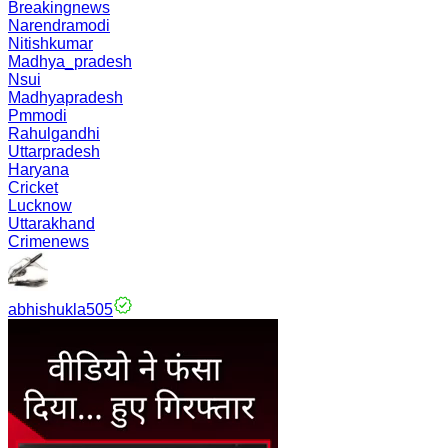
Breakingnews
Narendramodi
Nitishkumar
Madhya_pradesh
Nsui
Madhyapradesh
Pmmodi
Rahulgandhi
Uttarpradesh
Haryana
Cricket
Lucknow
Uttarakhand
Crimenews
abhishukla505