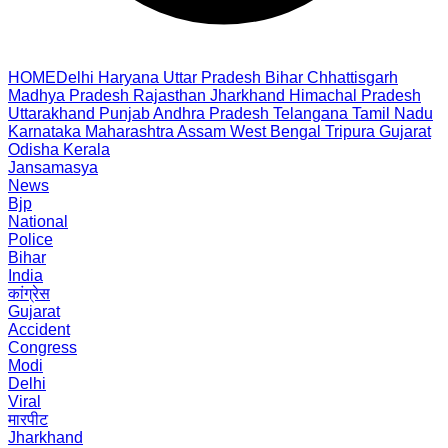
HOME
Delhi
Haryana
Uttar Pradesh
Bihar
Chhattisgarh
Madhya Pradesh
Rajasthan
Jharkhand
Himachal Pradesh
Uttarakhand
Punjab
Andhra Pradesh
Telangana
Tamil Nadu
Karnataka
Maharashtra
Assam
West Bengal
Tripura
Gujarat
Odisha
Kerala
Jansamasya
News
Bjp
National
Police
Bihar
India
कांग्रेस
Gujarat
Accident
Congress
Modi
Delhi
Viral
मारपीट
Jharkhand