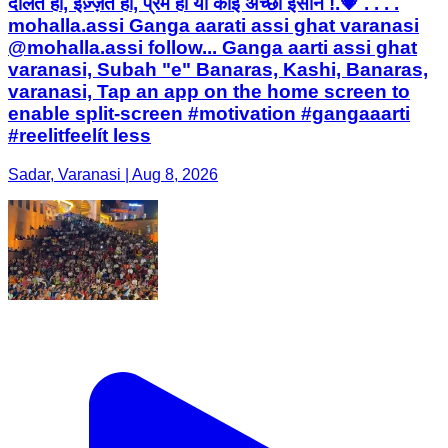
दौलत हो, इज़्ज़त हो, प्रेम हो या कोई अच्छा इंसान !.💗 . . . .
mohalla.assi Ganga aarati assi ghat varanasi
@mohalla.assi follow... Ganga aarti assi ghat
varanasi, Subah "e" Banaras, Kashi, Banaras,
varanasi, Tap an app on the home screen to
enable split-screen #motivation #gangaaarti
#reelitfeelít less
Sadar, Varanasi | Aug 8, 2026