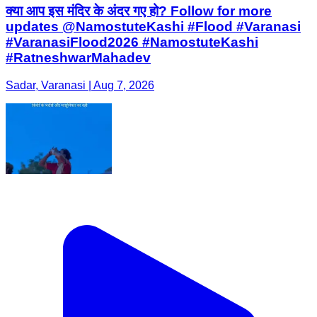
क्या आप इस मंदिर के अंदर गए हो? Follow for more
updates @NamostuteKashi #Flood #Varanasi
#VaranasiFlood2026 #NamostuteKashi
#RatneshwarMahadev
Sadar, Varanasi | Aug 7, 2026