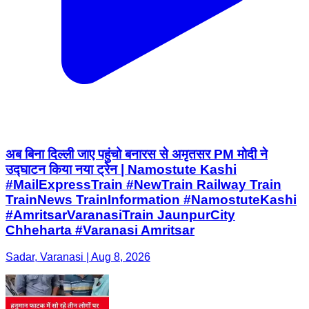
अब बिना दिल्ली जाए पहुंचो बनारस से अमृतसर PM मोदी ने
उद्घाटन किया नया ट्रेन | Namostute Kashi
#MailExpressTrain #NewTrain Railway Train
TrainNews TrainInformation #NamostuteKashi
#AmritsarVaranasiTrain JaunpurCity
Chheharta #Varanasi Amritsar
Sadar, Varanasi | Aug 8, 2026