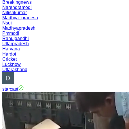
Breakingnews
Narendramodi
Nitishkumar
Madhya_pradesh
Nsui
Madhyapradesh
Pmmodi
Rahulgandhi
Uttarpradesh
Haryana
Hardoi
Cricket
Lucknow
Uttarakhand
starcast