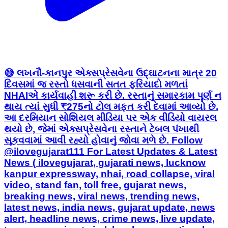
😅 લખનૌ-કાનપુર એક્સપ્રેસવેના ઉદ્ઘાટનના માત્ર 20
દિવસમાં જ રસ્તો ધસવાની સતત ફરિયાદો મળતાં
NHAIએ કાર્યવાહી શરૂ કરી છે. રસ્તાનું સમારકામ પૂર્ણ ન
થાય ત્યાં સુધી ₹275નો ટોલ મફત કરી દેવામાં આવ્યો છે.
આ દરમિયાન સોશિયલ મીડિયા પર એક વીડિયો વાયરલ
થયો છે, જેમાં એક્સપ્રેસવેના રસ્તાને ટેબલ પંખાથી
સૂકવવામાં આવી રહ્યો હોવાનું જોવા મળે છે. Follow
@ilovegujarat111 For Latest Updates & Latest
News ( ilovegujarat, gujarati news, lucknow
kanpur expressway, nhai, road collapse, viral
video, stand fan, toll free, gujarat news,
breaking news, viral news, trending news,
latest news, india news, gujarat update, news
alert, headline news, crime news, live update,