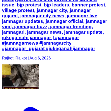
issue, bjp protest, bjp leaders, banner protest,
village protest, jamnagar city, jamnagar
gujarat, jamnagar city news, jamnagar live,
jamnagar updates, jamnagar official, jamnagar
viral, jamnagar buzz, jamnagar trending,
jamnagari, jamnagar news, jamnagar update,
jukega nahi jamnagar ] #jamnagar
#jamnagarnews #jamnagarcity
#jamnagar_gujarat #jukeganahijamnagar
Rajkot, Rajkot | Aug 6, 2026