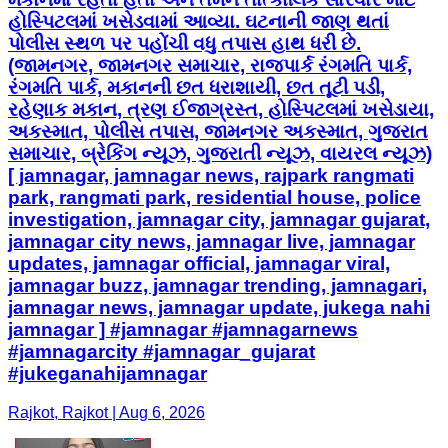
હોસ્પિટલમાં ખસેડવામાં આવ્યા. ઘટનાની જાણ થતાં
પોલીસ સ્થળ પર પહોંચી વધુ તપાસ હાથ ધરી છે.
(જામનગર, જામનગર સમાચાર, રાજપાર્ક રંગમતિ પાર્ક,
રંગમતિ પાર્ક, મકાનની છત ધરાશાયી, છત તૂટી પડી,
રહેણાક મકાન, ત્રણ ઈજાગ્રસ્ત, હોસ્પિટલમાં ખસેડાયા,
અકસ્માત, પોલીસ તપાસ, જામનગર અકસ્માત, ગુજરાત
સમાચાર, બ્રેકિંગ ન્યૂઝ, ગુજરાતી ન્યૂઝ, વાયરલ ન્યૂઝ)
[ jamnagar, jamnagar news, rajpark rangmati
park, rangmati park, residential house, police
investigation, jamnagar city, jamnagar gujarat,
jamnagar city news, jamnagar live, jamnagar
updates, jamnagar official, jamnagar viral,
jamnagar buzz, jamnagar trending, jamnagari,
jamnagar news, jamnagar update, jukega nahi
jamnagar ] #jamnagar #jamnagarnews
#jamnagarcity #jamnagar_gujarat
#jukeganahijamnagar
Rajkot, Rajkot | Aug 6, 2026