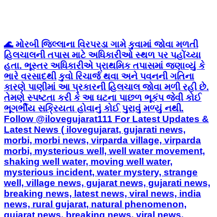
🌊 મોરબી જિલ્લાના વિરપરડા ગામે કુવામાં જોવા મળતી
હિલચાલની તપાસ માટે અધિકારીઓ સ્થળ પર પહોંચ્યા
હતા. ભૂસ્તર અધિકારીએ પ્રાથમિક તપાસમાં જણાવ્યું કે
ભારે વરસાદથી કુવો રિચાર્જ થવા અને પવનની ગતિના
કારણે પાણીમાં આ પ્રકારની હિલચાલ જોવા મળી રહી છે.
તેમણે સ્પષ્ટતા કરી કે આ ઘટના પાછળ ભૂકંપ જેવી કોઈ
ભૂગર્ભીય સક્રિયતા હોવાનું કોઈ પુરાવું મળ્યું નથી.
Follow @ilovegujarat111 For Latest Updates &
Latest News ( ilovegujarat, gujarati news,
morbi, morbi news, virparda village, virparda
morbi, mysterious well, well water movement,
shaking well water, moving well water,
mysterious incident, water mystery, strange
well, village news, gujarat news, gujarati news,
breaking news, latest news, viral news, india
news, rural gujarat, natural phenomenon,
gujarat news, breaking news, viral news,