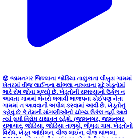
😡 જામનગર જિલ્લાના જોડિયા તાલુકાના લીંબુડા ગામમાં
ખેતરમાં વીજ લાઈનના થાંભલા નાખવાના મુદ્દે ખેડૂતોમાં
ભારે રોષ જોવા મળ્યો છે. ખેડૂતોની સમસ્યાનો ઉકેલ ન
આવતા ગામમાં બેનરો લગાવી ભાજપના કોઈપણ નેતા
ગામમાં ન આવવાની અપીલ કરવામાં આવી છે. ખેડૂતોનું
કહેવું છે કે તેમની માંગણીઓનો યોગ્ય ઉકેલ નહીં આવે
ત્યાં સુધી વિરોધ યથાવત રહેશે. (જામનગર, જામનગર
સમાચાર, જોડિયા, જોડિયા તાલુકો, લીંબુડા ગામ, ખેડૂતોનો
વિરોધ, ખેડૂત આંદોલન, વીજ લાઈન, વીજ થાંભલા,