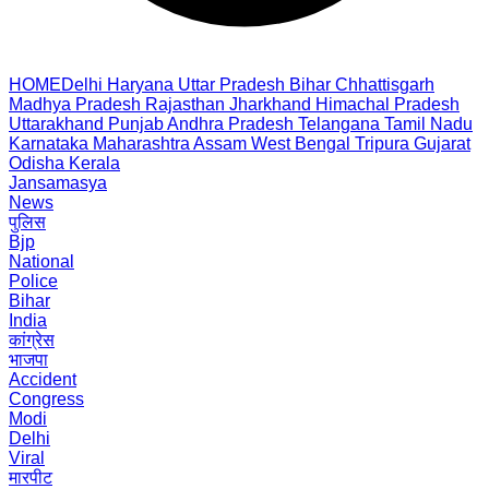
HOME
Delhi
Haryana
Uttar Pradesh
Bihar
Chhattisgarh
Madhya Pradesh
Rajasthan
Jharkhand
Himachal Pradesh
Uttarakhand
Punjab
Andhra Pradesh
Telangana
Tamil Nadu
Karnataka
Maharashtra
Assam
West Bengal
Tripura
Gujarat
Odisha
Kerala
Jansamasya
News
पुलिस
Bjp
National
Police
Bihar
India
कांग्रेस
भाजपा
Accident
Congress
Modi
Delhi
Viral
मारपीट