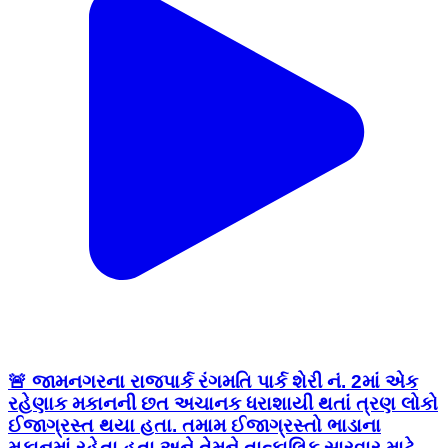
🚨 જામનગરના રાજપાર્ક રંગમતિ પાર્ક શેરી નં. 2માં એક
રહેણાક મકાનની છત અચાનક ધરાશાયી થતાં ત્રણ લોકો
ઈજાગ્રસ્ત થયા હતા. તમામ ઈજાગ્રસ્તો ભાડાના
મકાનમાં રહેતા હતા અને તેમને તાત્કાલિક સારવાર માટે