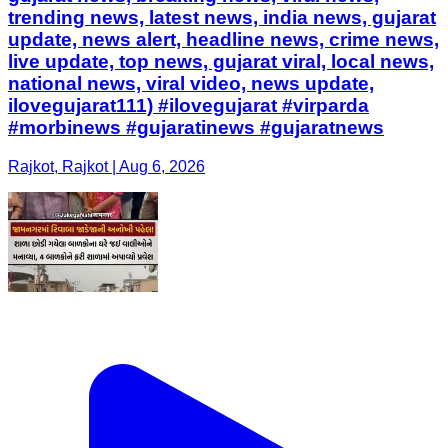
trending news, latest news, india news, gujarat
update, news alert, headline news, crime news,
live update, top news, gujarat viral, local news,
national news, viral video, news update,
ilovegujarat111) #ilovegujarat #virparda
#morbinews #gujaratinews #gujaratnews
Rajkot, Rajkot | Aug 6, 2026