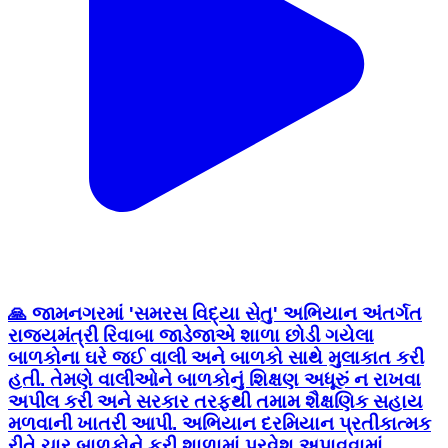
🙏 જામનગરમાં 'સમરસ વિદ્યા સેતુ' અભિયાન અંતર્ગત
રાજ્યમંત્રી રિવાબા જાડેજાએ શાળા છોડી ગયેલા
બાળકોના ઘરે જઈ વાલી અને બાળકો સાથે મુલાકાત કરી
હતી. તેમણે વાલીઓને બાળકોનું શિક્ષણ અધૂરું ન રાખવા
અપીલ કરી અને સરકાર તરફથી તમામ શૈક્ષણિક સહાય
મળવાની ખાતરી આપી. અભિયાન દરમિયાન પ્રતીકાત્મક
રીતે ચાર બાળકોને ફરી શાળામાં પ્રવેશ અપાવવામાં