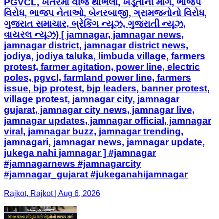
PGVCL, ખેતરમાં વીજ થાંભલા, ખેડૂતોની માંગ, ભાજપ
વિરોધ, ભાજપ નેતાઓ, બેનરબાજી, ગ્રામજનોનો વિરોધ,
ગુજરાત સમાચાર, બ્રેકિંગ ન્યૂઝ, ગુજરાતી ન્યૂઝ,
વાયરલ ન્યૂઝ) [ jamnagar, jamnagar news,
jamnagar district, jamnagar district news,
jodiya, jodiya taluka, limbuda village, farmers
protest, farmer agitation, power line, electric
poles, pgvcl, farmland power line, farmers
issue, bjp protest, bjp leaders, banner protest,
village protest, jamnagar city, jamnagar
gujarat, jamnagar city news, jamnagar live,
jamnagar updates, jamnagar official, jamnagar
viral, jamnagar buzz, jamnagar trending,
jamnagari, jamnagar news, jamnagar update,
jukega nahi jamnagar ] #jamnagar
#jamnagarnews #jamnagarcity
#jamnagar_gujarat #jukeganahijamnagar
Rajkot, Rajkot | Aug 6, 2026