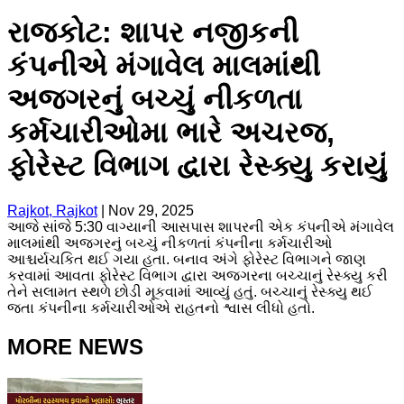
રાજકોટ: શાપર નજીકની
કંપનીએ મંગાવેલ માલમાંથી
અજગરનું બચ્ચું નીકળતા
કર્મચારીઓમા ભારે અચરજ,
ફોરેસ્ટ વિભાગ દ્વારા રેસ્ક્યુ કરાયું
Rajkot, Rajkot
|
Nov 29, 2025
આજે સાંજે 5:30 વાગ્યાની આસપાસ શાપરની એક કંપનીએ મંગાવેલ
માલમાંથી અજગરનું બચ્ચું નીકળતાં કંપનીના કર્મચારીઓ
આશ્ચર્યચકિત થઈ ગયા હતા. બનાવ અંગે ફોરેસ્ટ વિભાગને જાણ
કરવામાં આવતા ફોરેસ્ટ વિભાગ દ્વારા અજગરના બચ્ચાનું રેસ્ક્યુ કરી
તેને સલામત સ્થળે છોડી મૂકવામાં આવ્યું હતું. બચ્ચાનું રેસ્ક્યુ થઈ
જતા કંપનીના કર્મચારીઓએ રાહતનો શ્વાસ લીધો હતો.
MORE NEWS