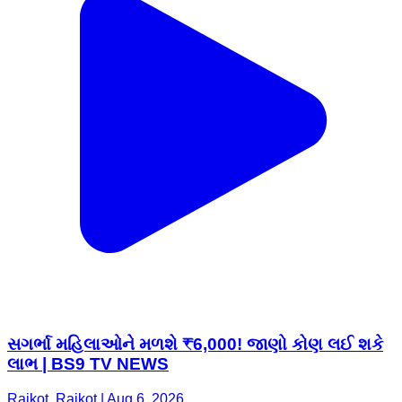
સગર્ભા મહિલાઓને મળશે ₹6,000! જાણો કોણ લઈ શકે
લાભ | BS9 TV NEWS
Rajkot, Rajkot | Aug 6, 2026