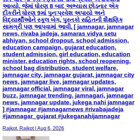
આવ્યો, જેમાં ધોરણ 8 બાદ અભ્યાસ છોડનાર એક
દીકરીને ધોરણ 9માં પુનઃપ્રવેશ અપાયો અને
વિદ્યાર્થીઓને સ્કૂલ બેગ, પુસ્તકો સહિતની શૈક્ષણિક
સામગ્રી પણ આપવામાં આવી. [ jamnagar, jamnagar
news, rivaba jadeja, samaras vidya setu
abhiyan, school dropout, school admission,
education campaign, gujarat education,
student admission, girl education, education
minister, education rights, school reopening,
school bag distribution, student welfare,
jamnagar city, jamnagar gujarat, jamnagar city
news, jamnagar live, jamnagar updates,
jamnagar official, jamnagar viral, jamnagar
buzz, jamnagar trending, jamnagari, jamnagar
news, jamnagar update, jukega nahi jamnagar
] #jamnagar #jamnagarnews #rivabajadeja
#jamnagar_gujarat #jukeganahijamnagar
Rajkot, Rajkot | Aug 6, 2026