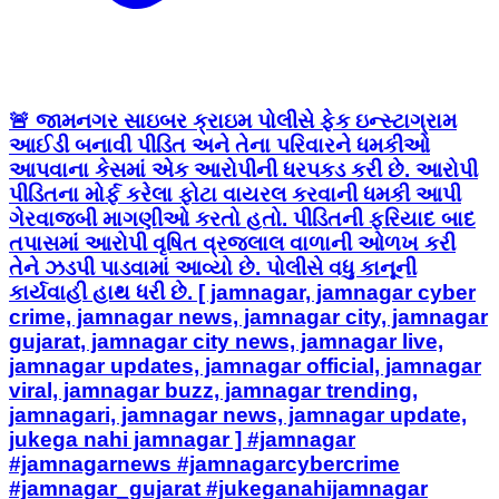
🚨 જામનગર સાઇબર ક્રાઇમ પોલીસે ફેક ઇન્સ્ટાગ્રામ
આઈડી બનાવી પીડિત અને તેના પરિવારને ધમકીઓ
આપવાના કેસમાં એક આરોપીની ધરપકડ કરી છે. આરોપી
પીડિતના મોર્ફ કરેલા ફોટા વાયરલ કરવાની ધમકી આપી
ગેરવાજબી માગણીઓ કરતો હતો. પીડિતની ફરિયાદ બાદ
તપાસમાં આરોપી વૃષિત વ્રજલાલ વાળાની ઓળખ કરી
તેને ઝડપી પાડવામાં આવ્યો છે. પોલીસે વધુ કાનૂની
કાર્યવાહી હાથ ધરી છે. [ jamnagar, jamnagar cyber
crime, jamnagar news, jamnagar city, jamnagar
gujarat, jamnagar city news, jamnagar live,
jamnagar updates, jamnagar official, jamnagar
viral, jamnagar buzz, jamnagar trending,
jamnagari, jamnagar news, jamnagar update,
jukega nahi jamnagar ] #jamnagar
#jamnagarnews #jamnagarcybercrime
#jamnagar_gujarat #jukeganahijamnagar