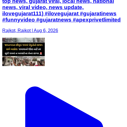
top news, gujarat viral, local news, national
news, viral video, news update,
ilovegujarat111) #ilovegujarat #gujaratinews
#funnyvideo #gujaratnews #apexprivetlimited
Rajkot, Rajkot | Aug 6, 2026