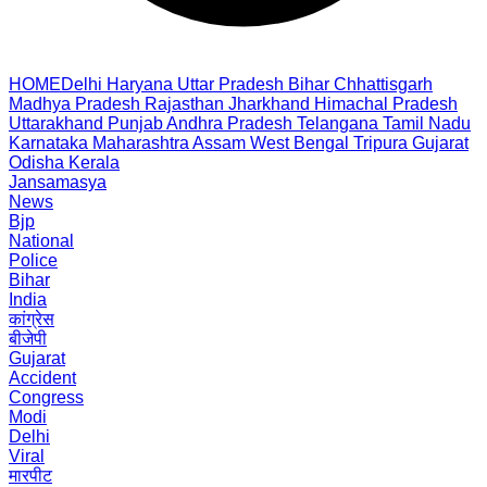
HOME
Delhi
Haryana
Uttar Pradesh
Bihar
Chhattisgarh
Madhya Pradesh
Rajasthan
Jharkhand
Himachal Pradesh
Uttarakhand
Punjab
Andhra Pradesh
Telangana
Tamil Nadu
Karnataka
Maharashtra
Assam
West Bengal
Tripura
Gujarat
Odisha
Kerala
Jansamasya
News
Bjp
National
Police
Bihar
India
कांग्रेस
बीजेपी
Gujarat
Accident
Congress
Modi
Delhi
Viral
मारपीट