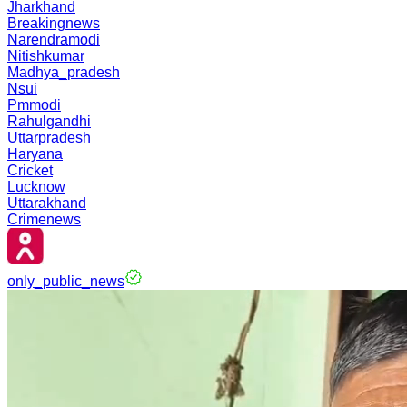
Jharkhand
Breakingnews
Narendramodi
Nitishkumar
Madhya_pradesh
Nsui
Pmmodi
Rahulgandhi
Uttarpradesh
Haryana
Cricket
Lucknow
Uttarakhand
Crimenews
only_public_news