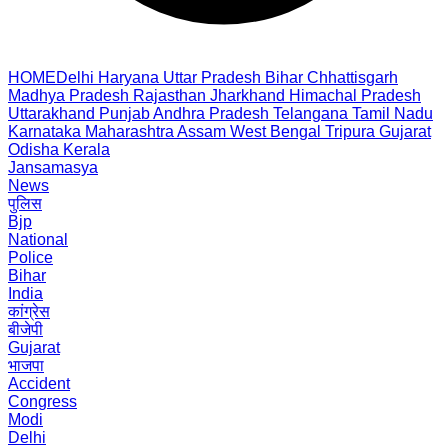
HOME
Delhi
Haryana
Uttar Pradesh
Bihar
Chhattisgarh
Madhya Pradesh
Rajasthan
Jharkhand
Himachal Pradesh
Uttarakhand
Punjab
Andhra Pradesh
Telangana
Tamil Nadu
Karnataka
Maharashtra
Assam
West Bengal
Tripura
Gujarat
Odisha
Kerala
Jansamasya
News
पुलिस
Bjp
National
Police
Bihar
India
कांग्रेस
बीजेपी
Gujarat
भाजपा
Accident
Congress
Modi
Delhi