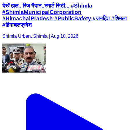
देखें हाल.. रिज मैदान..स्मार्ट सिटी... #Shimla
#ShimlaMunicipalCorporation
#HimachalPradesh #PublicSafety #जनहित #शिमला
#हिमाचलप्रदेश
Shimla Urban, Shimla | Aug 10, 2026