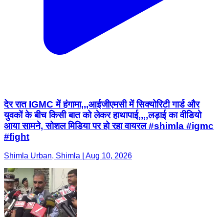
देर रात IGMC में हंगामा,,,आईजीएमसी में सिक्योरिटी गार्ड और
युवकों के बीच किसी बात को लेकर हाथापाई,,,,लड़ाई का वीडियो
आया सामने, सोशल मिडिया पर हो रहा वायरल #shimla #igmc
#fight
Shimla Urban, Shimla | Aug 10, 2026