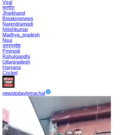
Viral
मारपीट
Jharkhand
Breakingnews
Narendramodi
Nitishkumar
Madhya_pradesh
Nsui
उत्तरप्रदेश
Pmmodi
Rahulgandhi
Uttarpradesh
Haryana
Cricket
newstodayhimachal