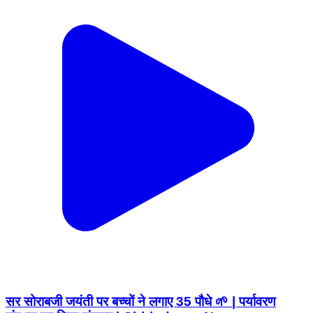
सर सोराबजी जयंती पर बच्चों ने लगाए 35 पौधे 🌱 | पर्यावरण