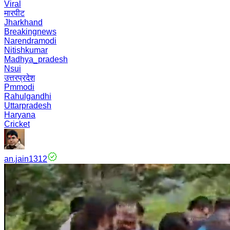
Viral
मारपीट
Jharkhand
Breakingnews
Narendramodi
Nitishkumar
Madhya_pradesh
Nsui
उत्तरप्रदेश
Pmmodi
Rahulgandhi
Uttarpradesh
Haryana
Cricket
an.jain1312