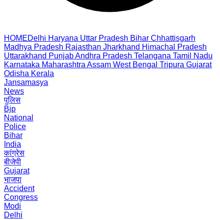
HOME
Delhi
Haryana
Uttar Pradesh
Bihar
Chhattisgarh
Madhya Pradesh
Rajasthan
Jharkhand
Himachal Pradesh
Uttarakhand
Punjab
Andhra Pradesh
Telangana
Tamil Nadu
Karnataka
Maharashtra
Assam
West Bengal
Tripura
Gujarat
Odisha
Kerala
Jansamasya
News
पुलिस
Bjp
National
Police
Bihar
India
कांग्रेस
बीजेपी
Gujarat
भाजपा
Accident
Congress
Modi
Delhi