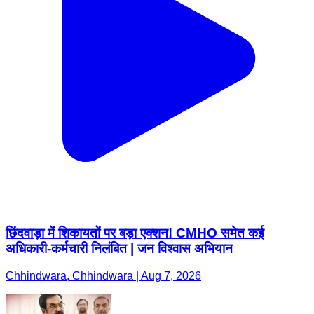
छिंदवाड़ा में शिकायतों पर बड़ा एक्शन! CMHO समेत कई
अधिकारी-कर्मचारी निलंबित | जन विश्वास अभियान
Chhindwara, Chhindwara | Aug 7, 2026