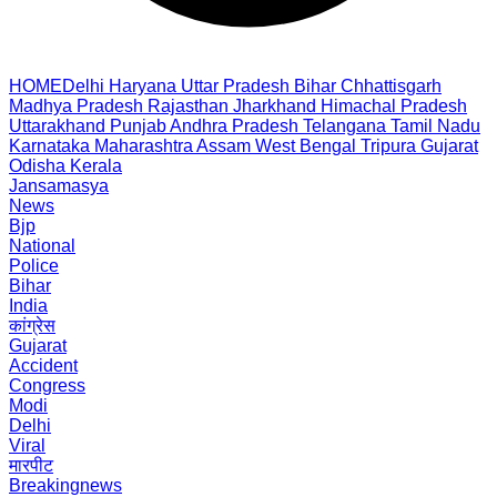
HOME
Delhi
Haryana
Uttar Pradesh
Bihar
Chhattisgarh
Madhya Pradesh
Rajasthan
Jharkhand
Himachal Pradesh
Uttarakhand
Punjab
Andhra Pradesh
Telangana
Tamil Nadu
Karnataka
Maharashtra
Assam
West Bengal
Tripura
Gujarat
Odisha
Kerala
Jansamasya
News
Bjp
National
Police
Bihar
India
कांग्रेस
Gujarat
Accident
Congress
Modi
Delhi
Viral
मारपीट
Breakingnews