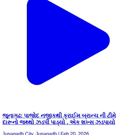
જૂનાગઢ: પાજોદ નજીકથી ક્રાઈમ બ્રાન્ચ ની ટીમે
દારૂનો જથ્થો ઝડપી પાડ્યો , એક શખ્સ ઝડપાયો
Junagadh City, Junagadh | Feb 20, 2026