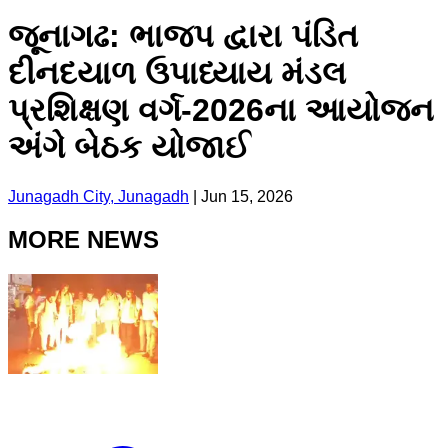
જૂનાગઢ: ભાજપ દ્વારા પંડિત
દીનદયાળ ઉપાધ્યાય મંડલ
પ્રશિક્ષણ વર્ગ-2026ના આયોજન
અંગે બેઠક યોજાઈ
Junagadh City, Junagadh
|
Jun 15, 2026
MORE NEWS