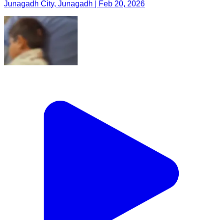
Junagadh City, Junagadh | Feb 20, 2026