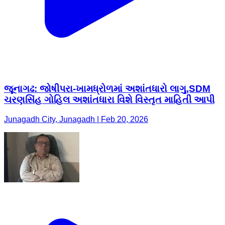
જૂનાગઢ: જોષીપરા-ખામધ્રોળમાં અશાંતધારો લાગુ,SDM
ચરણસિંહ ગોહિલ અશાંતધારા વિશે વિસ્તૃત માહિતી આપી
Junagadh City, Junagadh | Feb 20, 2026