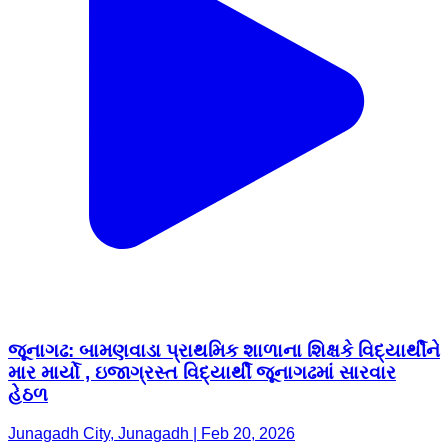
જૂનાગઢ: બામણવાડા પ્રાથમિક શાળાના શિક્ષકે વિદ્યાર્થીને
માર માર્યો , ઇજાગ્રસ્ત વિદ્યાર્થી જૂનાગઢમાં સારવાર
હેઠળ
Junagadh City, Junagadh | Feb 20, 2026