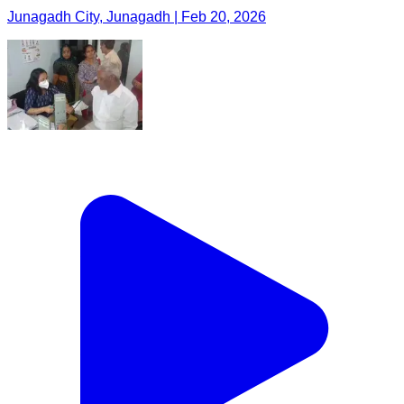
Junagadh City, Junagadh | Feb 20, 2026