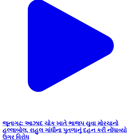
જૂનાગઢ: આઝાદ ચોક ખાતે ભાજપ યુવા મોરચાનો
હલ્લાબોલ, રાહુલ ગાંધીના પુતળાનું દહન કરી નોંધાવ્યો
ઉગ્ર વિરોધ