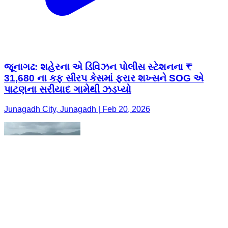
જૂનાગઢ: શહેરના એ ડિવિઝન પોલીસ સ્ટેશનના ₹
31,680 ના કફ સીરપ કેસમાં ફરાર શખ્સને SOG એ
પાટણના સરીયાદ ગામેથી ઝડપ્યો
Junagadh City, Junagadh | Feb 20, 2026