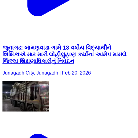
જૂનાગઢ: બામણવાડા ગામે 13 વર્ષીય વિદ્યાર્થીને
શિક્ષિકાએ માર મારી લોહીલુહાણ કર્યાના આક્ષેપ મામલે
જિલ્લા શિક્ષણાધિકારીનું નિવેદન
Junagadh City, Junagadh | Feb 20, 2026