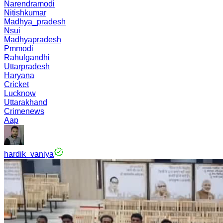
Narendramodi
Nitishkumar
Madhya_pradesh
Nsui
Madhyapradesh
Pmmodi
Rahulgandhi
Uttarpradesh
Haryana
Cricket
Lucknow
Uttarakhand
Crimenews
Aap
hardik_vaniya