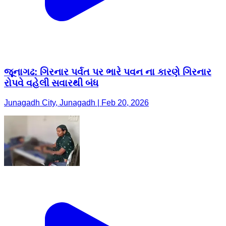
જૂનાગઢ: ગિરનાર પર્વત પર ભારે પવન ના કારણે ગિરનાર
રોપવે વહેલી સવારથી બંધ
Junagadh City, Junagadh | Feb 20, 2026