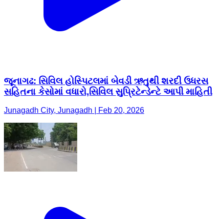
જૂનાગઢ: સિવિલ હોસ્પિટલમાં બેવડી ઋતુથી શરદી ઉધરસ
સહિતના કેસોમાં વધારો,સિવિલ સુપ્રિટેન્ડેન્ટે આપી માહિતી
Junagadh City, Junagadh | Feb 20, 2026