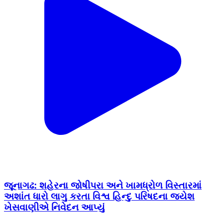
જૂનાગઢ: શહેરના જોષીપરા અને ખામધ્રોળ વિસ્તારમાં
અશાંત ધારો લાગુ કરતા વિશ્વ હિન્દુ પરિષદના જયેશ
ખેસવાણીએ નિવેદન આપ્યું