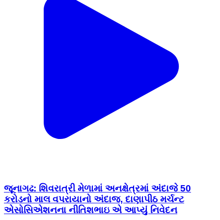
જૂનાગઢ: શિવરાત્રી મેળામાં અનક્ષેત્રમાં અંદાજે 50
કરોડનો માલ વપરાયાનો અંદાજ, દાણાપીઠ મર્ચન્ટ
એસોસિએશનના નીતિશભાઇ એ આપ્યું નિવેદન