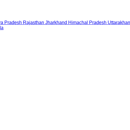
a Pradesh
Rajasthan
Jharkhand
Himachal Pradesh
Uttarakha
la