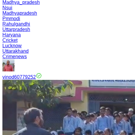
Madhya_pradesh
Nsui
Madhyapradesh
Pmmodi
Rahulgandhi
Uttarpradesh
Haryana
Cricket
Lucknow
Uttarakhand
Crimenews
vinod60779252