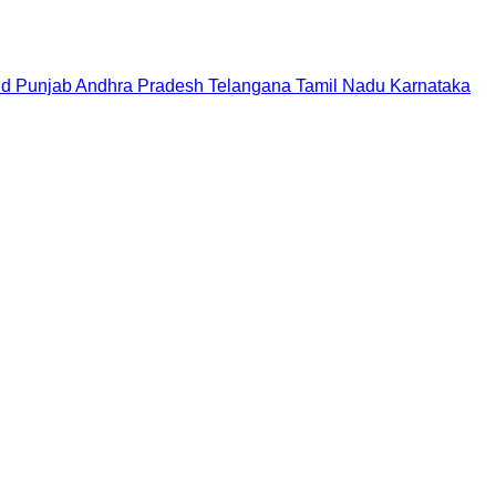
nd
Punjab
Andhra Pradesh
Telangana
Tamil Nadu
Karnataka