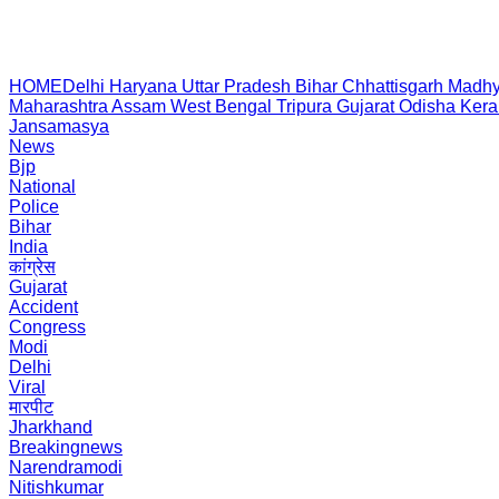
HOME
Delhi
Haryana
Uttar Pradesh
Bihar
Chhattisgarh
Madhy
Maharashtra
Assam
West Bengal
Tripura
Gujarat
Odisha
Kera
Jansamasya
News
Bjp
National
Police
Bihar
India
कांग्रेस
Gujarat
Accident
Congress
Modi
Delhi
Viral
मारपीट
Jharkhand
Breakingnews
Narendramodi
Nitishkumar