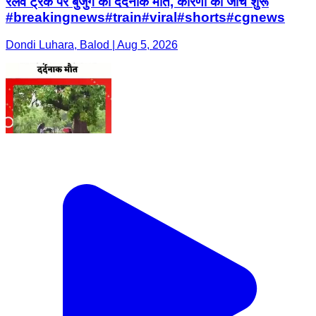
रेलवे ट्रैक पर बुजुर्ग की दर्दनाक मौत, कारणों की जांच शुरू
#breakingnews#train#viral#shorts#cgnews
Dondi Luhara, Balod | Aug 5, 2026