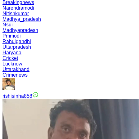
Breakingnews
Narendramodi
Nitishkumar
Madhya_pradesh
Nsui
Madhyapradesh
Pmmodi
Rahulgandhi
Uttarpradesh
Haryana
Cricket
Lucknow
Uttarakhand
Crimenews
rishisinha858