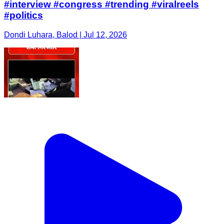
#interview #congress #trending #viralreels
#politics
Dondi Luhara, Balod | Jul 12, 2026