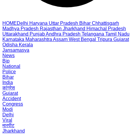
HOME
Delhi
Haryana
Uttar Pradesh
Bihar
Chhattisgarh
Madhya Pradesh
Rajasthan
Jharkhand
Himachal Pradesh
Uttarakhand
Punjab
Andhra Pradesh
Telangana
Tamil Nadu
Karnataka
Maharashtra
Assam
West Bengal
Tripura
Gujarat
Odisha
Kerala
Jansamasya
News
Bjp
National
Police
Bihar
India
कांग्रेस
Gujarat
Accident
Congress
Modi
Delhi
Viral
मारपीट
Jharkhand