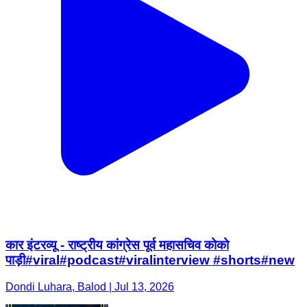
कार इंटरव्यू - राष्ट्रीय कांग्रेस पूर्व महासचिव कोको
पाड़ी#viral#podcast#viralinterview #shorts#new
Dondi Luhara, Balod | Jul 13, 2026