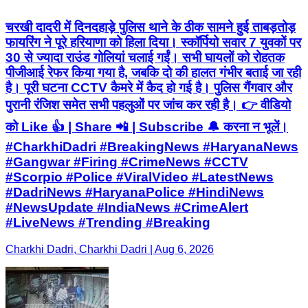
चरखी दादरी में दिनदहाड़े पुलिस थाने के ठीक सामने हुई ताबड़तोड़
फायरिंग ने पूरे हरियाणा को हिला दिया। स्कॉर्पियो सवार 7 युवकों पर
30 से ज्यादा राउंड गोलियां चलाई गईं। सभी घायलों को रोहतक
पीजीआई रेफर किया गया है, जबकि दो की हालत गंभीर बताई जा रही
है। पूरी घटना CCTV कैमरे में कैद हो गई है। पुलिस गैंगवार और
पुरानी रंजिश समेत सभी पहलुओं पर जांच कर रही है। 👉 वीडियो
को Like 👍 | Share 📲 | Subscribe 🔔 करना न भूलें।
#CharkhiDadri #BreakingNews #HaryanaNews
#Gangwar #Firing #CrimeNews #CCTV
#Scorpio #Police #ViralVideo #LatestNews
#DadriNews #HaryanaPolice #HindiNews
#NewsUpdate #IndiaNews #CrimeAlert
#LiveNews #Trending #Breaking
Charkhi Dadri, Charkhi Dadri | Aug 6, 2026