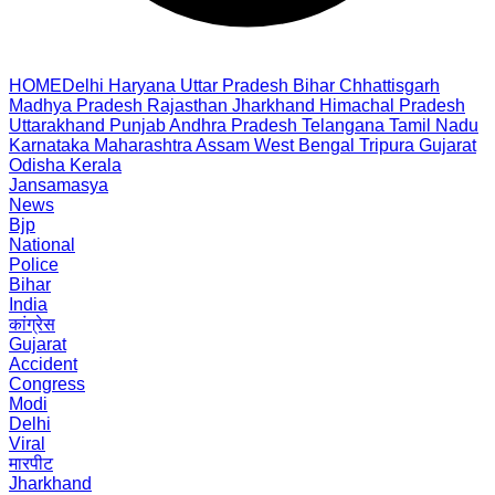
HOME
Delhi
Haryana
Uttar Pradesh
Bihar
Chhattisgarh
Madhya Pradesh
Rajasthan
Jharkhand
Himachal Pradesh
Uttarakhand
Punjab
Andhra Pradesh
Telangana
Tamil Nadu
Karnataka
Maharashtra
Assam
West Bengal
Tripura
Gujarat
Odisha
Kerala
Jansamasya
News
Bjp
National
Police
Bihar
India
कांग्रेस
Gujarat
Accident
Congress
Modi
Delhi
Viral
मारपीट
Jharkhand