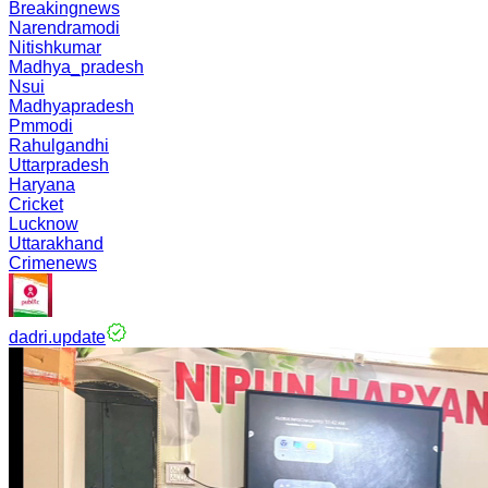
Breakingnews
Narendramodi
Nitishkumar
Madhya_pradesh
Nsui
Madhyapradesh
Pmmodi
Rahulgandhi
Uttarpradesh
Haryana
Cricket
Lucknow
Uttarakhand
Crimenews
dadri.update