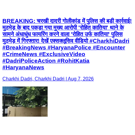
BREAKING: चरखी दादरी गोलीकांड में पुलिस की बड़ी कार्रवाई!
मुठभेड़ के बाद पकड़ा गया मुख्य आरोपी 'रोहित कातिया' थाने के
सामने अंधाधुंध फायरिंग करने वाला 'रोहित उर्फ कातिया' पुलिस
मुठभेड़ में गिरफ्तार! देखें एक्सक्लूसिव वीडियो #CharkhiDadri
#BreakingNews #HaryanaPolice #Encounter
#CrimeNews #ExclusiveVideo
#DadriPoliceAction #RohitKatia
#HaryanaNews
Charkhi Dadri, Charkhi Dadri | Aug 7, 2026