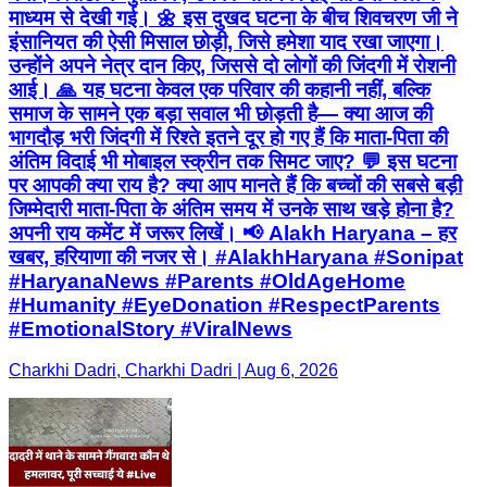
माध्यम से देखी गई। 🌼 इस दुखद घटना के बीच शिवचरण जी ने
इंसानियत की ऐसी मिसाल छोड़ी, जिसे हमेशा याद रखा जाएगा।
उन्होंने अपने नेत्र दान किए, जिससे दो लोगों की जिंदगी में रोशनी
आई। 🙏 यह घटना केवल एक परिवार की कहानी नहीं, बल्कि
समाज के सामने एक बड़ा सवाल भी छोड़ती है— क्या आज की
भागदौड़ भरी जिंदगी में रिश्ते इतने दूर हो गए हैं कि माता-पिता की
अंतिम विदाई भी मोबाइल स्क्रीन तक सिमट जाए? 💬 इस घटना
पर आपकी क्या राय है? क्या आप मानते हैं कि बच्चों की सबसे बड़ी
जिम्मेदारी माता-पिता के अंतिम समय में उनके साथ खड़े होना है?
अपनी राय कमेंट में जरूर लिखें। 📢 Alakh Haryana – हर
खबर, हरियाणा की नजर से। #AlakhHaryana #Sonipat
#HaryanaNews #Parents #OldAgeHome
#Humanity #EyeDonation #RespectParents
#EmotionalStory #ViralNews
Charkhi Dadri, Charkhi Dadri | Aug 6, 2026