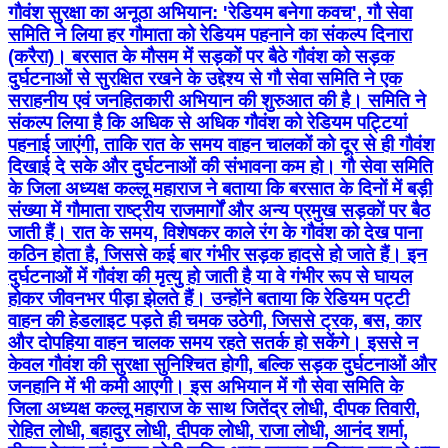
गौवंश सुरक्षा का अनूठा अभियान: 'रेडियम बनेगा कवच', गौ सेवा
समिति ने लिया हर गौमाता को रेडियम पहनाने का संकल्प दिनारा
(करैरा)। बरसात के मौसम में सड़कों पर बैठे गौवंश को सड़क
दुर्घटनाओं से सुरक्षित रखने के उद्देश्य से गौ सेवा समिति ने एक
सराहनीय एवं जनहितकारी अभियान की शुरुआत की है। समिति ने
संकल्प लिया है कि अधिक से अधिक गौवंश को रेडियम पट्टियां
पहनाई जाएंगी, ताकि रात के समय वाहन चालकों को दूर से ही गौवंश
दिखाई दे सके और दुर्घटनाओं की संभावना कम हो। गौ सेवा समिति
के जिला अध्यक्ष कल्लू महाराज ने बताया कि बरसात के दिनों में बड़ी
संख्या में गौमाता राष्ट्रीय राजमार्गों और अन्य प्रमुख सड़कों पर बैठ
जाती हैं। रात के समय, विशेषकर काले रंग के गौवंश को देख पाना
कठिन होता है, जिससे कई बार गंभीर सड़क हादसे हो जाते हैं। इन
दुर्घटनाओं में गौवंश की मृत्यु हो जाती है या वे गंभीर रूप से घायल
होकर जीवनभर पीड़ा झेलते हैं। उन्होंने बताया कि रेडियम पट्टी
वाहन की हेडलाइट पड़ते ही चमक उठेगी, जिससे ट्रक, बस, कार
और दोपहिया वाहन चालक समय रहते सतर्क हो सकेंगे। इससे न
केवल गौवंश की सुरक्षा सुनिश्चित होगी, बल्कि सड़क दुर्घटनाओं और
जनहानि में भी कमी आएगी। इस अभियान में गौ सेवा समिति के
जिला अध्यक्ष कल्लू महाराज के साथ जितेंद्र लोधी, दीपक तिवारी,
रोहित लोधी, बहादुर लोधी, दीपक लोधी, राजा लोधी, आनंद शर्मा,