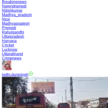
Breakingnews
Narendramodi
Nitishkumar
Madhya_pradesh
Nsui
Madhyapradesh
Pmmodi
Rahulgandhi
Uttarpradesh
Haryana
Cricket
Lucknow
Uttarakhand
Crimenews
lodhi.durgsingh