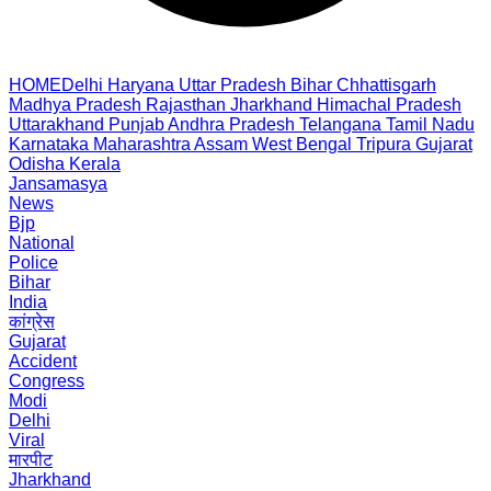
HOME
Delhi
Haryana
Uttar Pradesh
Bihar
Chhattisgarh
Madhya Pradesh
Rajasthan
Jharkhand
Himachal Pradesh
Uttarakhand
Punjab
Andhra Pradesh
Telangana
Tamil Nadu
Karnataka
Maharashtra
Assam
West Bengal
Tripura
Gujarat
Odisha
Kerala
Jansamasya
News
Bjp
National
Police
Bihar
India
कांग्रेस
Gujarat
Accident
Congress
Modi
Delhi
Viral
मारपीट
Jharkhand