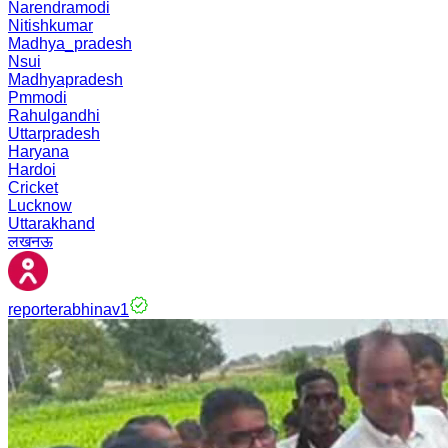
Narendramodi
Nitishkumar
Madhya_pradesh
Nsui
Madhyapradesh
Pmmodi
Rahulgandhi
Uttarpradesh
Haryana
Hardoi
Cricket
Lucknow
Uttarakhand
लखनऊ
reporterabhinav1