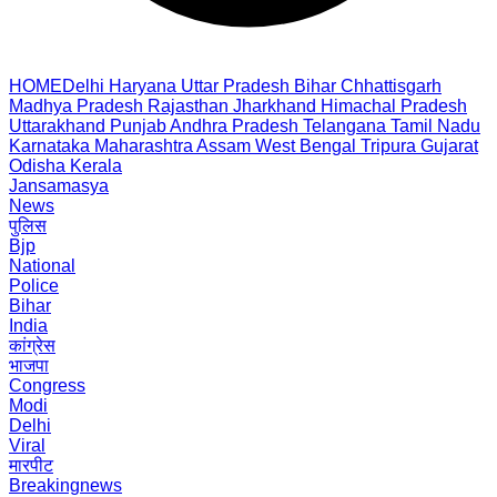
HOME
Delhi
Haryana
Uttar Pradesh
Bihar
Chhattisgarh
Madhya Pradesh
Rajasthan
Jharkhand
Himachal Pradesh
Uttarakhand
Punjab
Andhra Pradesh
Telangana
Tamil Nadu
Karnataka
Maharashtra
Assam
West Bengal
Tripura
Gujarat
Odisha
Kerala
Jansamasya
News
पुलिस
Bjp
National
Police
Bihar
India
कांग्रेस
भाजपा
Congress
Modi
Delhi
Viral
मारपीट
Breakingnews