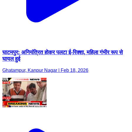
घाटमपुर: अनियंत्रित होकर पलटा ई-रिक्शा, महिला गंभीर रूप से
घायल हुई
Ghatampur, Kanpur Nagar | Feb 18, 2026