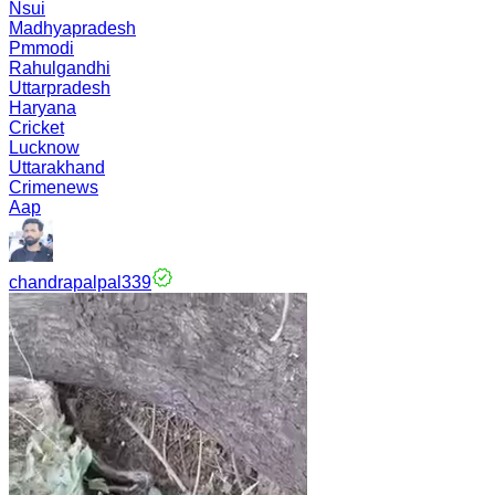
Nsui
Madhyapradesh
Pmmodi
Rahulgandhi
Uttarpradesh
Haryana
Cricket
Lucknow
Uttarakhand
Crimenews
Aap
chandrapalpal339