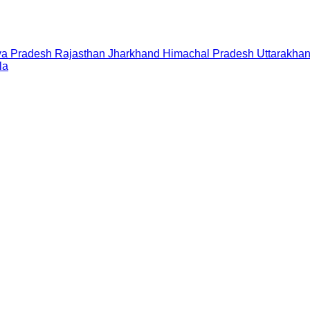
a Pradesh
Rajasthan
Jharkhand
Himachal Pradesh
Uttarakha
la