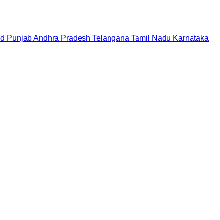
nd
Punjab
Andhra Pradesh
Telangana
Tamil Nadu
Karnataka