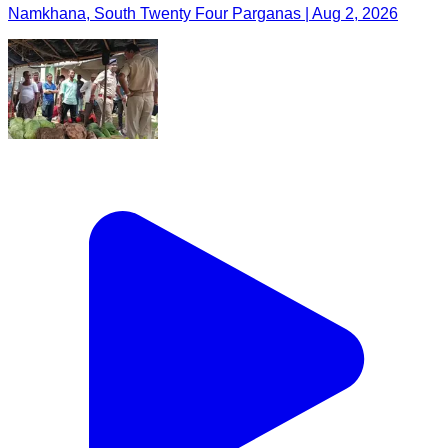
Namkhana, South Twenty Four Parganas | Aug 2, 2026