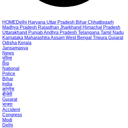
HOME
Delhi
Haryana
Uttar Pradesh
Bihar
Chhattisgarh
Madhya Pradesh
Rajasthan
Jharkhand
Himachal Pradesh
Uttarakhand
Punjab
Andhra Pradesh
Telangana
Tamil Nadu
Karnataka
Maharashtra
Assam
West Bengal
Tripura
Gujarat
Odisha
Kerala
Jansamasya
News
पुलिस
Bjp
National
Police
Bihar
India
कांग्रेस
बीजेपी
Gujarat
भाजपा
Accident
Congress
Modi
Delhi