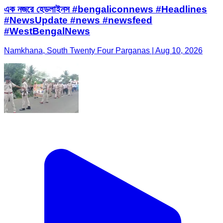
এক নজরে হেডলাইনস #bengaliconnews #Headlines
#NewsUpdate #news #newsfeed
#WestBengalNews
Namkhana, South Twenty Four Parganas | Aug 10, 2026