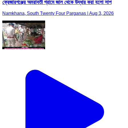
ফ্রেজারগঞ্জের অমরাবতী গ্রামে জাল থেকে উদ্ধার করা হলো সাপ
Namkhana, South Twenty Four Parganas | Aug 3, 2026