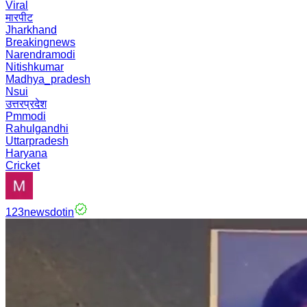
Viral
मारपीट
Jharkhand
Breakingnews
Narendramodi
Nitishkumar
Madhya_pradesh
Nsui
उत्तरप्रदेश
Pmmodi
Rahulgandhi
Uttarpradesh
Haryana
Cricket
123newsdotin