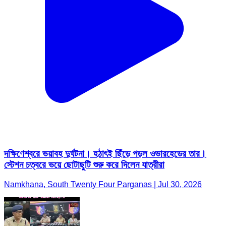
দক্ষিণেশ্বরে ভয়াবহ দুর্ঘটনা। হঠাৎই ছিঁড়ে পড়ল ওভারহেডের তার।
স্টেশন চত্বরে ভয়ে ছোটাছুটি শুরু করে দিলেন যাত্রীরা
Namkhana, South Twenty Four Parganas | Jul 30, 2026