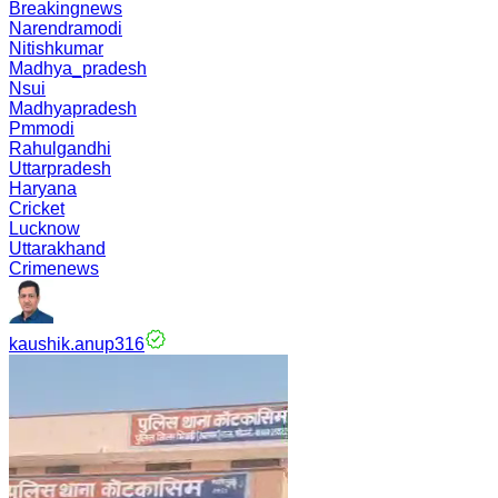
Breakingnews
Narendramodi
Nitishkumar
Madhya_pradesh
Nsui
Madhyapradesh
Pmmodi
Rahulgandhi
Uttarpradesh
Haryana
Cricket
Lucknow
Uttarakhand
Crimenews
kaushik.anup316