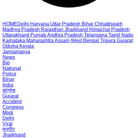
HOME
Delhi
Haryana
Uttar Pradesh
Bihar
Chhattisgarh
Madhya Pradesh
Rajasthan
Jharkhand
Himachal Pradesh
Uttarakhand
Punjab
Andhra Pradesh
Telangana
Tamil Nadu
Karnataka
Maharashtra
Assam
West Bengal
Tripura
Gujarat
Odisha
Kerala
Jansamasya
News
Bjp
National
Police
Bihar
India
कांग्रेस
Gujarat
Accident
Congress
Modi
Delhi
Viral
मारपीट
Jharkhand