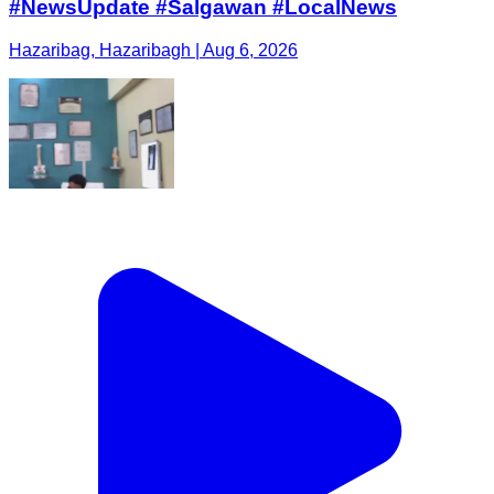
#NewsUpdate #Salgawan #LocalNews
Hazaribag, Hazaribagh | Aug 6, 2026