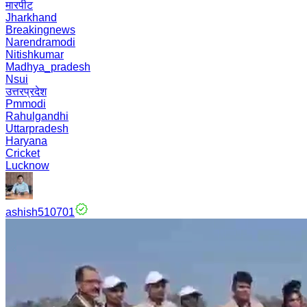
मारपीट
Jharkhand
Breakingnews
Narendramodi
Nitishkumar
Madhya_pradesh
Nsui
उत्तरप्रदेश
Pmmodi
Rahulgandhi
Uttarpradesh
Haryana
Cricket
Lucknow
ashish510701