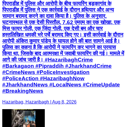
पिपराडीह में पुलिस और आरोपी के बीच फायरिंग बड़कागांव के
पिपराडीह में पुलिस ने एक कार्रवाई के दौरान हथियार और अन्य
सामान बरामद करने का दावा किया है। पुलिस के अनुसार,
घटनास्थल से एक देसी पिस्तौल, 7.62 एमएम का एक खोखा, एक
मिस फायर गोली, एक जिंदा गोली, एक देसी बम और चार
हस्तलिखित धमकी भरे पर्चे बरामद किए गए। इसी कार्रवाई के दौरान
आरोपी अंकित कुमार पांडेय के घायल होने की बात सामने आई है।
पुलिस का कहना है कि आरोपी ने फायरिंग कर भागने का प्रयास
किया था, जिसके बाद आत्मरक्षा में जवाबी फायरिंग की गई। मामले में
आगे की जांच जारी है। #HazaribaghCrime
#Barkagaon #Pipraddih #JharkhandCrime
#CrimeNews #PoliceInvestigation
#PoliceAction #HazaribaghNow
#JharkhandNews #LocalNews #CrimeUpdate
#BreakingNews
Hazaribag, Hazaribagh | Aug 8, 2026