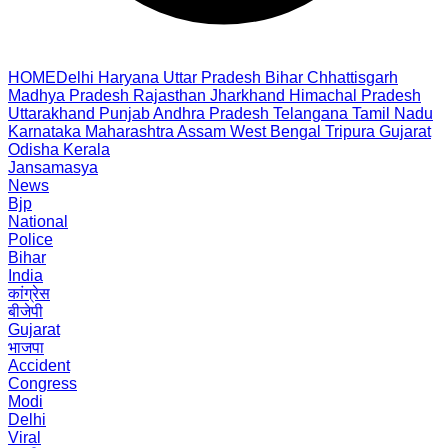
HOME
Delhi
Haryana
Uttar Pradesh
Bihar
Chhattisgarh
Madhya Pradesh
Rajasthan
Jharkhand
Himachal Pradesh
Uttarakhand
Punjab
Andhra Pradesh
Telangana
Tamil Nadu
Karnataka
Maharashtra
Assam
West Bengal
Tripura
Gujarat
Odisha
Kerala
Jansamasya
News
Bjp
National
Police
Bihar
India
कांग्रेस
बीजेपी
Gujarat
भाजपा
Accident
Congress
Modi
Delhi
Viral