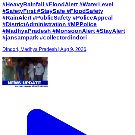
#HeavyRainfall #FloodAlert #WaterLevel
#SafetyFirst #StaySafe #FloodSafety
#RainAlert #PublicSafety #PoliceAppeal
#DistrictAdministration #MPPolice
#MadhyaPradesh #MonsoonAlert #StayAlert
#jansampark #collectordindori
Dindori, Madhya Pradesh | Aug 9, 2026