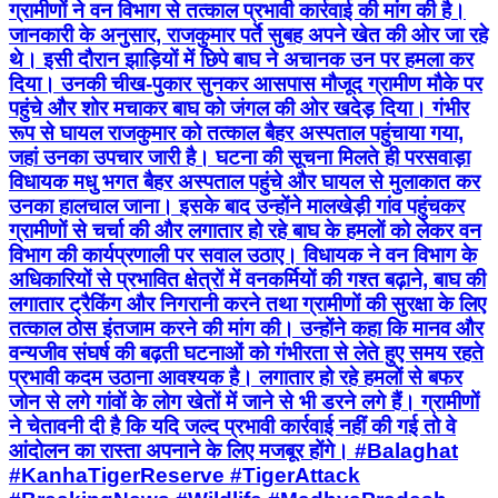
ग्रामीणों ने वन विभाग से तत्काल प्रभावी कार्रवाई की मांग की है।
जानकारी के अनुसार, राजकुमार पर्ते सुबह अपने खेत की ओर जा रहे
थे। इसी दौरान झाड़ियों में छिपे बाघ ने अचानक उन पर हमला कर
दिया। उनकी चीख-पुकार सुनकर आसपास मौजूद ग्रामीण मौके पर
पहुंचे और शोर मचाकर बाघ को जंगल की ओर खदेड़ दिया। गंभीर
रूप से घायल राजकुमार को तत्काल बैहर अस्पताल पहुंचाया गया,
जहां उनका उपचार जारी है। घटना की सूचना मिलते ही परसवाड़ा
विधायक मधु भगत बैहर अस्पताल पहुंचे और घायल से मुलाकात कर
उनका हालचाल जाना। इसके बाद उन्होंने मालखेड़ी गांव पहुंचकर
ग्रामीणों से चर्चा की और लगातार हो रहे बाघ के हमलों को लेकर वन
विभाग की कार्यप्रणाली पर सवाल उठाए। विधायक ने वन विभाग के
अधिकारियों से प्रभावित क्षेत्रों में वनकर्मियों की गश्त बढ़ाने, बाघ की
लगातार ट्रैकिंग और निगरानी करने तथा ग्रामीणों की सुरक्षा के लिए
तत्काल ठोस इंतजाम करने की मांग की। उन्होंने कहा कि मानव और
वन्यजीव संघर्ष की बढ़ती घटनाओं को गंभीरता से लेते हुए समय रहते
प्रभावी कदम उठाना आवश्यक है। लगातार हो रहे हमलों से बफर
जोन से लगे गांवों के लोग खेतों में जाने से भी डरने लगे हैं। ग्रामीणों
ने चेतावनी दी है कि यदि जल्द प्रभावी कार्रवाई नहीं की गई तो वे
आंदोलन का रास्ता अपनाने के लिए मजबूर होंगे। #Balaghat
#KanhaTigerReserve #TigerAttack