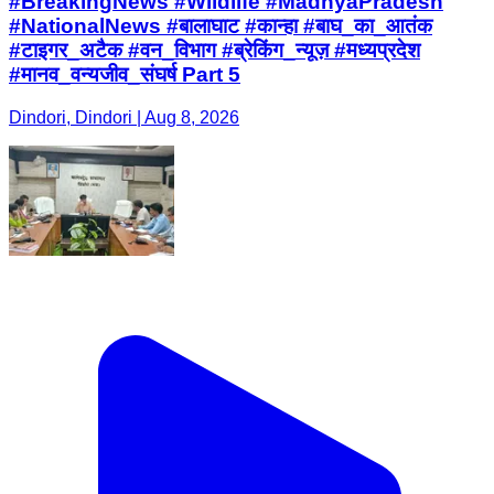
#BreakingNews #Wildlife #MadhyaPradesh
#NationalNews #बालाघाट #कान्हा #बाघ_का_आतंक
#टाइगर_अटैक #वन_विभाग #ब्रेकिंग_न्यूज़ #मध्यप्रदेश
#मानव_वन्यजीव_संघर्ष Part 5
Dindori, Dindori | Aug 8, 2026