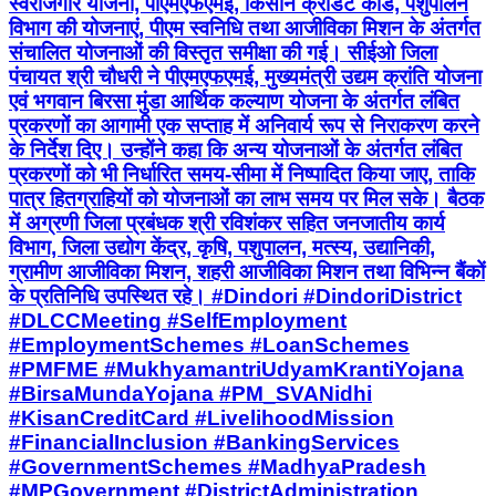
स्वरोजगार योजना, पीएमएफएमई, किसान क्रेडिट कार्ड, पशुपालन
विभाग की योजनाएं, पीएम स्वनिधि तथा आजीविका मिशन के अंतर्गत
संचालित योजनाओं की विस्तृत समीक्षा की गई। सीईओ जिला
पंचायत श्री चौधरी ने पीएमएफएमई, मुख्यमंत्री उद्यम क्रांति योजना
एवं भगवान बिरसा मुंडा आर्थिक कल्याण योजना के अंतर्गत लंबित
प्रकरणों का आगामी एक सप्ताह में अनिवार्य रूप से निराकरण करने
के निर्देश दिए। उन्होंने कहा कि अन्य योजनाओं के अंतर्गत लंबित
प्रकरणों को भी निर्धारित समय-सीमा में निष्पादित किया जाए, ताकि
पात्र हितग्राहियों को योजनाओं का लाभ समय पर मिल सके। बैठक
में अग्रणी जिला प्रबंधक श्री रविशंकर सहित जनजातीय कार्य
विभाग, जिला उद्योग केंद्र, कृषि, पशुपालन, मत्स्य, उद्यानिकी,
ग्रामीण आजीविका मिशन, शहरी आजीविका मिशन तथा विभिन्न बैंकों
के प्रतिनिधि उपस्थित रहे। #Dindori #DindoriDistrict
#DLCCMeeting #SelfEmployment
#EmploymentSchemes #LoanSchemes
#PMFME #MukhyamantriUdyamKrantiYojana
#BirsaMundaYojana #PM_SVANidhi
#KisanCreditCard #LivelihoodMission
#FinancialInclusion #BankingServices
#GovernmentSchemes #MadhyaPradesh
#MPGovernment #DistrictAdministration