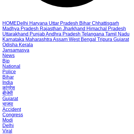
HOME
Delhi
Haryana
Uttar Pradesh
Bihar
Chhattisgarh
Madhya Pradesh
Rajasthan
Jharkhand
Himachal Pradesh
Uttarakhand
Punjab
Andhra Pradesh
Telangana
Tamil Nadu
Karnataka
Maharashtra
Assam
West Bengal
Tripura
Gujarat
Odisha
Kerala
Jansamasya
News
Bjp
National
Police
Bihar
India
कांग्रेस
बीजेपी
Gujarat
भाजपा
Accident
Congress
Modi
Delhi
Viral