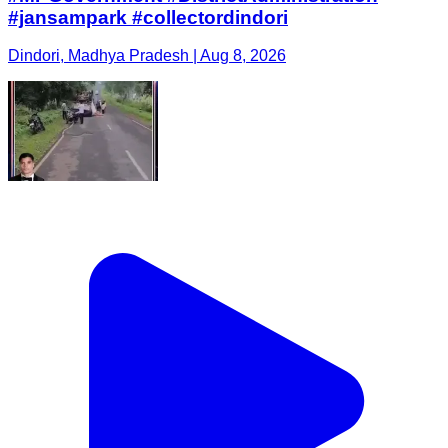
#jansampark #collectordindori
Dindori, Madhya Pradesh | Aug 8, 2026