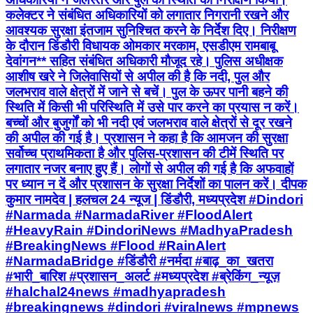
कलेक्टर ने संबंधित अधिकारियों को लगातार निगरानी रखने और
आवश्यक सुरक्षा इंतजाम सुनिश्चित करने के निर्देश दिए। निरीक्षण
के दौरान डिंडौरी विधायक ओमकार मरकाम, एसडीएम रामबाबू
देवांगन** सहित संबंधित अधिकारी मौजूद रहे। पुलिस अधीक्षक
आशीष खरे ने जिलेवासियों से अपील की है कि नदी, पुल और
जलभराव वाले क्षेत्रों में जाने से बचें। पुल के ऊपर पानी बहने की
स्थिति में किसी भी परिस्थिति में उसे पार करने का प्रयास न करें।
बच्चों और बुजुर्गों को भी नदी एवं जलभराव वाले क्षेत्रों से दूर रखने
की अपील की गई है। प्रशासन ने कहा है कि आमजन की सुरक्षा
सर्वोच्च प्राथमिकता है और पुलिस-प्रशासन की टीमें स्थिति पर
लगातार नजर बनाए हुए हैं। लोगों से अपील की गई है कि अफवाहों
पर ध्यान न दें और प्रशासन के सुरक्षा निर्देशों का पालन करें। दीपक
कुमार नामदेव | हलचल 24 न्यूज | डिंडौरी, मध्यप्रदेश #Dindori
#Narmada #NarmadaRiver #FloodAlert
#HeavyRain #DindoriNews #MadhyaPradesh
#BreakingNews #Flood #RainAlert
#NarmadaBridge #डिंडौरी #नर्मदा #बाढ़_का_खतरा
#भारी_बारिश #प्रशासन_अलर्ट #मध्यप्रदेश #ब्रेकिंग_न्यूज़
#halchal24news #madhyapradesh
#breakingnews #dindori #viralnews #mpnews