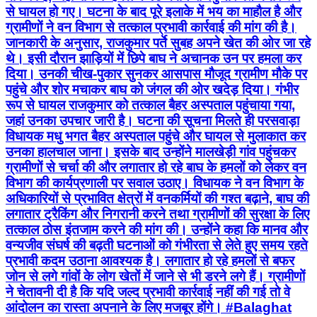
से घायल हो गए। घटना के बाद पूरे इलाके में भय का माहौल है और
ग्रामीणों ने वन विभाग से तत्काल प्रभावी कार्रवाई की मांग की है।
जानकारी के अनुसार, राजकुमार पर्ते सुबह अपने खेत की ओर जा रहे
थे। इसी दौरान झाड़ियों में छिपे बाघ ने अचानक उन पर हमला कर
दिया। उनकी चीख-पुकार सुनकर आसपास मौजूद ग्रामीण मौके पर
पहुंचे और शोर मचाकर बाघ को जंगल की ओर खदेड़ दिया। गंभीर
रूप से घायल राजकुमार को तत्काल बैहर अस्पताल पहुंचाया गया,
जहां उनका उपचार जारी है। घटना की सूचना मिलते ही परसवाड़ा
विधायक मधु भगत बैहर अस्पताल पहुंचे और घायल से मुलाकात कर
उनका हालचाल जाना। इसके बाद उन्होंने मालखेड़ी गांव पहुंचकर
ग्रामीणों से चर्चा की और लगातार हो रहे बाघ के हमलों को लेकर वन
विभाग की कार्यप्रणाली पर सवाल उठाए। विधायक ने वन विभाग के
अधिकारियों से प्रभावित क्षेत्रों में वनकर्मियों की गश्त बढ़ाने, बाघ की
लगातार ट्रैकिंग और निगरानी करने तथा ग्रामीणों की सुरक्षा के लिए
तत्काल ठोस इंतजाम करने की मांग की। उन्होंने कहा कि मानव और
वन्यजीव संघर्ष की बढ़ती घटनाओं को गंभीरता से लेते हुए समय रहते
प्रभावी कदम उठाना आवश्यक है। लगातार हो रहे हमलों से बफर
जोन से लगे गांवों के लोग खेतों में जाने से भी डरने लगे हैं। ग्रामीणों
ने चेतावनी दी है कि यदि जल्द प्रभावी कार्रवाई नहीं की गई तो वे
आंदोलन का रास्ता अपनाने के लिए मजबूर होंगे। #Balaghat