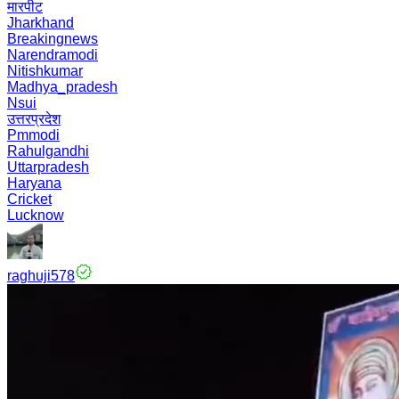
मारपीट
Jharkhand
Breakingnews
Narendramodi
Nitishkumar
Madhya_pradesh
Nsui
उत्तरप्रदेश
Pmmodi
Rahulgandhi
Uttarpradesh
Haryana
Cricket
Lucknow
raghuji578