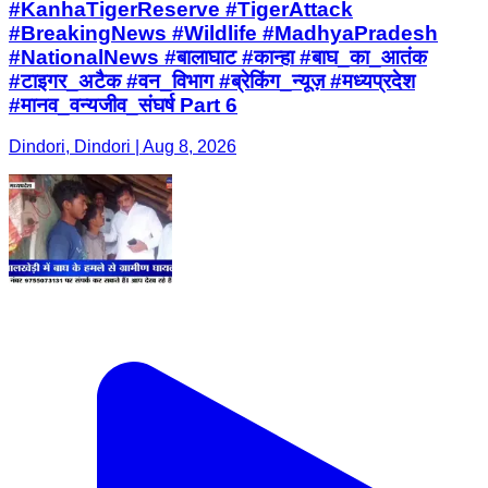
#KanhaTigerReserve #TigerAttack
#BreakingNews #Wildlife #MadhyaPradesh
#NationalNews #बालाघाट #कान्हा #बाघ_का_आतंक
#टाइगर_अटैक #वन_विभाग #ब्रेकिंग_न्यूज़ #मध्यप्रदेश
#मानव_वन्यजीव_संघर्ष Part 6
Dindori, Dindori | Aug 8, 2026