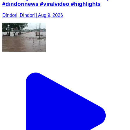
#dindorinews #viralvideo #highlights
Dindori, Dindori | Aug 9, 2026