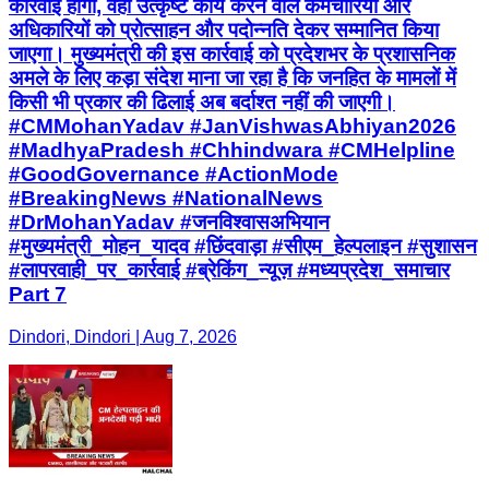
कार्रवाई होगी, वहीं उत्कृष्ट कार्य करने वाले कर्मचारियों और
अधिकारियों को प्रोत्साहन और पदोन्नति देकर सम्मानित किया
जाएगा। मुख्यमंत्री की इस कार्रवाई को प्रदेशभर के प्रशासनिक
अमले के लिए कड़ा संदेश माना जा रहा है कि जनहित के मामलों में
किसी भी प्रकार की ढिलाई अब बर्दाश्त नहीं की जाएगी।
#CMMohanYadav #JanVishwasAbhiyan2026
#MadhyaPradesh #Chhindwara #CMHelpline
#GoodGovernance #ActionMode
#BreakingNews #NationalNews
#DrMohanYadav #जनविश्वासअभियान
#मुख्यमंत्री_मोहन_यादव #छिंदवाड़ा #सीएम_हेल्पलाइन #सुशासन
#लापरवाही_पर_कार्रवाई #ब्रेकिंग_न्यूज़ #मध्यप्रदेश_समाचार
Part 7
Dindori, Dindori | Aug 7, 2026