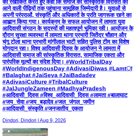
को रेखांकित करते हुए कहा कि समाज की सांस्कृतिक विरासत को
आने वाली पीढ़ियों तक पहुंचाना सामूहिक जिम्मेदारी है। युवाओं से
अपनी परंपराओं, संस्कृति और अधिकारों के प्रति जागरूक रहने का
आह्वान किया गया। कार्यक्रम के सफल आयोजन में लामता युवा
आदिवासी संगठन के सदस्यों की महत्वपूर्ण भूमिका रही। आयोजन के
दौरान सुरक्षा व्यवस्था में लामता थाना प्रभारी जितेंद्र चौहान और
चंगू टोला थाना प्रभारी मांगीलाल भाटी सहित पुलिस टीम का विशेष
योगदान रहा। विश्व आदिवासी दिवस के आयोजन ने लामता में
आदिवासी समाज की सांस्कृतिक विरासत, सामाजिक एकता और
पारंपरिक मूल्यों का संदेश दिया। #WorldTribalDay
#WorldIndigenousDay #AdivasiDiwas #Lamtा
#Balaghat #JaiSeva #JaiBadadev
#AdivasiCulture #TribalCulture
#JalJungleZameen #MadhyaPradesh
#आदिवासी_दिवस #विश्व_आदिवासी_दिवस #लामता #बालाघाट
#जय_सेवा #जय_बड़ादेव #जल_जंगल_जमीन
#आदिवासी_संस्कृति #जनजातीय_एकता
Dindori, Dindori | Aug 9, 2026