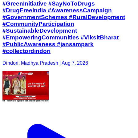
#GreenInitiative #SayNoToDrugs
#DrugFreeIndia #AwarenessCampaign
#GovernmentSchemes #RuralDevelopment
#CommunityParticipation
#SustainableDevelopment
#EmpoweringCommunities #ViksitBharat
#PublicAwareness #jansampark
#collectordindori
Dindori, Madhya Pradesh | Aug 7, 2026