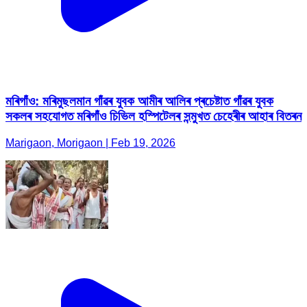
মৰিগাঁও: মৰিমুছলমান গাঁৱৰ যুবক আমীৰ আলিৰ প্ৰচেষ্টাত গাঁৱৰ যুবক
সকলৰ সহযোগত মৰিগাঁও চিভিল হস্পিটেলৰ সন্মুখত চেহেৰীৰ আহাৰ বিতৰন
Marigaon, Morigaon | Feb 19, 2026