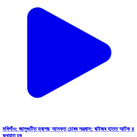
মৰিগাঁও: জালুগুটিত ড্ৰাগছ আসক্ত চোৰৰ সন্ত্ৰাস: ৰাইজৰ হাতত আটক ৪
কুখ্যাত চুৰ