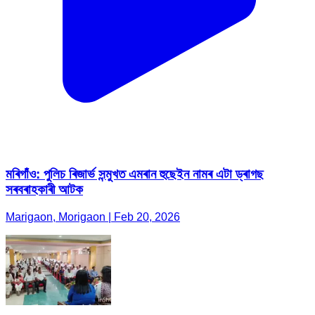
মৰিগাঁও: পুলিচ ৰিজাৰ্ভ সন্মুখত এমৰান হুছেইন নামৰ এটা ড্ৰাগছ
সৰবৰাহকাৰী আটক
Marigaon, Morigaon | Feb 20, 2026