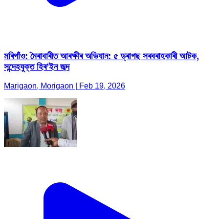
মৰিগাঁও: মৈৰাবাৰীত আৰক্ষীৰ অভিযান: ৫ ড্ৰাগছ সৰবৰাহকাৰী আটক,
সন্দেহযুক্ত হিৰ’ইন জব্দ
Marigaon, Morigaon | Feb 19, 2026