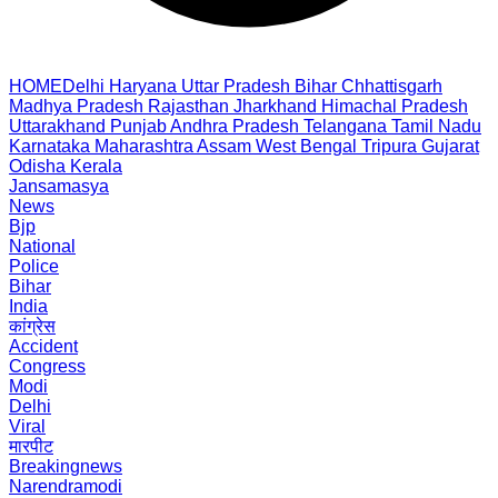
HOME
Delhi
Haryana
Uttar Pradesh
Bihar
Chhattisgarh
Madhya Pradesh
Rajasthan
Jharkhand
Himachal Pradesh
Uttarakhand
Punjab
Andhra Pradesh
Telangana
Tamil Nadu
Karnataka
Maharashtra
Assam
West Bengal
Tripura
Gujarat
Odisha
Kerala
Jansamasya
News
Bjp
National
Police
Bihar
India
कांग्रेस
Accident
Congress
Modi
Delhi
Viral
मारपीट
Breakingnews
Narendramodi