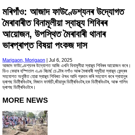
মৰিগাঁও: আজাদ ফাউণ্ডেশ্যনৰ উদ্যোগত
মৈৰাবাৰীত বিনামূলীয়া স্বাস্থ্য শিবিৰৰ
আয়োজন, উপস্থিত মৈৰাবাৰী থানাৰ
ভাৰপ্ৰাপ্ত বিষয়া পংকজ দাস
Marigaon, Morigaon
|
Jul 6, 2025
আজাদ ফাউণ্ডেশ্যনৰ উদ্যোগত আজি এখনি বিনামূলীয়া স্বাস্থ্য শিবিৰৰ আয়োজন কৰে।
ডিও কেয়াৰ হস্পিতাল এণ্ড ৰিচাৰ্ছ চেণ্টাৰ নগাঁও আৰু মৈৰাবাৰী সমূহীয়া স্বাস্থ্য কেন্দ্ৰৰ
সহযোগত অনুষ্ঠিত হোৱা স্বাস্থ্য শিবিৰত ঔষধ আদি প্রদান কৰি সহযোগ কৰে শ্বাহানুৰ
ড্ৰাগছ ডিষ্ট্ৰিবিওটৰ, মিজান ফাৰ্মাচী,জীয়াবুৰ ডিষ্ট্ৰিবিওটৰ,হক ডিষ্ট্ৰিবিওটৰ, আৰু গালিব
ড্ৰাগছ ডিষ্ট্ৰিবিওটৰে।
MORE NEWS