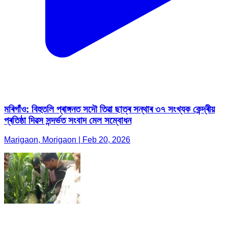
মৰিগাঁও: বিহুতলি প্ৰাঙ্গনত সদৌ তিৱা ছাত্ৰ সন্থাৰ ৩৭ সংখ্যক কেন্দ্ৰীয়
প্ৰতিষ্ঠা দিৱস সন্দৰ্ভত সংবাদ মেল সম্বোধন
Marigaon, Morigaon | Feb 20, 2026