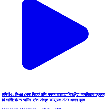
মৰিগাঁও: মিঞা খেদা বিতৰ্ক চলি থকাৰ মাজতে খিলঞ্জীয়া অসমীয়াক হুংকাৰ
দি জাগীৰোডত আটক হ'ল তাজুল আহমেদ নামৰ এজন যুৱক