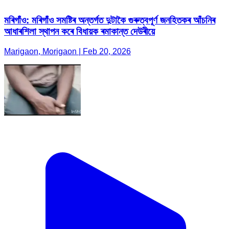
মৰিগাঁও: মৰিগাঁও সমষ্টিৰ অন্তৰ্গত দুটাকৈ গুৰুত্বপূৰ্ণ জনহিতকৰ আঁচনিৰ
আধাৰশিলা স্থাপন কৰে বিধায়ক ৰমাকান্ত দেউৰীয়ে
Marigaon, Morigaon | Feb 20, 2026