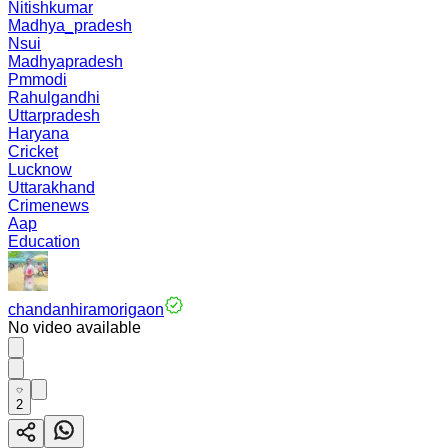
Nitishkumar
Madhya_pradesh
Nsui
Madhyapradesh
Pmmodi
Rahulgandhi
Uttarpradesh
Haryana
Cricket
Lucknow
Uttarakhand
Crimenews
Aap
Education
chandanhiramorigaon
No video available
2