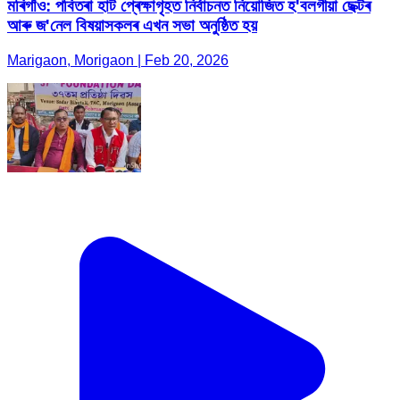
মৰিগাঁও: পবিতৰা হাট প্ৰেক্ষাগৃহত নিৰ্বাচনত নিয়োজিত হ'বলগীয়া ছেক্টৰ
আৰু জ'নেল বিষয়াসকলৰ এখন সভা অনুষ্ঠিত হয়
Marigaon, Morigaon | Feb 20, 2026