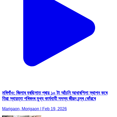
মৰিগাঁও: জিলাৰ বৰছিলাত প্ৰায় ১০ টা আঁচনি আধাৰশিলা স্থাপন কৰে
তিৱা স্বায়ত্ত পৰিষদৰ মুখ্য কাৰ্যবাহী সদস্য জীৱন চন্দ্ৰ কোঁৱৰে
Marigaon, Morigaon | Feb 19, 2026