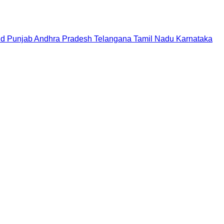
nd
Punjab
Andhra Pradesh
Telangana
Tamil Nadu
Karnataka