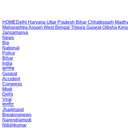
HOME
Delhi
Haryana
Uttar Pradesh
Bihar
Chhattisgarh
Madhy
Maharashtra
Assam
West Bengal
Tripura
Gujarat
Odisha
Kera
Jansamasya
News
Bjp
National
Police
Bihar
India
कांग्रेस
Gujarat
Accident
Congress
Modi
Delhi
Viral
मारपीट
Jharkhand
Breakingnews
Narendramodi
Nitishkumar