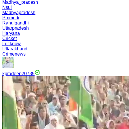
Madhya_pradesh
Nsui
Madhyapradesh
Pmmodi
Rahulgandhi
Uttarpradesh
Haryana
Cricket
Lucknow
Uttarakhand
Crimenews
kpradeep20789