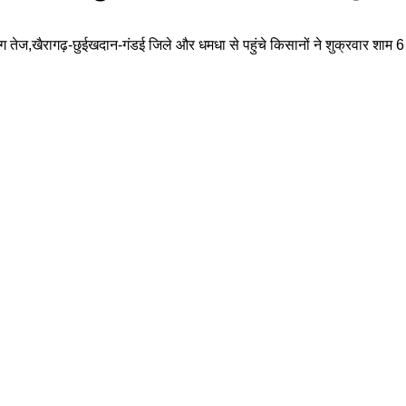
की मांग तेज,खैरागढ़-छुईखदान-गंडई जिले और धमधा से पहुंचे किसानों ने शुक्रवा
।