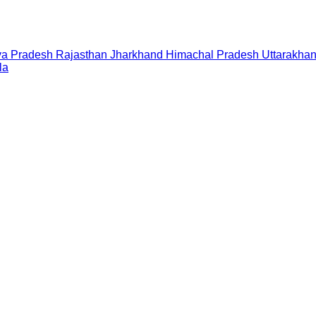
a Pradesh
Rajasthan
Jharkhand
Himachal Pradesh
Uttarakha
la