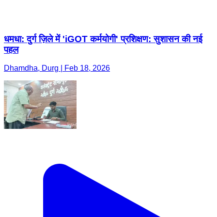
धमधा: दुर्ग ज़िले में 'iGOT कर्मयोगी' प्रशिक्षण: सुशासन की नई
पहल
Dhamdha, Durg | Feb 18, 2026