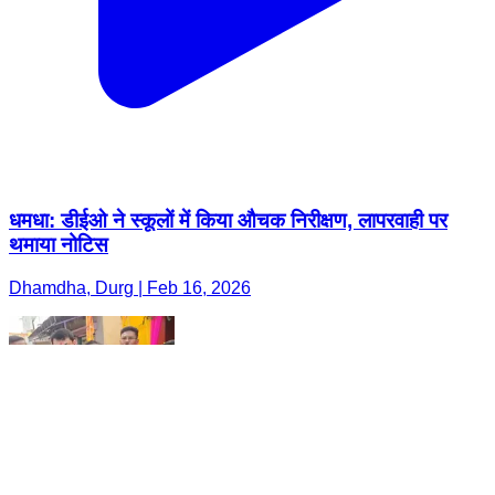
धमधा: डीईओ ने स्कूलों में किया औचक निरीक्षण, लापरवाही पर
थमाया नोटिस
Dhamdha, Durg | Feb 16, 2026