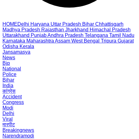
HOME
Delhi
Haryana
Uttar Pradesh
Bihar
Chhattisgarh
Madhya Pradesh
Rajasthan
Jharkhand
Himachal Pradesh
Uttarakhand
Punjab
Andhra Pradesh
Telangana
Tamil Nadu
Karnataka
Maharashtra
Assam
West Bengal
Tripura
Gujarat
Odisha
Kerala
Jansamasya
News
Bjp
National
Police
Bihar
India
कांग्रेस
Accident
Congress
Modi
Delhi
Viral
मारपीट
Breakingnews
Narendramodi