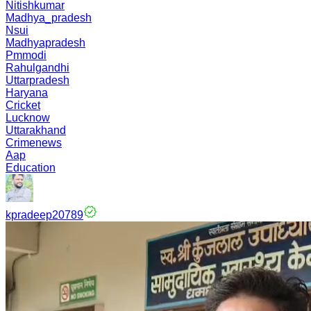
Nitishkumar
Madhya_pradesh
Nsui
Madhyapradesh
Pmmodi
Rahulgandhi
Uttarpradesh
Haryana
Cricket
Lucknow
Uttarakhand
Crimenews
Aap
Education
kpradeep20789