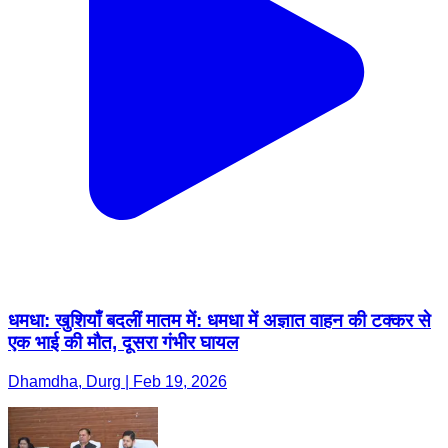
धमधा: खुशियाँ बदलीं मातम में: धमधा में अज्ञात वाहन की टक्कर से
एक भाई की मौत, दूसरा गंभीर घायल
Dhamdha, Durg | Feb 19, 2026