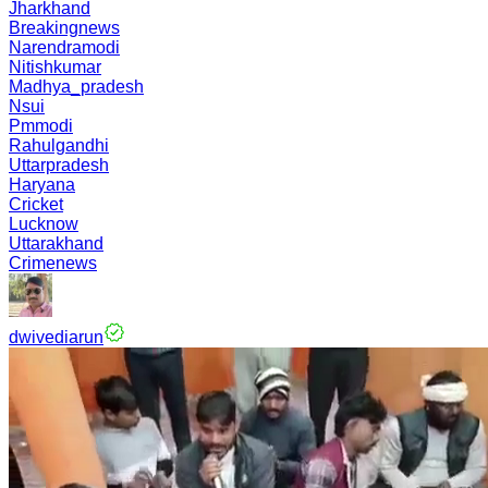
Jharkhand
Breakingnews
Narendramodi
Nitishkumar
Madhya_pradesh
Nsui
Pmmodi
Rahulgandhi
Uttarpradesh
Haryana
Cricket
Lucknow
Uttarakhand
Crimenews
dwivediarun