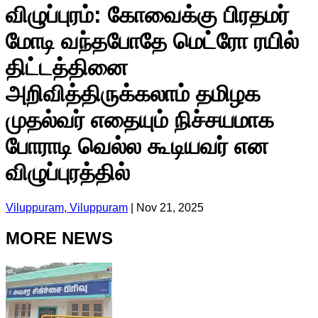
விழுப்புரம்: கோவைக்கு பிரதமர்
மோடி வந்தபோதே மெட்ரோ ரயில்
திட்டத்தினை
அறிவித்திருக்கலாம் தமிழக
முதல்வர் எதையும் நிச்சயமாக
போராடி வெல்ல கூடியவர் என
விழுப்புரத்தில்
Viluppuram, Viluppuram
|
Nov 21, 2025
MORE NEWS