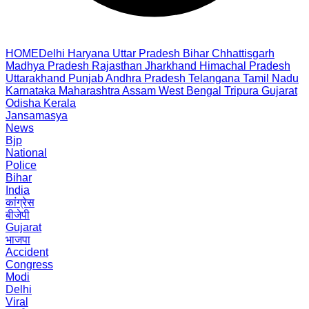
HOME
Delhi
Haryana
Uttar Pradesh
Bihar
Chhattisgarh
Madhya Pradesh
Rajasthan
Jharkhand
Himachal Pradesh
Uttarakhand
Punjab
Andhra Pradesh
Telangana
Tamil Nadu
Karnataka
Maharashtra
Assam
West Bengal
Tripura
Gujarat
Odisha
Kerala
Jansamasya
News
Bjp
National
Police
Bihar
India
कांग्रेस
बीजेपी
Gujarat
भाजपा
Accident
Congress
Modi
Delhi
Viral