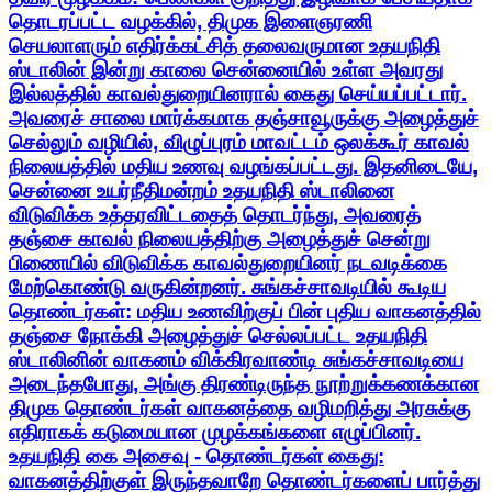
தொடரப்பட்ட வழக்கில், திமுக இளைஞரணி
செயலாளரும் எதிர்க்கட்சித் தலைவருமான உதயநிதி
ஸ்டாலின் இன்று காலை சென்னையில் உள்ள அவரது
இல்லத்தில் காவல்துறையினரால் கைது செய்யப்பட்டார்.
அவரைச் சாலை மார்க்கமாக தஞ்சாவூருக்கு அழைத்துச்
செல்லும் வழியில், விழுப்புரம் மாவட்டம் ஒலக்கூர் காவல்
நிலையத்தில் மதிய உணவு வழங்கப்பட்டது. இதனிடையே,
சென்னை உயர்நீதிமன்றம் உதயநிதி ஸ்டாலினை
விடுவிக்க உத்தரவிட்டதைத் தொடர்ந்து, அவரைத்
தஞ்சை காவல் நிலையத்திற்கு அழைத்துச் சென்று
பிணையில் விடுவிக்க காவல்துறையினர் நடவடிக்கை
மேற்கொண்டு வருகின்றனர். சுங்கச்சாவடியில் கூடிய
தொண்டர்கள்: மதிய உணவிற்குப் பின் புதிய வாகனத்தில்
தஞ்சை நோக்கி அழைத்துச் செல்லப்பட்ட உதயநிதி
ஸ்டாலினின் வாகனம் விக்கிரவாண்டி சுங்கச்சாவடியை
அடைந்தபோது, அங்கு திரண்டிருந்த நூற்றுக்கணக்கான
திமுக தொண்டர்கள் வாகனத்தை வழிமறித்து அரசுக்கு
எதிராகக் கடுமையான முழக்கங்களை எழுப்பினர்.
உதயநிதி கை அசைவு - தொண்டர்கள் கைது:
வாகனத்திற்குள் இருந்தவாறே தொண்டர்களைப் பார்த்து