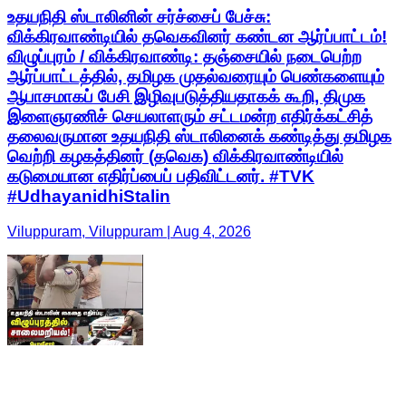
உதயநிதி ஸ்டாலினின் சர்ச்சைப் பேச்சு:
விக்கிரவாண்டியில் தவெகவினர் கண்டன ஆர்ப்பாட்டம்!
விழுப்புரம் / விக்கிரவாண்டி: தஞ்சையில் நடைபெற்ற
ஆர்ப்பாட்டத்தில், தமிழக முதல்வரையும் பெண்களையும்
ஆபாசமாகப் பேசி இழிவுபடுத்தியதாகக் கூறி, திமுக
இளைஞரணிச் செயலாளரும் சட்டமன்ற எதிர்க்கட்சித்
தலைவருமான உதயநிதி ஸ்டாலினைக் கண்டித்து தமிழக
வெற்றி கழகத்தினர் (தவெக) விக்கிரவாண்டியில்
கடுமையான எதிர்ப்பைப் பதிவிட்டனர். #TVK
#UdhayanidhiStalin
Viluppuram, Viluppuram | Aug 4, 2026