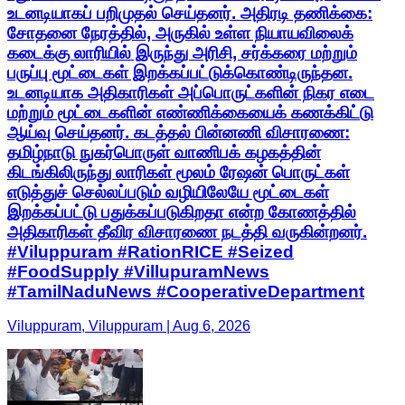
உடனடியாகப் பறிமுதல் செய்தனர். அதிரடி தணிக்கை:
சோதனை நேரத்தில், அருகில் உள்ள நியாயவிலைக்
கடைக்கு லாரியில் இருந்து அரிசி, சர்க்கரை மற்றும்
பருப்பு மூட்டைகள் இறக்கப்பட்டுக்கொண்டிருந்தன.
உடனடியாக அதிகாரிகள் அப்பொருட்களின் நிகர எடை
மற்றும் மூட்டைகளின் எண்ணிக்கையைக் கணக்கிட்டு
ஆய்வு செய்தனர். கடத்தல் பின்னணி விசாரணை:
தமிழ்நாடு நுகர்பொருள் வாணிபக் கழகத்தின்
கிடங்கிலிருந்து லாரிகள் மூலம் ரேஷன் பொருட்கள்
எடுத்துச் செல்லப்படும் வழியிலேயே மூட்டைகள்
இறக்கப்பட்டு பதுக்கப்படுகிறதா என்ற கோணத்தில்
அதிகாரிகள் தீவிர விசாரணை நடத்தி வருகின்றனர்.
#Viluppuram #RationRICE #Seized
#FoodSupply #VillupuramNews
#TamilNaduNews #CooperativeDepartment
Viluppuram, Viluppuram | Aug 6, 2026