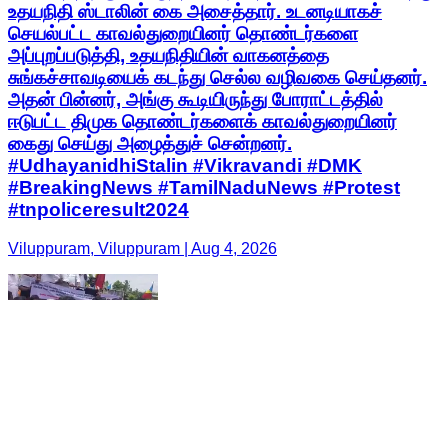
உதயநிதி ஸ்டாலின் கை அசைத்தார். உடனடியாகச்
செயல்பட்ட காவல்துறையினர் தொண்டர்களை
அப்புறப்படுத்தி, உதயநிதியின் வாகனத்தை
சுங்கச்சாவடியைக் கடந்து செல்ல வழிவகை செய்தனர்.
அதன் பின்னர், அங்கு கூடியிருந்து போராட்டத்தில்
ஈடுபட்ட திமுக தொண்டர்களைக் காவல்துறையினர்
கைது செய்து அழைத்துச் சென்றனர்.
#UdhayanidhiStalin #Vikravandi #DMK
#BreakingNews #TamilNaduNews #Protest
#tnpoliceresult2024
Viluppuram, Viluppuram | Aug 4, 2026