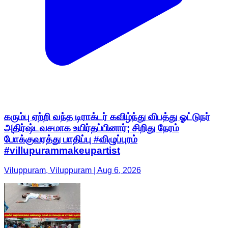
கரும்பு ஏற்றி வந்த டிராக்டர் கவிழ்ந்து விபத்து ஓட்டுநர்
அதிர்ஷ்டவசமாக உயிர்தப்பினார்; சிறிது நேரம்
போக்குவரத்து பாதிப்பு #விழுப்புரம்
#villupurammakeupartist
Viluppuram, Viluppuram | Aug 6, 2026