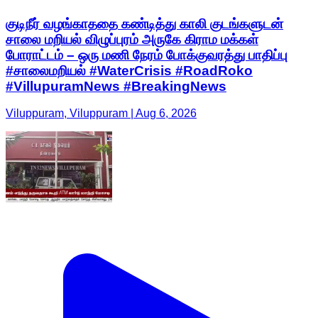
குடிநீர் வழங்காததை கண்டித்து காலி குடங்களுடன்
சாலை மறியல் விழுப்புரம் அருகே கிராம மக்கள்
போராட்டம் – ஒரு மணி நேரம் போக்குவரத்து பாதிப்பு
#சாலைமறியல் #WaterCrisis #RoadRoko
#VillupuramNews #BreakingNews
Viluppuram, Viluppuram | Aug 6, 2026