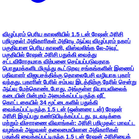
விழுப்புரம் பெரிய காலனியில் 1.5 டன் ரேஷன் அரிசி
பறிமுதல்! அதிகாரிகள் அதிரடி ஆய்வு விழுப்புரம் நகரப்
பகுதியான பெரிய காலனி, விஸ்வலிங்க லே-அவுட்
பகுதியில் ரேஷன் அரிசி பதுக்கி வைத்து
சட்டவிரோதமாக விற்பனை செய்யப்படுவதாக
பொதுமக்களிடமிருந்து கூட்டுறவு சங்கங்களின் இணைப்
பதிவாளர் விஜயசக்திக்கு தொலைபேசி வழியாக புகார்
வந்தது. புகாரின் பேரில் சம்பவ இடத்திற்கு நேரில் சென்று
ஆய்வு மேற்கொண்டபோது, அங்குள்ள நியாயவிலைக்
கடையின் பின்புறம் அமைக்கப்பட்டிருந்த ஷீட்
கொட்டகையில் 34 மூட்டைகளில் பதுக்கி
வைக்கப்பட்டிருந்த 1.5 டன் (ஒன்னரை டன்) ரேஷன்
அரிசி இருப்பது கண்டுபிடிக்கப்பட்டது. நடவடிக்கை
மற்றும் விசாரணை விவரங்கள்: அரிசி பறிமுதல்: மாவட்ட
வழங்கல் அலுவலர் தலைமையிலான அதிகாரிகள்
பதுக்கி வைக்கப்பட்டிருந்த 1.5 டன் ரேஷன் அரிசியைக்