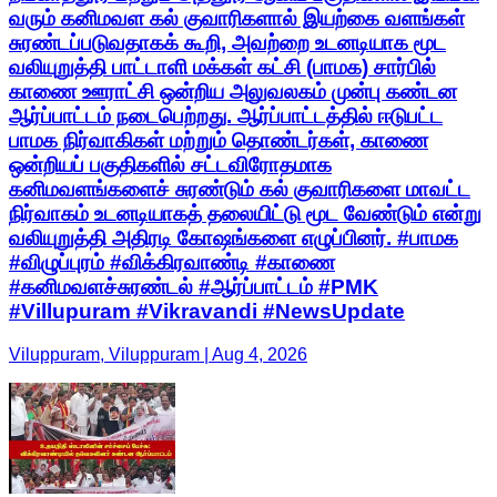
வரும் கனிமவள கல் குவாரிகளால் இயற்கை வளங்கள்
சுரண்டப்படுவதாகக் கூறி, அவற்றை உடனடியாக மூட
வலியுறுத்தி பாட்டாளி மக்கள் கட்சி (பாமக) சார்பில்
காணை ஊராட்சி ஒன்றிய அலுவலகம் முன்பு கண்டன
ஆர்ப்பாட்டம் நடைபெற்றது. ஆர்ப்பாட்டத்தில் ஈடுபட்ட
பாமக நிர்வாகிகள் மற்றும் தொண்டர்கள், காணை
ஒன்றியப் பகுதிகளில் சட்டவிரோதமாக
கனிமவளங்களைச் சுரண்டும் கல் குவாரிகளை மாவட்ட
நிர்வாகம் உடனடியாகத் தலையிட்டு மூட வேண்டும் என்று
வலியுறுத்தி அதிரடி கோஷங்களை எழுப்பினர். #பாமக
#விழுப்புரம் #விக்கிரவாண்டி #காணை
#கனிமவளச்சுரண்டல் #ஆர்ப்பாட்டம் #PMK
#Villupuram #Vikravandi #NewsUpdate
Viluppuram, Viluppuram | Aug 4, 2026