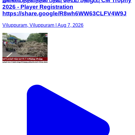
இணையத்தளத்தில் பதிவு செய்ய அழைப்பு CM Trophy
2026 - Player Registration
https://share.google/R8wh6WW63CLFV4W9J
Viluppuram, Viluppuram | Aug 7, 2026