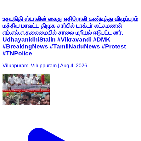
உதயநிதி ஸ்டாலின் கைது எதிரொலி கண்டித்து விழுப்புரம்
மத்திய மாவட்ட திமுக சார்பில் டாக்டர் லட்சுமணன்
எம்.எல்.ஏ.தலைமையில் சாலை மறியல் ஈடுபட்ட னர்.
UdhayanidhiStalin #Vikravandi #DMK
#BreakingNews #TamilNaduNews #Protest
#TNPolice
Viluppuram, Viluppuram | Aug 4, 2026