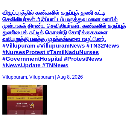
விழுப்புரத்தில் கண்களில் கருப்புத் துணி கட்டி
செவிலியர்கள் ஆர்ப்பாட்டம் மருத்துவமனை வாயில்
முன்பாகக் திரண்ட செவிலியர்கள், கண்களில் கருப்புத்
துணியைக் கட்டிக் கொண்டு கோரிக்கைகளை
வலியுறுத்தி பலத்த முழக்கங்களை எழுப்பினர்.
#Villupuram #VillupuramNews #TN32News
#NursesProtest #TamilNaduNurses
#GovernmentHospital #ProtestNews
#NewsUpdate #TNNews
Viluppuram, Viluppuram | Aug 8, 2026