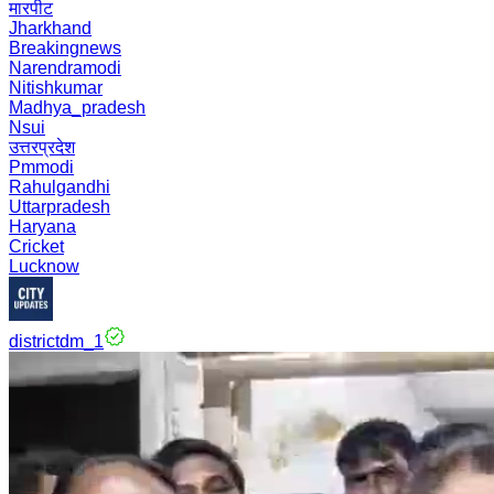
मारपीट
Jharkhand
Breakingnews
Narendramodi
Nitishkumar
Madhya_pradesh
Nsui
उत्तरप्रदेश
Pmmodi
Rahulgandhi
Uttarpradesh
Haryana
Cricket
Lucknow
districtdm_1