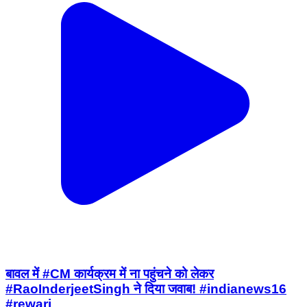
बावल में #CM कार्यक्रम में ना पहुंचने को लेकर
#RaoInderjeetSingh ने दिया जवाब! #indianews16
#rewari
Narnaul, Mahendragarh | Jul 6, 2026