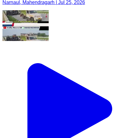
Narnaul, Mahendragarh | Jul 25, 2026