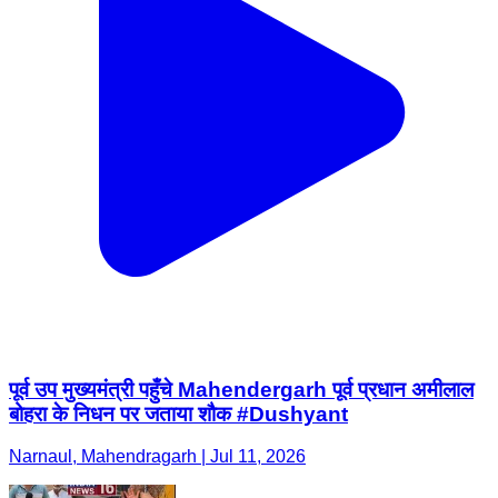
पूर्व उप मुख्यमंत्री पहुँचे Mahendergarh पूर्व प्रधान अमीलाल
बोहरा के निधन पर जताया शौक #Dushyant
Narnaul, Mahendragarh | Jul 11, 2026