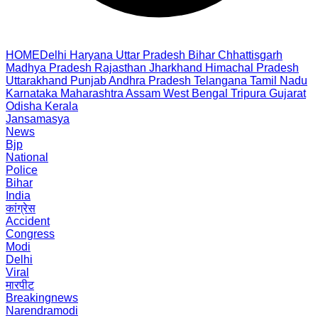
HOME
Delhi
Haryana
Uttar Pradesh
Bihar
Chhattisgarh
Madhya Pradesh
Rajasthan
Jharkhand
Himachal Pradesh
Uttarakhand
Punjab
Andhra Pradesh
Telangana
Tamil Nadu
Karnataka
Maharashtra
Assam
West Bengal
Tripura
Gujarat
Odisha
Kerala
Jansamasya
News
Bjp
National
Police
Bihar
India
कांग्रेस
Accident
Congress
Modi
Delhi
Viral
मारपीट
Breakingnews
Narendramodi