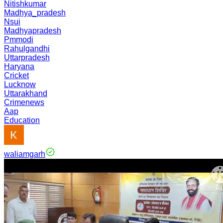
Nitishkumar
Madhya_pradesh
Nsui
Madhyapradesh
Pmmodi
Rahulgandhi
Uttarpradesh
Haryana
Cricket
Lucknow
Uttarakhand
Crimenews
Aap
Education
waliamgarh