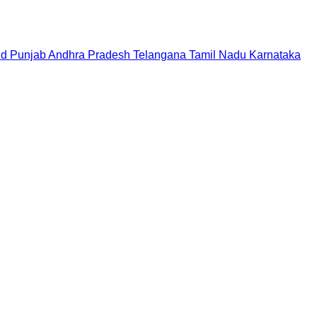
nd
Punjab
Andhra Pradesh
Telangana
Tamil Nadu
Karnataka