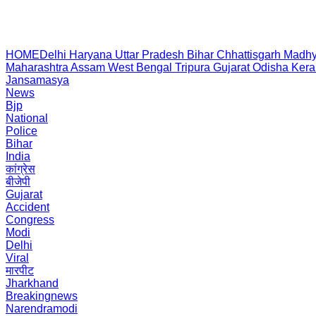
HOME
Delhi
Haryana
Uttar Pradesh
Bihar
Chhattisgarh
Madhy
Maharashtra
Assam
West Bengal
Tripura
Gujarat
Odisha
Kera
Jansamasya
News
Bjp
National
Police
Bihar
India
कांग्रेस
बीजेपी
Gujarat
Accident
Congress
Modi
Delhi
Viral
मारपीट
Jharkhand
Breakingnews
Narendramodi