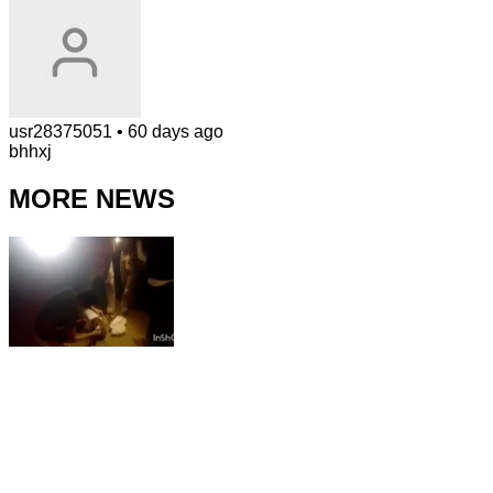
usr28375051
•
60 days ago
bhhxj
MORE NEWS