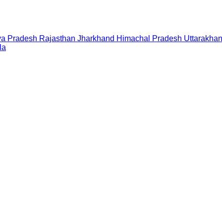
a Pradesh
Rajasthan
Jharkhand
Himachal Pradesh
Uttarakha
la