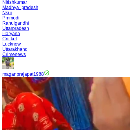
Nitishkumar
Madhya_pradesh
Nsui
Pmmodi
Rahulgandhi
Uttarpradesh
Haryana
Cricket
Lucknow
Uttarakhand
Crimenews
maganprajapat1988