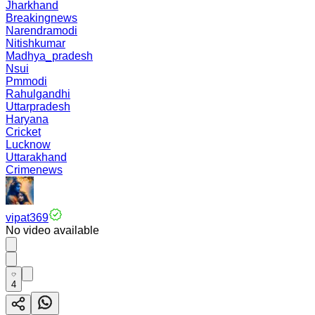
Jharkhand
Breakingnews
Narendramodi
Nitishkumar
Madhya_pradesh
Nsui
Pmmodi
Rahulgandhi
Uttarpradesh
Haryana
Cricket
Lucknow
Uttarakhand
Crimenews
vipat369
No video available
4