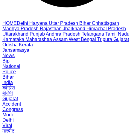
HOME
Delhi
Haryana
Uttar Pradesh
Bihar
Chhattisgarh
Madhya Pradesh
Rajasthan
Jharkhand
Himachal Pradesh
Uttarakhand
Punjab
Andhra Pradesh
Telangana
Tamil Nadu
Karnataka
Maharashtra
Assam
West Bengal
Tripura
Gujarat
Odisha
Kerala
Jansamasya
News
Bjp
National
Police
Bihar
India
कांग्रेस
बीजेपी
Gujarat
Accident
Congress
Modi
Delhi
Viral
मारपीट