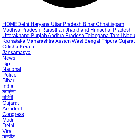
HOME
Delhi
Haryana
Uttar Pradesh
Bihar
Chhattisgarh
Madhya Pradesh
Rajasthan
Jharkhand
Himachal Pradesh
Uttarakhand
Punjab
Andhra Pradesh
Telangana
Tamil Nadu
Karnataka
Maharashtra
Assam
West Bengal
Tripura
Gujarat
Odisha
Kerala
Jansamasya
News
Bjp
National
Police
Bihar
India
कांग्रेस
बीजेपी
Gujarat
Accident
Congress
Modi
Delhi
Viral
मारपीट