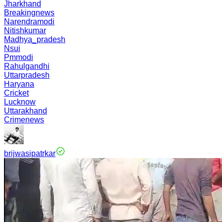
Jharkhand
Breakingnews
Narendramodi
Nitishkumar
Madhya_pradesh
Nsui
Pmmodi
Rahulgandhi
Uttarpradesh
Haryana
Cricket
Lucknow
Uttarakhand
Crimenews
brijwasipatrkar