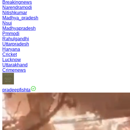
Breakingnews
Narendramodi
Nitishkumar
Madhya_pradesh
Nsui
Madhyapradesh
Pmmodi
Rahulgandhi
Uttarpradesh
Haryana
Cricket
Lucknow
Uttarakhand
Crimenews
pradeepfishta