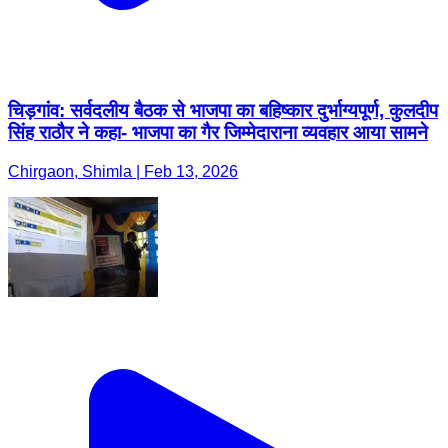
चिड़गांव: सर्वदलीय बैठक से भाजपा का बहिष्कार दुर्भाग्यपूर्ण, कुलदीप
सिंह राठौर ने कहा- भाजपा का गैर जिम्मेदाराना व्यवहार आया सामने
Chirgaon, Shimla | Feb 13, 2026