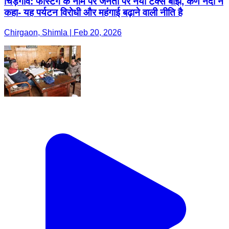
चिड़गांव: फास्टैग के नाम पर जनता पर नया टैक्स बोझ, कर्ण नंदा ने
कहा- यह पर्यटन विरोधी और महंगाई बढ़ाने वाली नीति है
Chirgaon, Shimla | Feb 20, 2026