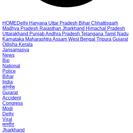
HOME
Delhi
Haryana
Uttar Pradesh
Bihar
Chhattisgarh
Madhya Pradesh
Rajasthan
Jharkhand
Himachal Pradesh
Uttarakhand
Punjab
Andhra Pradesh
Telangana
Tamil Nadu
Karnataka
Maharashtra
Assam
West Bengal
Tripura
Gujarat
Odisha
Kerala
Jansamasya
News
Bjp
National
Police
Bihar
India
कांग्रेस
Gujarat
Accident
Congress
Modi
Delhi
Viral
मारपीट
Jharkhand