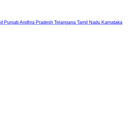
nd
Punjab
Andhra Pradesh
Telangana
Tamil Nadu
Karnataka