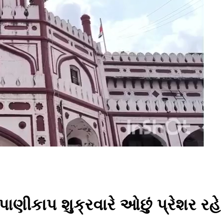
ાણીકાપ શુક્રવારે ઓછું પ્રેશર રહે