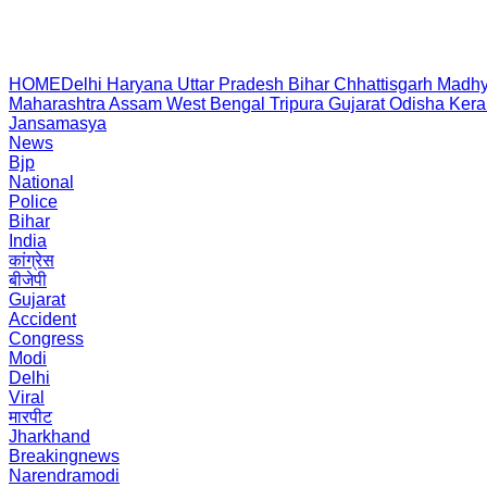
HOME
Delhi
Haryana
Uttar Pradesh
Bihar
Chhattisgarh
Madhy
Maharashtra
Assam
West Bengal
Tripura
Gujarat
Odisha
Kera
Jansamasya
News
Bjp
National
Police
Bihar
India
कांग्रेस
बीजेपी
Gujarat
Accident
Congress
Modi
Delhi
Viral
मारपीट
Jharkhand
Breakingnews
Narendramodi