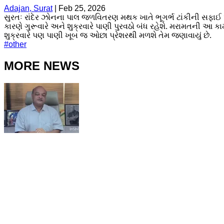
Adajan, Surat
|
Feb 25, 2026
સુરતઃ રાંદેર ઝોનના પાલ જળવિતરણ મથક ખાતે ભૂગર્ભ ટાંકીની સફાઈ 
કારણે ગુરૂવારે અને શુક્રવારે પાણી પુરવઠો બંધ રહેશે. મરામતની આ 
શુક્રવારે પણ પાણી ખૂબ જ ઓછા પ્રેશરથી મળશે તેમ જણાવાયું છે.
#
other
MORE NEWS