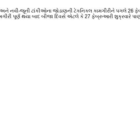
અને નવી-જૂની ટાંકીઓના જોડાણની ટેકનિકલ કામગીરીને પગલે 26 ફેબ્ર
કામગીરી પૂર્ણ થયા બાદ બીજા દિવસે એટલે કે 27 ફેબ્રુઆરી શુક્રવારે 