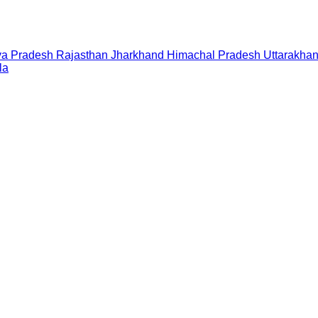
a Pradesh
Rajasthan
Jharkhand
Himachal Pradesh
Uttarakha
la