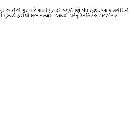
ુઆરીએ ગુરૂવારે પાણી પુરવઠો સંપૂર્ણપણે બંધ રહેશે. આ કામગીરીને
પાણી પુરવઠો ફરીથી શરૂ કરવામાં આવશે, પરંતુ ટેકનિકલ કારણોસર