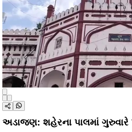
અડાજણ: શહેરના પાલમાં ગુરુવારે પ