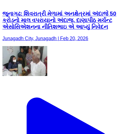
જૂનાગઢ: શિવરાત્રી મેળામાં અનક્ષેત્રમાં અંદાજે 50
કરોડનો માલ વપરાયાનો અંદાજ, દાણાપીઠ મર્ચન્ટ
એસોસિએશનના નીતિશભાઇ એ આપ્યું નિવેદન
Junagadh City, Junagadh | Feb 20, 2026