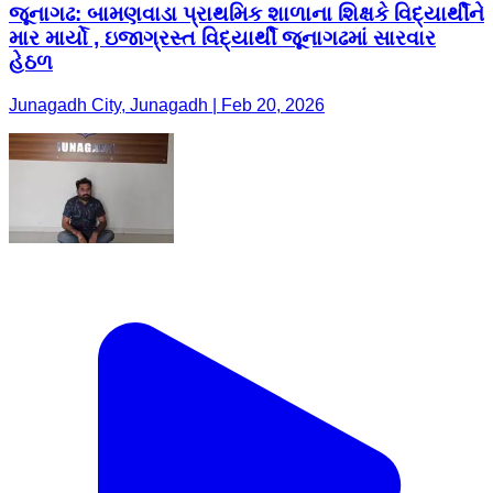
જૂનાગઢ: બામણવાડા પ્રાથમિક શાળાના શિક્ષકે વિદ્યાર્થીને
માર માર્યો , ઇજાગ્રસ્ત વિદ્યાર્થી જૂનાગઢમાં સારવાર
હેઠળ
Junagadh City, Junagadh | Feb 20, 2026