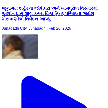
જૂનાગઢ: શહેરના જોષીપરા અને ખામધ્રોળ વિસ્તારમાં
અશાંત ધારો લાગુ કરતા વિશ્વ હિન્દુ પરિષદના જયેશ
ખેસવાણીએ નિવેદન આપ્યું
Junagadh City, Junagadh | Feb 20, 2026