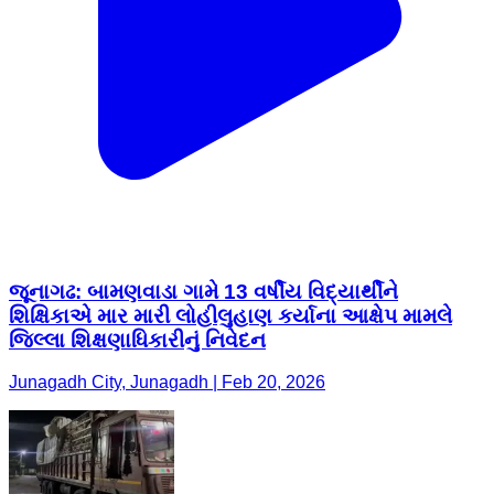
જૂનાગઢ: બામણવાડા ગામે 13 વર્ષીય વિદ્યાર્થીને
શિક્ષિકાએ માર મારી લોહીલુહાણ કર્યાના આક્ષેપ મામલે
જિલ્લા શિક્ષણાધિકારીનું નિવેદન
Junagadh City, Junagadh | Feb 20, 2026