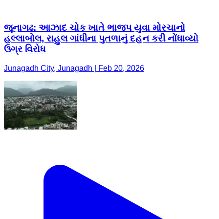
જૂનાગઢ: આઝાદ ચોક ખાતે ભાજપ યુવા મોરચાનો
હલ્લાબોલ, રાહુલ ગાંધીના પુતળાનું દહન કરી નોંધાવ્યો
ઉગ્ર વિરોધ
Junagadh City, Junagadh | Feb 20, 2026