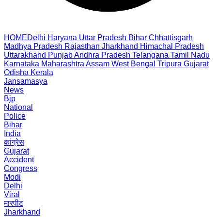
HOME
Delhi
Haryana
Uttar Pradesh
Bihar
Chhattisgarh
Madhya Pradesh
Rajasthan
Jharkhand
Himachal Pradesh
Uttarakhand
Punjab
Andhra Pradesh
Telangana
Tamil Nadu
Karnataka
Maharashtra
Assam
West Bengal
Tripura
Gujarat
Odisha
Kerala
Jansamasya
News
Bjp
National
Police
Bihar
India
कांग्रेस
Gujarat
Accident
Congress
Modi
Delhi
Viral
मारपीट
Jharkhand