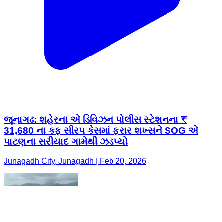
જૂનાગઢ: શહેરના એ ડિવિઝન પોલીસ સ્ટેશનના ₹
31,680 ના કફ સીરપ કેસમાં ફરાર શખ્સને SOG એ
પાટણના સરીયાદ ગામેથી ઝડપ્યો
Junagadh City, Junagadh | Feb 20, 2026