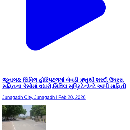
જૂનાગઢ: સિવિલ હોસ્પિટલમાં બેવડી ઋતુથી શરદી ઉધરસ
સહિતના કેસોમાં વધારો,સિવિલ સુપ્રિટેન્ડેન્ટે આપી માહિતી
Junagadh City, Junagadh | Feb 20, 2026