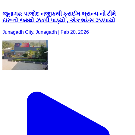
જૂનાગઢ: પાજોદ નજીકથી ક્રાઈમ બ્રાન્ચ ની ટીમે
દારૂનો જથ્થો ઝડપી પાડ્યો , એક શખ્સ ઝડપાયો
Junagadh City, Junagadh | Feb 20, 2026