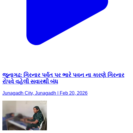
જૂનાગઢ: ગિરનાર પર્વત પર ભારે પવન ના કારણે ગિરનાર
રોપવે વહેલી સવારથી બંધ
Junagadh City, Junagadh | Feb 20, 2026