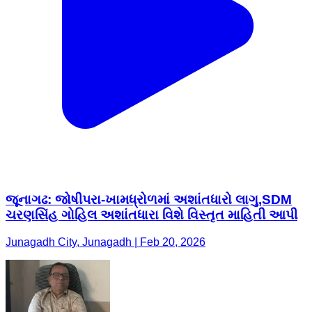
જૂનાગઢ: જોષીપરા-ખામધ્રોળમાં અશાંતધારો લાગુ,SDM
ચરણસિંહ ગોહિલ અશાંતધારા વિશે વિસ્તૃત માહિતી આપી
Junagadh City, Junagadh | Feb 20, 2026