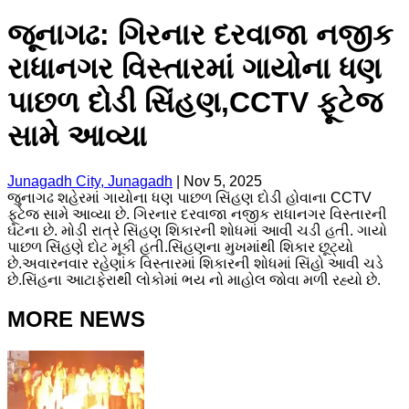
જૂનાગઢ: ગિરનાર દરવાજા નજીક
રાધાનગર વિસ્તારમાં ગાયોના ધણ
પાછળ દોડી સિંહણ,CCTV ફૂટેજ
સામે આવ્યા
Junagadh City, Junagadh
|
Nov 5, 2025
જુનાગઢ શહેરમાં ગાયોના ધણ પાછળ સિંહણ દોડી હોવાના CCTV
ફૂટેજ સામે આવ્યા છે. ગિરનાર દરવાજા નજીક રાધાનગર વિસ્તારની
ઘટના છે. મોડી રાત્રે સિંહણ શિકારની શોધમાં આવી ચડી હતી. ગાયો
પાછળ સિંહણે દોટ મૂકી હતી.સિંહણના મુખમાંથી શિકાર છૂટ્યો
છે.અવારનવાર રહેણાંક વિસ્તારમાં શિકારની શોધમાં સિંહો આવી ચડે
છે.સિંહના આટાફેરાથી લોકોમાં ભય નો માહોલ જોવા મળી રહ્યો છે.
MORE NEWS