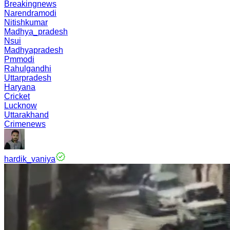
Breakingnews
Narendramodi
Nitishkumar
Madhya_pradesh
Nsui
Madhyapradesh
Pmmodi
Rahulgandhi
Uttarpradesh
Haryana
Cricket
Lucknow
Uttarakhand
Crimenews
hardik_vaniya