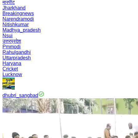
मारपीट
Jharkhand
Breakingnews
Narendramodi
Nitishkumar
Madhya_pradesh
Nsui
उत्तरप्रदेश
Pmmodi
Rahulgandhi
Uttarpradesh
Haryana
Cricket
Lucknow
dhubri_sangbad