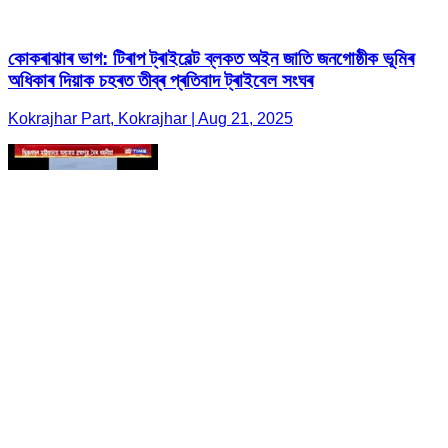
কোকৰাঝাৰ ভাগ: টিৰাপ ট্ৰাইবেল্ট ব্লকত অইন জাতি জনগোষ্ঠীক ভূমিৰ
অধিকাৰ দিয়াক চহৰত তীব্ৰ প্ৰতিবাদ ট্ৰাইবেল সংঘৰ
Kokrajhar Part, Kokrajhar | Aug 21, 2025