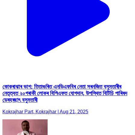
কোকৰাঝাৰ ভাগ: তিতাগুৰিত এনডিএফবিৰ নেতা সৰনজিত বসুমতাৰীৰ
নেতৃত্বত ২০গৰাকী লোকৰ বিপিএফত যোগদান, উপস্থিত বিটিচি পাৰিষদ
ডেৰহৰছাৎ বসুমতাৰী
Kokrajhar Part, Kokrajhar | Aug 21, 2025