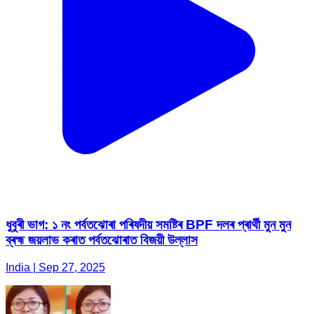
ধুবুৰী ভাগ: ১ নং পৰ্বতঝোৰা পৰিষদীয় সমষ্টিৰ BPF দলৰ প্ৰাৰ্থী মুন মুন
ব্ৰহ্ম জয়লাভ কৰাত পৰ্বতঝোৰাত বিজয়ী উল্লাস
India | Sep 27, 2025