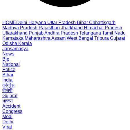
HOME
Delhi
Haryana
Uttar Pradesh
Bihar
Chhattisgarh
Madhya Pradesh
Rajasthan
Jharkhand
Himachal Pradesh
Uttarakhand
Punjab
Andhra Pradesh
Telangana
Tamil Nadu
Karnataka
Maharashtra
Assam
West Bengal
Tripura
Gujarat
Odisha
Kerala
Jansamasya
News
Bjp
National
Police
Bihar
India
कांग्रेस
बीजेपी
Gujarat
भाजपा
Accident
Congress
Modi
Delhi
Viral