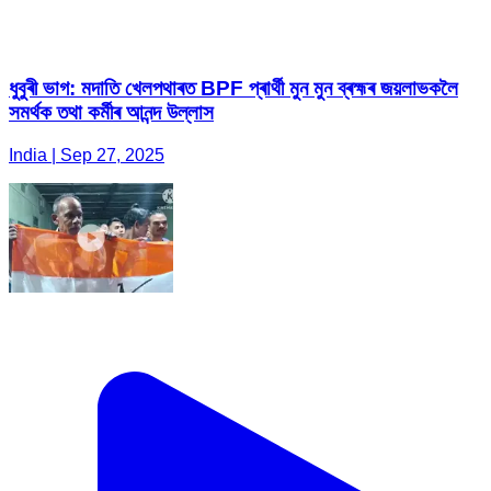
ধুবুৰী ভাগ: মদাতি খেলপথাৰত BPF প্ৰাৰ্থী মুন মুন ব্ৰহ্মৰ জয়লাভকলৈ
সমৰ্থক তথা কৰ্মীৰ আনন্দ উল্লাস
India | Sep 27, 2025