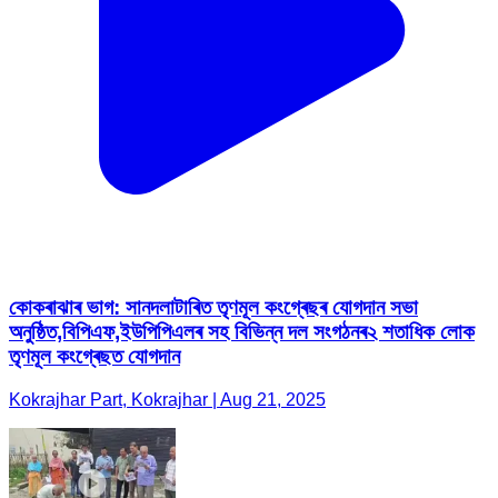
কোকৰাঝাৰ ভাগ: সানদলাটাৰিত তৃণমূল কংগ্ৰেছৰ যোগদান সভা
অনুষ্ঠিত,বিপিএফ,ইউপিপিএলৰ সহ বিভিন্ন দল সংগঠনৰ২ শতাধিক লোক
তৃণমূল কংগ্ৰেছত যোগদান
Kokrajhar Part, Kokrajhar | Aug 21, 2025