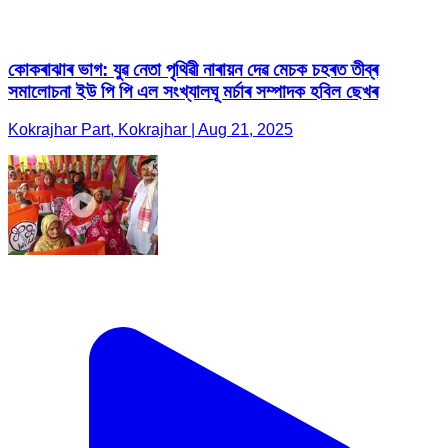
কোকৰাঝাৰ ভাগ: যুৱ নেতা পৃথিৱী নাৰায়ন দেৱ মেচক চহৰত তীব্ৰ
সমালোচনা ইউ পি পি এল সংখ্যালঘূ মৰ্চাৰ সম্পাদক হবিল ছেখৰ
Kokrajhar Part, Kokrajhar | Aug 21, 2025