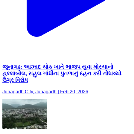
જૂનાગઢ: આઝાદ ચોક ખાતે ભાજપ યુવા મોરચાનો
હલ્લાબોલ, રાહુલ ગાંધીના પુતળાનું દહન કરી નોંધાવ્યો
ઉગ્ર વિરોધ
Junagadh City, Junagadh | Feb 20, 2026