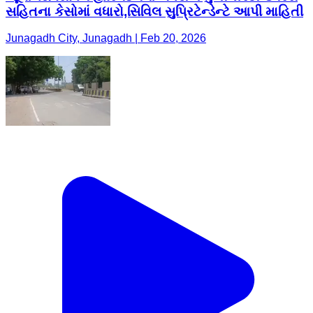
સહિતના કેસોમાં વધારો,સિવિલ સુપ્રિટેન્ડેન્ટે આપી માહિતી
Junagadh City, Junagadh | Feb 20, 2026