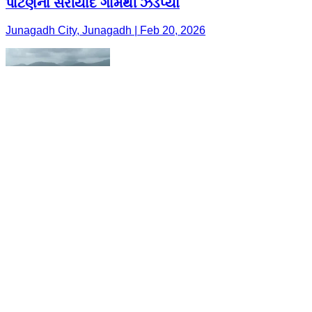
પાટણના સરીયાદ ગામેથી ઝડપ્યો
Junagadh City, Junagadh | Feb 20, 2026