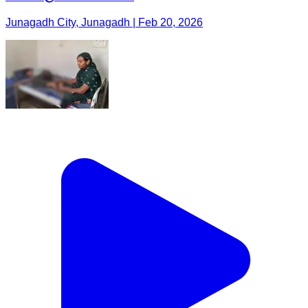
Junagadh City, Junagadh | Feb 20, 2026