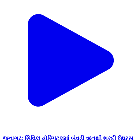
જૂનાગઢ: સિવિલ હોસ્પિટલમાં બેવડી ઋતુથી શરદી ઉધરસ