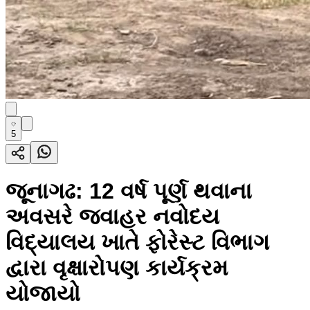
5
જૂનાગઢ: 12 વર્ષ પૂર્ણ થવાના
અવસરે જવાહર નવોદય
વિદ્યાલય ખાતે ફોરેસ્ટ વિભાગ
દ્વારા વૃક્ષારોપણ કાર્યક્રમ
યોજાયો