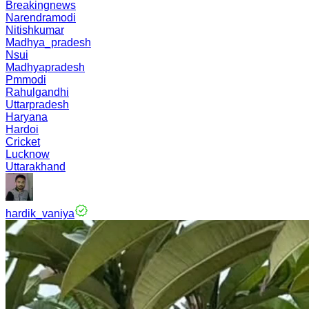
Breakingnews
Narendramodi
Nitishkumar
Madhya_pradesh
Nsui
Madhyapradesh
Pmmodi
Rahulgandhi
Uttarpradesh
Haryana
Hardoi
Cricket
Lucknow
Uttarakhand
hardik_vaniya