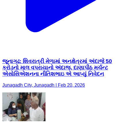
જૂનાગઢ: શિવરાત્રી મેળામાં અનક્ષેત્રમાં અંદાજે 50
કરોડનો માલ વપરાયાનો અંદાજ, દાણાપીઠ મર્ચન્ટ
એસોસિએશનના નીતિશભાઇ એ આપ્યું નિવેદન
Junagadh City, Junagadh | Feb 20, 2026