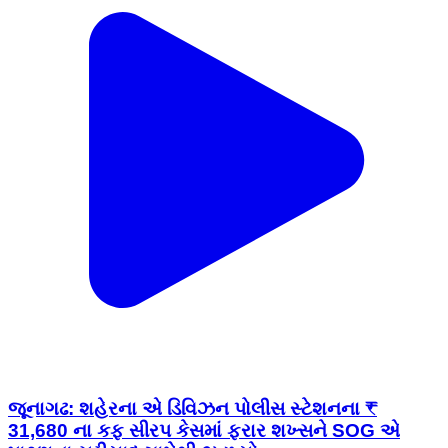
જૂનાગઢ: શહેરના એ ડિવિઝન પોલીસ સ્ટેશનના ₹
31,680 ના કફ સીરપ કેસમાં ફરાર શખ્સને SOG એ