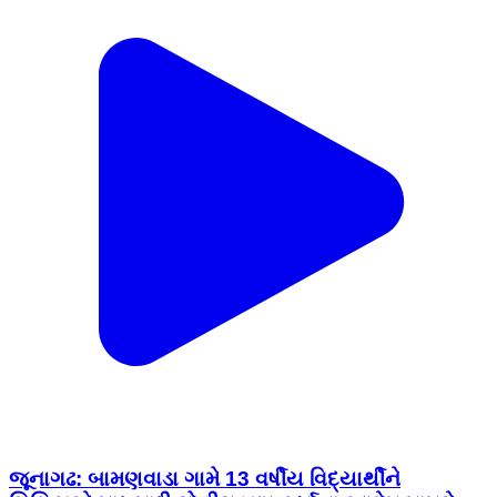
જૂનાગઢ: બામણવાડા ગામે 13 વર્ષીય વિદ્યાર્થીને