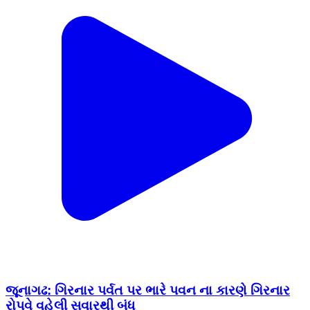
જૂનાગઢ: ગિરનાર પર્વત પર ભારે પવન ના કારણે ગિરનાર
રોપવે વહેલી સવારથી બંધ