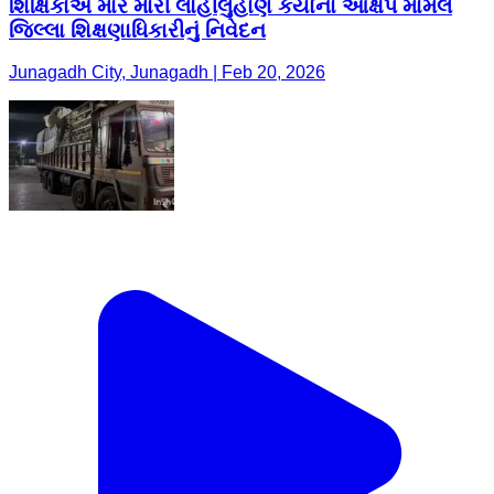
શિક્ષિકાએ માર મારી લોહીલુહાણ કર્યાના આક્ષેપ મામલે
જિલ્લા શિક્ષણાધિકારીનું નિવેદન
Junagadh City, Junagadh | Feb 20, 2026