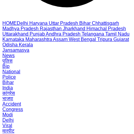
HOME
Delhi
Haryana
Uttar Pradesh
Bihar
Chhattisgarh
Madhya Pradesh
Rajasthan
Jharkhand
Himachal Pradesh
Uttarakhand
Punjab
Andhra Pradesh
Telangana
Tamil Nadu
Karnataka
Maharashtra
Assam
West Bengal
Tripura
Gujarat
Odisha
Kerala
Jansamasya
News
पुलिस
Bjp
National
Police
Bihar
India
कांग्रेस
भाजपा
Accident
Congress
Modi
Delhi
Viral
मारपीट