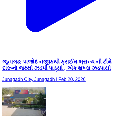
જૂનાગઢ: પાજોદ નજીકથી ક્રાઈમ બ્રાન્ચ ની ટીમે
દારૂનો જથ્થો ઝડપી પાડ્યો , એક શખ્સ ઝડપાયો
Junagadh City, Junagadh | Feb 20, 2026