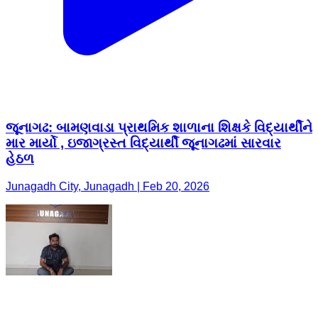
જૂનાગઢ: બામણવાડા પ્રાથમિક શાળાના શિક્ષકે વિદ્યાર્થીને
માર માર્યો , ઇજાગ્રસ્ત વિદ્યાર્થી જૂનાગઢમાં સારવાર
હેઠળ
Junagadh City, Junagadh | Feb 20, 2026