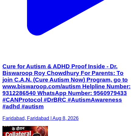
Cure for Autism & ADHD Proof Inside - Dr.
Biswaroop Roy Chowdhury For Parents: To
join C.A.N. (Cure Autism Now) Program, go to
www.biswaroop.com/autism Helpline Number:
9312286540 WhatsApp Number: 9560979433
#CANProtocol #DrBRC #AutismAwareness
#adhd #autism
Faridabad, Faridabad | Aug 8, 2026