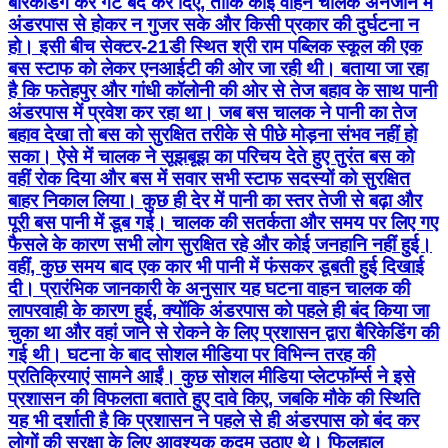
बैरिकेडिंग कर गेट बंद कर दिए, ताकि कोई वाहन चालक अनजाने में
अंडरपास से होकर न गुजर सके और किसी प्रकार की दुर्घटना न
हो। इसी बीच सेक्टर-21डी स्थित श्री राम पब्लिक स्कूल की एक
बस स्टाफ को लेकर एनआईटी की ओर जा रही थी। बताया जा रहा
है कि फतेहपुर और गांधी कॉलोनी की ओर से तेज बहाव के साथ पानी
अंडरपास में प्रवेश कर रहा था। जब बस चालक ने पानी का तेज
बहाव देखा तो बस को सुरक्षित तरीके से पीछे मोड़ना संभव नहीं हो
सका। ऐसे में चालक ने सूझबूझ का परिचय देते हुए तुरंत बस को
वहीं रोक दिया और बस में सवार सभी स्टाफ सदस्यों को सुरक्षित
बाहर निकाल लिया। कुछ ही देर में पानी का स्तर तेजी से बढ़ा और
पूरी बस पानी में डूब गई। चालक की सतर्कता और समय पर लिए गए
फैसले के कारण सभी लोग सुरक्षित रहे और कोई जनहानि नहीं हुई।
वहीं, कुछ समय बाद एक कार भी पानी में फंसकर डूबती हुई दिखाई
दी। प्रारंभिक जानकारी के अनुसार यह घटना वाहन चालक की
लापरवाही के कारण हुई, क्योंकि अंडरपास को पहले ही बंद किया जा
चुका था और वहां जाने से रोकने के लिए प्रशासन द्वारा बैरिकेडिंग की
गई थी। घटना के बाद सोशल मीडिया पर विभिन्न तरह की
प्रतिक्रियाएं सामने आईं। कुछ सोशल मीडिया प्लेटफॉर्म्स ने इसे
प्रशासन की विफलता बताते हुए दावे किए, जबकि मौके की स्थिति
यह भी दर्शाती है कि प्रशासन ने पहले से ही अंडरपास को बंद कर
लोगों की सुरक्षा के लिए आवश्यक कदम उठाए थे। फिलहाल