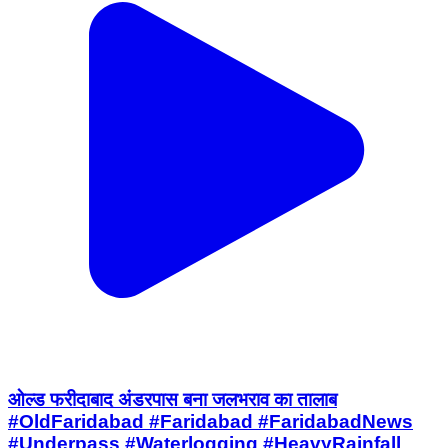
ओल्ड फरीदाबाद अंडरपास बना जलभराव का तालाब
#OldFaridabad #Faridabad #FaridabadNews
#Underpass #Waterlogging #HeavyRainfall