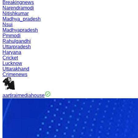
Breakingnews
Narendramodi
Nitishkumar
Madhya_pradesh
Nsui
Madhyapradesh
Pmmodi
Rahulgandhi
Uttarpradesh
Haryana
Cricket
Lucknow
Uttarakhand
Crimenews
aartiraimediahouse