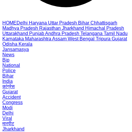
HOME
Delhi
Haryana
Uttar Pradesh
Bihar
Chhattisgarh
Madhya Pradesh
Rajasthan
Jharkhand
Himachal Pradesh
Uttarakhand
Punjab
Andhra Pradesh
Telangana
Tamil Nadu
Karnataka
Maharashtra
Assam
West Bengal
Tripura
Gujarat
Odisha
Kerala
Jansamasya
News
Bjp
National
Police
Bihar
India
कांग्रेस
Gujarat
Accident
Congress
Modi
Delhi
Viral
मारपीट
Jharkhand