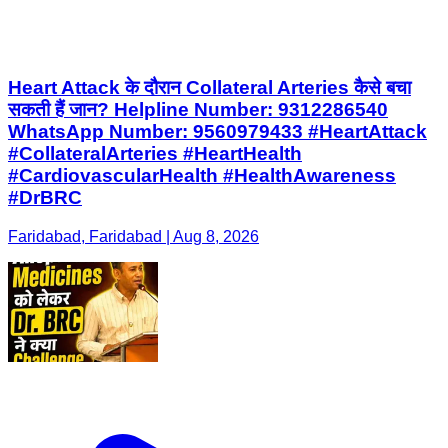
Heart Attack के दौरान Collateral Arteries कैसे बचा
सकती हैं जान? Helpline Number: 9312286540
WhatsApp Number: 9560979433 #HeartAttack
#CollateralArteries #HeartHealth
#CardiovascularHealth #HealthAwareness
#DrBRC
Faridabad, Faridabad | Aug 8, 2026