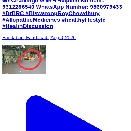
और Challenge के बारे में Helpline Number:
9312286540 WhatsApp Number: 9560979433
#DrBRC #BiswaroopRoyChowdhury
#AllopathicMedicines #healthylifestyle
#HealthDiscussion
Faridabad, Faridabad | Aug 8, 2026