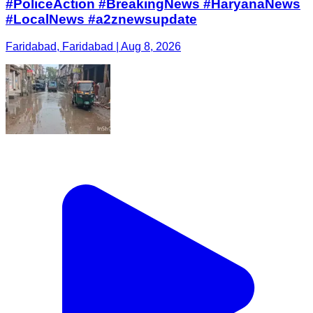
#PoliceAction #BreakingNews #HaryanaNews
#LocalNews #a2znewsupdate
Faridabad, Faridabad | Aug 8, 2026