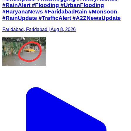
#RainAlert #Flooding #UrbanFlooding
#HaryanaNews #FaridabadRain #Monsoon
#RainUpdate #TrafficAlert #A2ZNewsUpdate
Faridabad, Faridabad | Aug 8, 2026