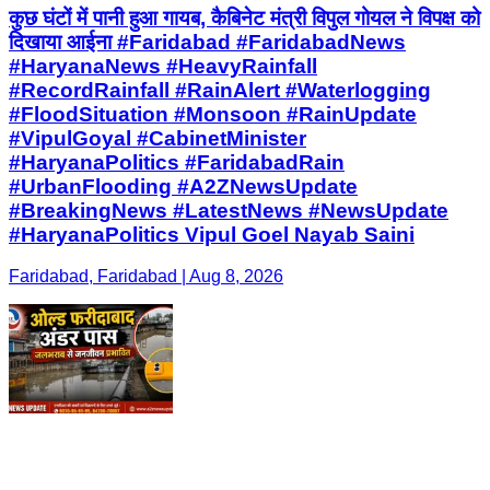
कुछ घंटों में पानी हुआ गायब, कैबिनेट मंत्री विपुल गोयल ने विपक्ष को
दिखाया आईना #Faridabad #FaridabadNews
#HaryanaNews #HeavyRainfall
#RecordRainfall #RainAlert #Waterlogging
#FloodSituation #Monsoon #RainUpdate
#VipulGoyal #CabinetMinister
#HaryanaPolitics #FaridabadRain
#UrbanFlooding #A2ZNewsUpdate
#BreakingNews #LatestNews #NewsUpdate
#HaryanaPolitics Vipul Goel Nayab Saini
Faridabad, Faridabad | Aug 8, 2026