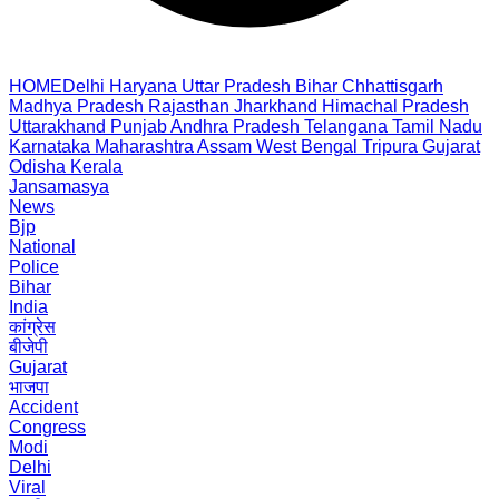
HOME
Delhi
Haryana
Uttar Pradesh
Bihar
Chhattisgarh
Madhya Pradesh
Rajasthan
Jharkhand
Himachal Pradesh
Uttarakhand
Punjab
Andhra Pradesh
Telangana
Tamil Nadu
Karnataka
Maharashtra
Assam
West Bengal
Tripura
Gujarat
Odisha
Kerala
Jansamasya
News
Bjp
National
Police
Bihar
India
कांग्रेस
बीजेपी
Gujarat
भाजपा
Accident
Congress
Modi
Delhi
Viral