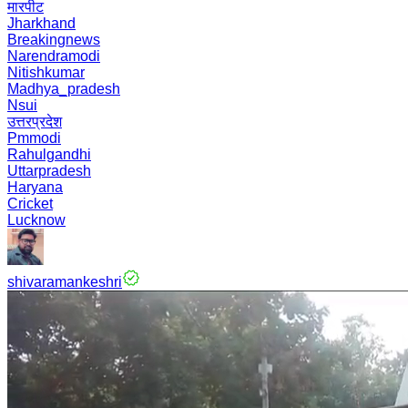
मारपीट
Jharkhand
Breakingnews
Narendramodi
Nitishkumar
Madhya_pradesh
Nsui
उत्तरप्रदेश
Pmmodi
Rahulgandhi
Uttarpradesh
Haryana
Cricket
Lucknow
shivaramankeshri