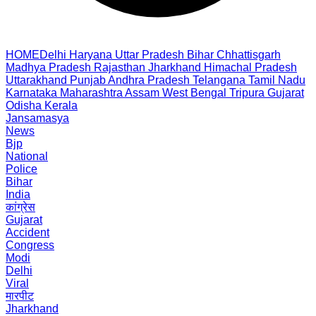
HOME
Delhi
Haryana
Uttar Pradesh
Bihar
Chhattisgarh
Madhya Pradesh
Rajasthan
Jharkhand
Himachal Pradesh
Uttarakhand
Punjab
Andhra Pradesh
Telangana
Tamil Nadu
Karnataka
Maharashtra
Assam
West Bengal
Tripura
Gujarat
Odisha
Kerala
Jansamasya
News
Bjp
National
Police
Bihar
India
कांग्रेस
Gujarat
Accident
Congress
Modi
Delhi
Viral
मारपीट
Jharkhand