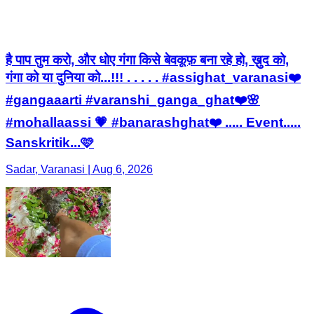
है पाप तुम करो, और धोए गंगा किसे बेवकूफ़ बना रहे हो, ख़ुद को,
गंगा को या दुनिया को...!!! . . . . . #assighat_varanasi❤️
#gangaaarti #varanshi_ganga_ghat❤️🌸
#mohallaassi 💗 #banarashghat❤️ ..... Event.....
Sanskritik...🩷
Sadar, Varanasi | Aug 6, 2026