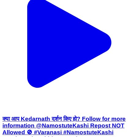
क्या आप Kedarnath दर्शन किए हो? Follow for more
information @NamostuteKashi Repost NOT
Allowed 🚫 #Varanasi #NamostuteKashi