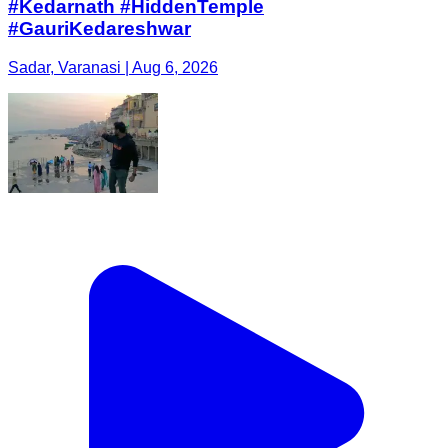
#Kedarnath #HiddenTemple
#GauriKedareshwar
Sadar, Varanasi | Aug 6, 2026