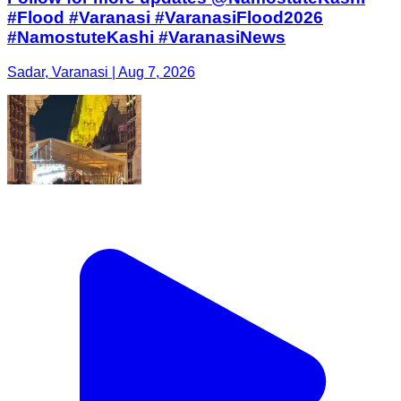
#Flood #Varanasi #VaranasiFlood2026
#NamostuteKashi #VaranasiNews
Sadar, Varanasi | Aug 7, 2026