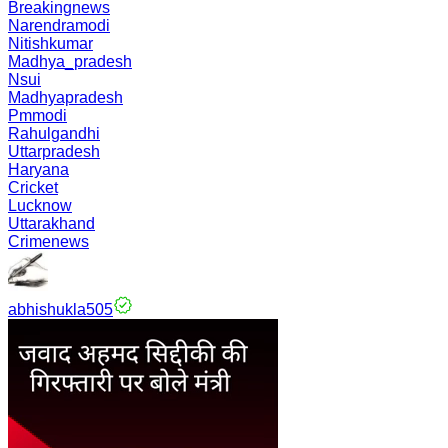
Breakingnews
Narendramodi
Nitishkumar
Madhya_pradesh
Nsui
Madhyapradesh
Pmmodi
Rahulgandhi
Uttarpradesh
Haryana
Cricket
Lucknow
Uttarakhand
Crimenews
abhishukla505