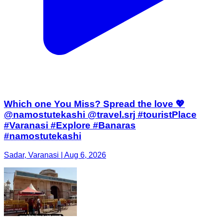
Which one You Miss? Spread the love 💖
@namostutekashi @travel.srj #touristPlace
#Varanasi #Explore #Banaras
#namostutekashi
Sadar, Varanasi | Aug 6, 2026