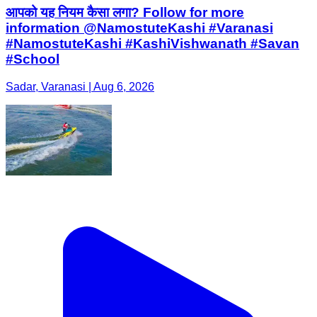
आपको यह नियम कैसा लगा? Follow for more
information @NamostuteKashi #Varanasi
#NamostuteKashi #KashiVishwanath #Savan
#School
Sadar, Varanasi | Aug 6, 2026