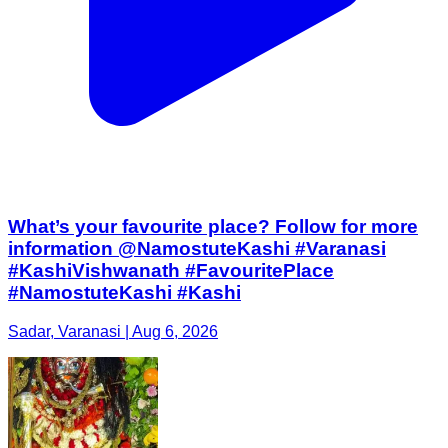
What’s your favourite place? Follow for more
information @NamostuteKashi #Varanasi
#KashiVishwanath #FavouritePlace
#NamostuteKashi #Kashi
Sadar, Varanasi | Aug 6, 2026