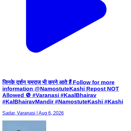
जिनके दर्शन यमराज भी करने आते हैं Follow for more
information @NamostuteKashi Repost NOT
Allowed 🚫 #Varanasi #KaalBhairav
#KalBhairavMandir #NamostuteKashi #Kashi
Sadar, Varanasi | Aug 6, 2026