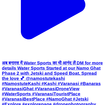
अब बनारस में Water Sports का भी आनंद लें DM for more
details Water Sports Started at our Namo Ghat
Phase 2 with Jetski and Speed Boat. Spread
the love 💕 @namostutekashi
#NamostuteKashi #Kashi #Varanasi #Banaras
#VaranasiGhat #VaranasiDroneView
#WaterSports #VaranasiTouristPlace
#VaranasiBestPlace #NamoGhat #Jetski
#Explore #explorepage #dronephotography