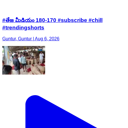
#తేజ మీడియం 180-170 #subscribe #chill
#trendingshorts
Guntur, Guntur | Aug 6, 2026