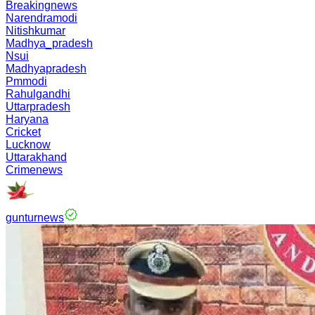
Breakingnews
Narendramodi
Nitishkumar
Madhya_pradesh
Nsui
Madhyapradesh
Pmmodi
Rahulgandhi
Uttarpradesh
Haryana
Cricket
Lucknow
Uttarakhand
Crimenews
gunturnews