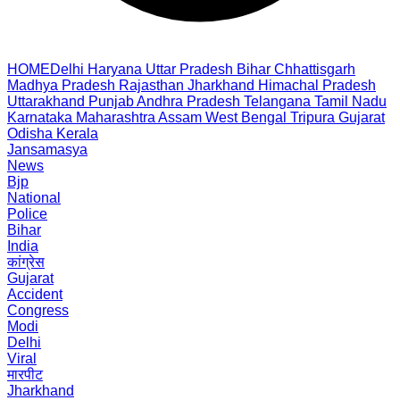
HOME
Delhi
Haryana
Uttar Pradesh
Bihar
Chhattisgarh
Madhya Pradesh
Rajasthan
Jharkhand
Himachal Pradesh
Uttarakhand
Punjab
Andhra Pradesh
Telangana
Tamil Nadu
Karnataka
Maharashtra
Assam
West Bengal
Tripura
Gujarat
Odisha
Kerala
Jansamasya
News
Bjp
National
Police
Bihar
India
कांग्रेस
Gujarat
Accident
Congress
Modi
Delhi
Viral
मारपीट
Jharkhand