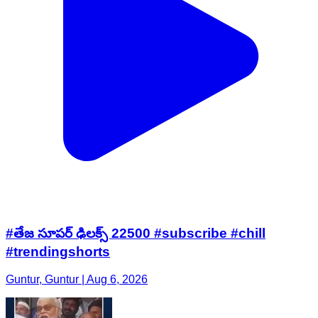
#తేజ సూపర్ ఢిలక్స్ 22500 #subscribe #chill
#trendingshorts
Guntur, Guntur | Aug 6, 2026