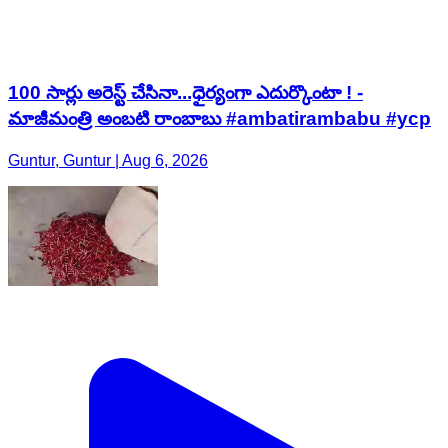
100 సార్లు అరెస్ట్ చేసినా...ధైర్యంగా ఎదుర్కొంటా ! -
మాజీమంత్రి అంబటి రాంబాబు #ambatirambabu #ycp
Guntur, Guntur | Aug 6, 2026