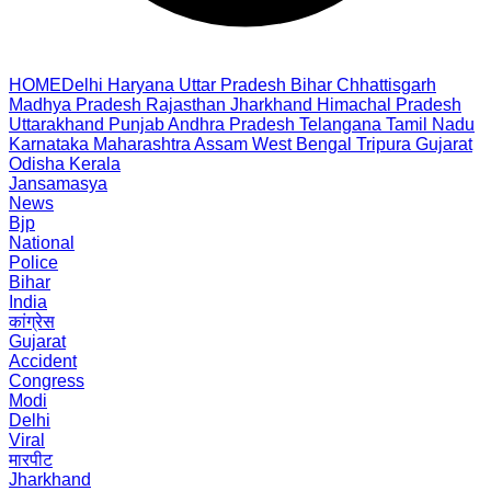
HOME
Delhi
Haryana
Uttar Pradesh
Bihar
Chhattisgarh
Madhya Pradesh
Rajasthan
Jharkhand
Himachal Pradesh
Uttarakhand
Punjab
Andhra Pradesh
Telangana
Tamil Nadu
Karnataka
Maharashtra
Assam
West Bengal
Tripura
Gujarat
Odisha
Kerala
Jansamasya
News
Bjp
National
Police
Bihar
India
कांग्रेस
Gujarat
Accident
Congress
Modi
Delhi
Viral
मारपीट
Jharkhand