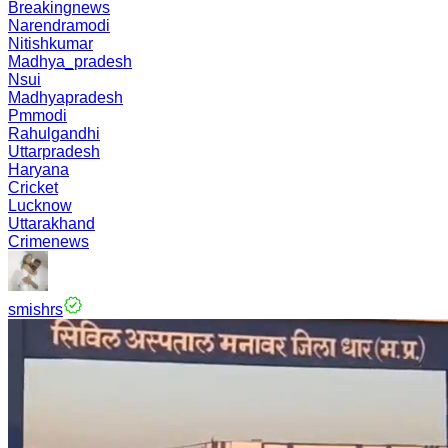
Breakingnews
Narendramodi
Nitishkumar
Madhya_pradesh
Nsui
Madhyapradesh
Pmmodi
Rahulgandhi
Uttarpradesh
Haryana
Cricket
Lucknow
Uttarakhand
Crimenews
smishrs