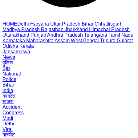
HOME
Delhi
Haryana
Uttar Pradesh
Bihar
Chhattisgarh
Madhya Pradesh
Rajasthan
Jharkhand
Himachal Pradesh
Uttarakhand
Punjab
Andhra Pradesh
Telangana
Tamil Nadu
Karnataka
Maharashtra
Assam
West Bengal
Tripura
Gujarat
Odisha
Kerala
Jansamasya
News
पुलिस
Bjp
National
Police
Bihar
India
कांग्रेस
भाजपा
Accident
Congress
Modi
Delhi
Viral
मारपीट