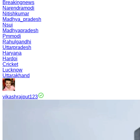
Breakingnews
Narendramodi
Nitishkumar
Madhya_pradesh
Nsui
Madhyapradesh
Pmmodi
Rahulgandhi
Uttarpradesh
Haryana
Hardoi
Cricket
Lucknow
Uttarakhand
vikashrajput123