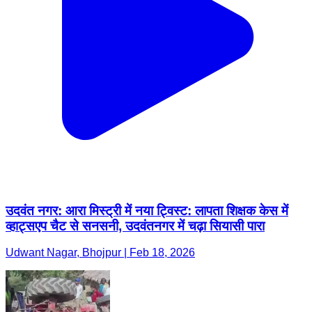
उदवंत नगर: आरा मिस्ट्री में नया ट्विस्ट: लापता शिक्षक केस में
व्हाट्सएप चैट से सनसनी, उदवंतनगर में चढ़ा सियासी पारा
Udwant Nagar, Bhojpur | Feb 18, 2026