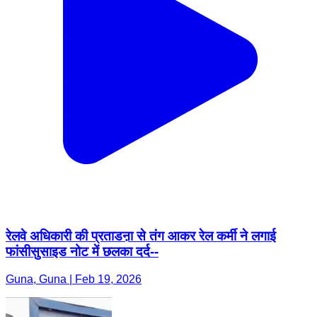
रेलवे अधिकारी की प्रताडऩा से तंग आकर रेल कर्मी ने लगाई
फांसीसुसाइड नोट में छलका दर्द--
Guna, Guna | Feb 19, 2026