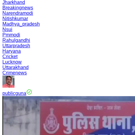
Jharkhand
Breakingnews
Narendramodi
Nitishkumar
Madhya_pradesh
Nsui
Pmmodi
Rahulgandhi
Uttarpradesh
Haryana
Cricket
Lucknow
Uttarakhand
Crimenews
publicguna