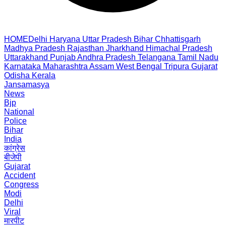
HOME
Delhi
Haryana
Uttar Pradesh
Bihar
Chhattisgarh
Madhya Pradesh
Rajasthan
Jharkhand
Himachal Pradesh
Uttarakhand
Punjab
Andhra Pradesh
Telangana
Tamil Nadu
Karnataka
Maharashtra
Assam
West Bengal
Tripura
Gujarat
Odisha
Kerala
Jansamasya
News
Bjp
National
Police
Bihar
India
कांग्रेस
बीजेपी
Gujarat
Accident
Congress
Modi
Delhi
Viral
मारपीट