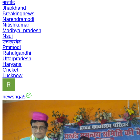
मारपीट
Jharkhand
Breakingnews
Narendramodi
Nitishkumar
Madhya_pradesh
Nsui
उत्तरप्रदेश
Pmmodi
Rahulgandhi
Uttarpradesh
Haryana
Cricket
Lucknow
newsriga5