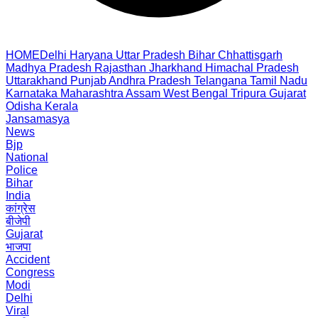
HOME
Delhi
Haryana
Uttar Pradesh
Bihar
Chhattisgarh
Madhya Pradesh
Rajasthan
Jharkhand
Himachal Pradesh
Uttarakhand
Punjab
Andhra Pradesh
Telangana
Tamil Nadu
Karnataka
Maharashtra
Assam
West Bengal
Tripura
Gujarat
Odisha
Kerala
Jansamasya
News
Bjp
National
Police
Bihar
India
कांग्रेस
बीजेपी
Gujarat
भाजपा
Accident
Congress
Modi
Delhi
Viral