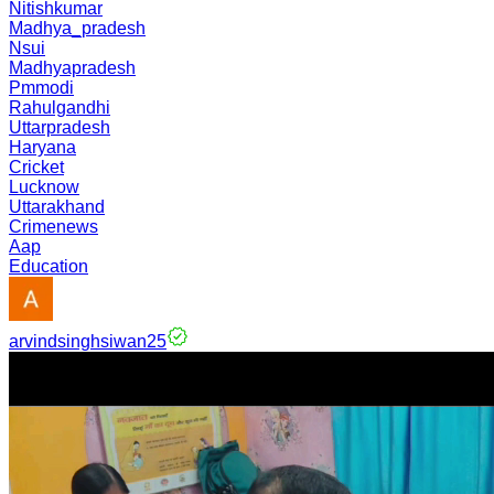
Nitishkumar
Madhya_pradesh
Nsui
Madhyapradesh
Pmmodi
Rahulgandhi
Uttarpradesh
Haryana
Cricket
Lucknow
Uttarakhand
Crimenews
Aap
Education
arvindsinghsiwan25