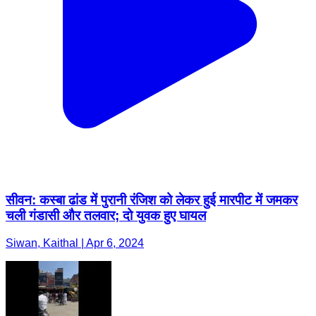
सीवन: कस्बा ढांड में पुरानी रंजिश को लेकर हुई मारपीट में जमकर
चली गंडासी और तलवार; दो युवक हुए घायल
Siwan, Kaithal | Apr 6, 2024