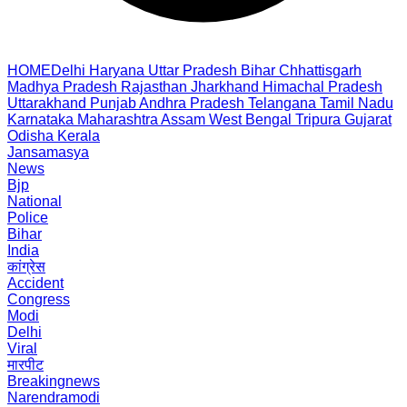
HOME
Delhi
Haryana
Uttar Pradesh
Bihar
Chhattisgarh
Madhya Pradesh
Rajasthan
Jharkhand
Himachal Pradesh
Uttarakhand
Punjab
Andhra Pradesh
Telangana
Tamil Nadu
Karnataka
Maharashtra
Assam
West Bengal
Tripura
Gujarat
Odisha
Kerala
Jansamasya
News
Bjp
National
Police
Bihar
India
कांग्रेस
Accident
Congress
Modi
Delhi
Viral
मारपीट
Breakingnews
Narendramodi