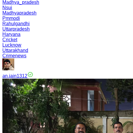
Madhya_pradesh
Nsui
Madhyapradesh
Pmmodi
Rahulgandhi
Uttarpradesh
Haryana
Cricket
Lucknow
Uttarakhand
Crimenews
an.jain1312