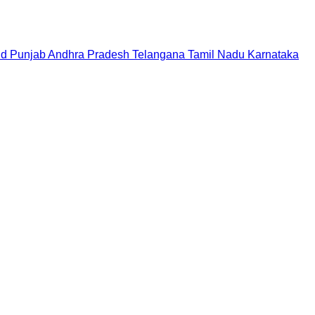
nd
Punjab
Andhra Pradesh
Telangana
Tamil Nadu
Karnataka