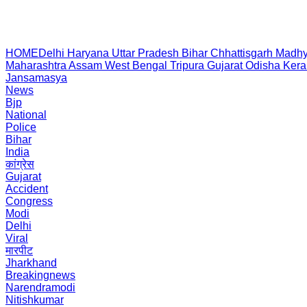
HOME
Delhi
Haryana
Uttar Pradesh
Bihar
Chhattisgarh
Madhy
Maharashtra
Assam
West Bengal
Tripura
Gujarat
Odisha
Kera
Jansamasya
News
Bjp
National
Police
Bihar
India
कांग्रेस
Gujarat
Accident
Congress
Modi
Delhi
Viral
मारपीट
Jharkhand
Breakingnews
Narendramodi
Nitishkumar