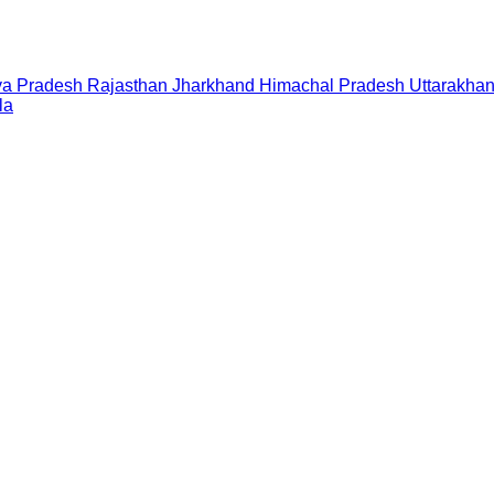
a Pradesh
Rajasthan
Jharkhand
Himachal Pradesh
Uttarakha
la