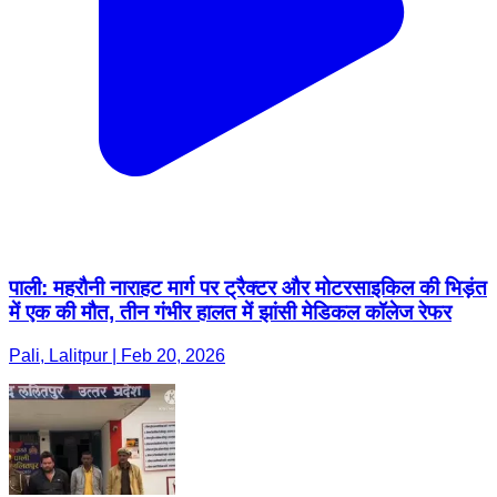
पाली: महरौनी नाराहट मार्ग पर ट्रैक्टर और मोटरसाइकिल की भिड़ंत
में एक की मौत, तीन गंभीर हालत में झांसी मेडिकल कॉलेज रेफर
Pali, Lalitpur | Feb 20, 2026