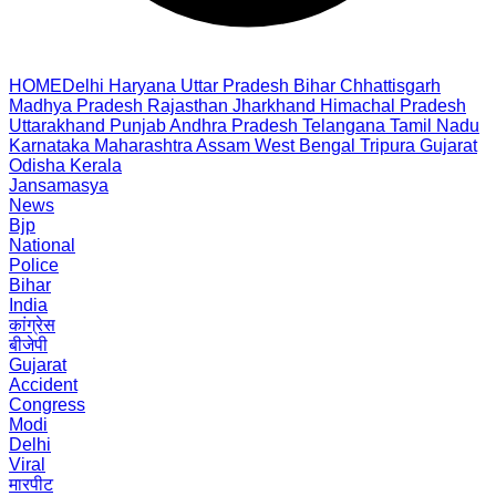
HOME
Delhi
Haryana
Uttar Pradesh
Bihar
Chhattisgarh
Madhya Pradesh
Rajasthan
Jharkhand
Himachal Pradesh
Uttarakhand
Punjab
Andhra Pradesh
Telangana
Tamil Nadu
Karnataka
Maharashtra
Assam
West Bengal
Tripura
Gujarat
Odisha
Kerala
Jansamasya
News
Bjp
National
Police
Bihar
India
कांग्रेस
बीजेपी
Gujarat
Accident
Congress
Modi
Delhi
Viral
मारपीट